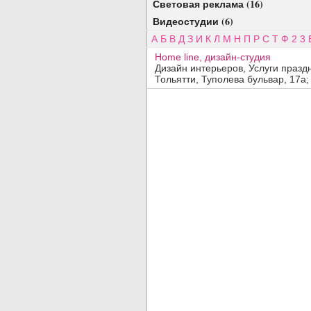
Световая реклама (16)
Видеостудии (6)
А
Б
В
Д
З
И
К
Л
М
Н
П
Р
С
Т
Ф
2
3
Home line, дизайн-студия
Дизайн интерьеров, Услуги праз
Тольятти, Туполева бульвар, 17а; 3
Добавить организацию
Название:
Вид деятельности, продукция, услуги:
Адрес:
Телефон, факс:
Сайт:
Код заявки:
(введите пожалуйста число
)
По вопросам
платного
размещения обращайтесь в отдел
прода