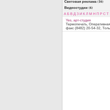
Световая реклама (16)
Видеостудии (6)
А
Б
В
Д
З
И
К
Л
М
Н
П
Р
С
Т
Yes, арт-студия
Термопечать, Оперативна
факс (8482) 20-54-32, Толь
Добавить организацию
Название:
Вид деятельности, продукция, услуги:
Адрес:
Телефон, факс:
Сайт:
Код заявки:
(введите пожалуйста число
)
По вопросам
платного
размещения обращайтесь в отдел
прода