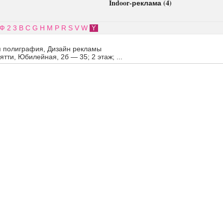
Indoor-реклама (4)
Ф
2
3
B
C
G
H
M
P
R
S
V
W
Y
я полиграфия, Дизайн рекламы
ятти, Юбилейная, 2б — 35; 2 этаж; ...
ж