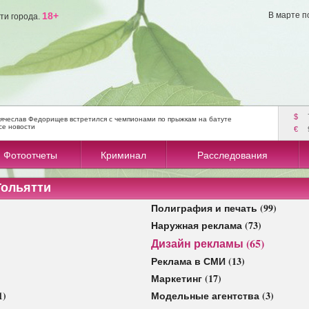
18+
В марте п
ти города.
$
ячеслав Федорищев встретился с чемпионами по прыжкам на батуте
се новости
€
Фотоотчеты
Криминал
Расследования
Тольятти
Полиграфия и печать (99)
Наружная реклама (73)
Дизайн рекламы (65)
Реклама в СМИ (13)
Маркетинг (17)
1)
Модельные агентства (3)