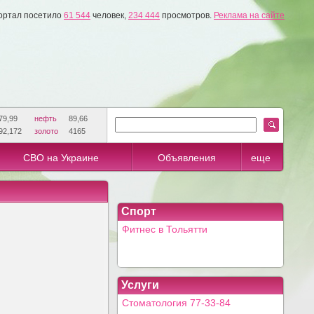
ортал посетило
61 544
человек,
234 444
просмотров.
Реклама на сайте
79,99
нефть
89,66
92,172
золото
4165
СВО на Украине
Объявления
еще
Спорт
Фитнес в Тольятти
Услуги
Стоматология 77-33-84