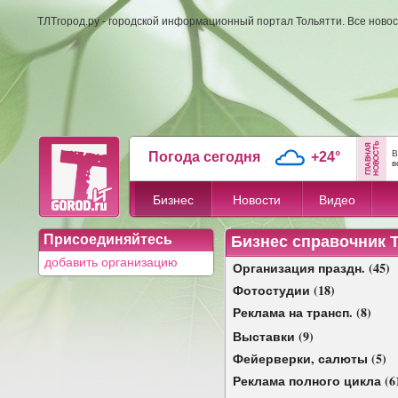
ТЛТгород.ру - городской информационный портал Тольятти. Все новос
В
Погода сегодня
+24°
в
Бизнес
Новости
Видео
Присоединяйтесь
Бизнес справочник 
добавить организацию
Организация праздн. (45)
Фотостудии (18)
Реклама на трансп. (8)
Выставки (9)
Фейерверки, салюты (5)
Реклама полного цикла (6