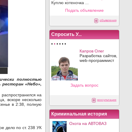
Куплю котеночка ...
Подать объявление
объявления
Спросить У...
•
•
•
•
•
•
Капров Олег
Разработка сайтов,
web-программист
ически полностью
ь ресторан «Небо»,
Задать вопрос
н распространился на
а, вскоре несколько
консультации
енье в 2:38, полную
Криминальная история
Охота на АВТОВАЗ
е дело по ст. 238 УК