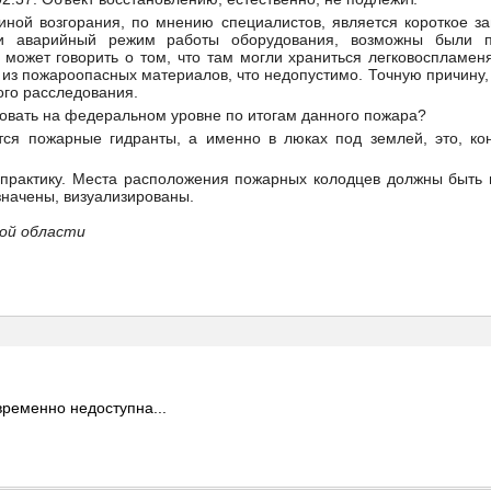
ной возгорания, по мнению специалистов, является короткое за
и аварийный режим работы оборудования, возможны были пе
 может говорить о том, что там могли храниться легковоспламе
из пожароопасных материалов, что недопустимо. Точную причину, 
го расследования.
овать на федеральном уровне по итогам данного пожара?
тся пожарные гидранты, а именно в люках под землей, это, кон
практику. Места расположения пожарных колодцев должны быть н
значены, визуализированы.
кой области
ременно недоступна...