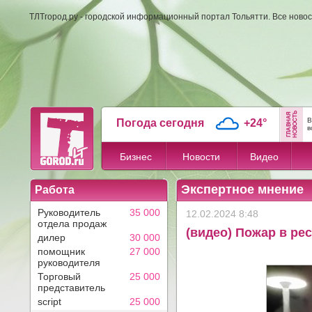
ТЛТгород.ру - городской информационный портал Тольятти. Все новос
В
Погода сегодня
+24°
в
Бизнес
Новости
Видео
Экспертное мнение
Работа
Руководитель
35 000
12.02.2024 8:48
отдела продаж
(видео) Пожар в р
дилер
30 000
помощник
27 000
руководителя
Торговый
25 000
представитель
script
25 000