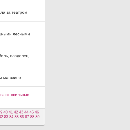
ла за театром
рашными лесными
иль, владелец ..
м магазине
ывают «сильные
39
40
41
42
43
44
45
46
82
83
84
85
86
87
88
89