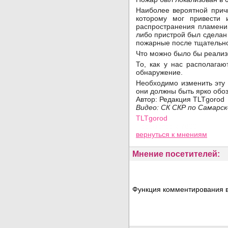
Наиболее вероятной причи
которому мог привести 
распространения пламени
либо пристрой был сделан 
пожарные после тщательно
Что можно было бы реализ
То, как у нас располагаю
обнаружение.
Необходимо изменить эту 
они должны быть ярко обо
Автор: Редакция TLTgorod
Видео: СК СКР по Самарс
TLTgorod
Просмотров: 7800
вернуться
к мнениям
Мнение посетителей:
Функция комментирования в