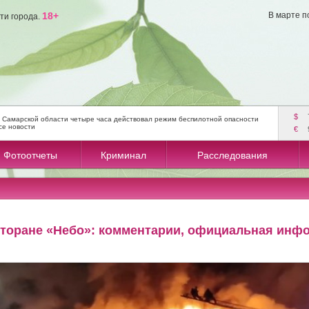
18+
В марте п
ти города.
$
 Самарской области четыре часа действовал режим беспилотной опасности
се новости
€
Фотоотчеты
Криминал
Расследования
есторане «Небо»: комментарии, официальная инф