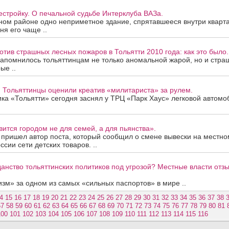
стройку. О печальной судьбе Интерклуба ВАЗа.
ном районе одно неприметное здание, спрятавшееся внутри кварта
ня его чаще ..
тив страшных лесных пожаров в Тольятти 2010 года: как это было.
 запомнилось тольяттинцам не только аномальной жарой, но и ст
ые ..
. Тольяттинцы оценили креатив «милитариста» за рулем.
ка «Тольятти» сегодня заснял у ТРЦ «Парк Хаус» легковой автомоб
вится городом не для семей, а для пьянства».
 пришел автор поста, который сообщил о смене вывески на местно
сии сети детских товаров. ..
анство тольяттинских политиков под угрозой? Местные власти отз
зм» за одном из самых «сильных паспортов» в мире ..
4
15
16
17
18
19
20
21
22
23
24
25
26
27
28
29
30
31
32
33
34
35
36
37
38
57
58
59
60
61
62
63
64
65
66
67
68
69
70
71
72
73
74
75
76
77
78
79
80
81
100
101
102
103
104
105
106
107
108
109
110
111
112
113
114
115
116