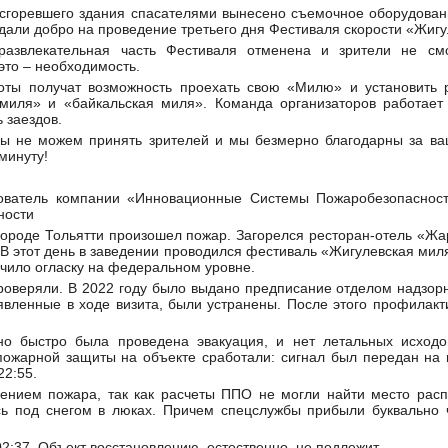
з сгоревшего здания спасателями вынесено съемочное оборудовани
дали добро на проведение третьего дня Фестиваля скорости «Жигу
азвлекательная часть Фестиваля отменена и зрители не смо
это – необходимость.
лоты получат возможность проехать свою «Милю» и установить 
 миля» и «байкальская миля». Команда организаторов работает
 заездов.
мы не можем принять зрителей и мы безмерно благодарны за ва
минуту!
нователь компании «Инновационные Системы Пожаробезопасност
ности
 городе Тольятти произошел пожар. Загорелся ресторан-отель «Ж
В этот день в заведении проводился фестиваль «Жигулевская миля
чило огласку на федеральном уровне.
 проверяли. В 2022 году было выдано предписание отделом надзор
явленные в ходе визита, были устранены. После этого профилак
чно быстро была проведена эвакуация, и нет летальных исходо
пожарной защиты на объекте сработали: сигнал был передан на 
22:55.
шением пожара, так как расчеты ППО не могли найти место расп
сь под снегом в люках. Причем спецслужбы прибыли буквально 
2:37. Объект восстановлению, естественно, не подлежит.