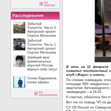
все
вакансии
Расследования
Забытый
Тольятти. Часть 5.
Авторский проект
Сергея Мельника
Забытый
Тольятти. Часть 1.
Авторский проект
Сергея Мельника
Злейший враг
криминальных
королей России
В ночь на 11 февраля
вернул себе титул
охватил гостиничный к
...
клуб «Жара» и отель.
Снова Евдокимов,
По словам очевидцев, ого
снова аферы
площади 800 квадратных 
кварталов Автозаводского
ликвидацию – в 15.01.
все
расследования
К счастью, обошлось без п
Вот что по поводу ЧП на 
СУ СК России по Самарской