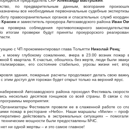
спорядился председатель СКР
Александр Бастрыкин
.
ство, по предварительным данным, возгорание произошл
 назначены все необходимые первоначальные судебные экспертизы
боту правоохранительных органов и спасательных служб координ
 Красин
и заместитель прокурора Автозаводского района
Иван Ов
ана проверка соблюдения противопожарного законодательств
о итогам проверки будут приняты прокурорского реагирова
ласти.
туацию с ЧП прокомментировал глава Тольятти
Николай Ренц
:
, к моему глубокому сожалению, вчера в 23.00 возник пожар 
ной 6 квартала. К счастью, обошлось без жертв, люди были эвак
итализирован, его состояние стабильно, угрозы жизни нет, вт
 кровля здания, пожарные расчеты продолжают делать свою важн
с этим доступ для горожан будет открыт только на верхний ярус.
набережной Автозаводского района проходил Фестиваль скорост
лись несколько десятков гонщиков со всей страны. В связи с п
 программы мероприятия:
! Организаторы Фестиваля провели ее в слаженной работе со сп
шими пожар в ресторане «Небо». Наши маршалы «Мили» – проф
перативно действовать в экстремальных ситуациях – помогал
и технические мощности были предоставлены МЧС.
 нет ни одной жертвы – и это самое главное!