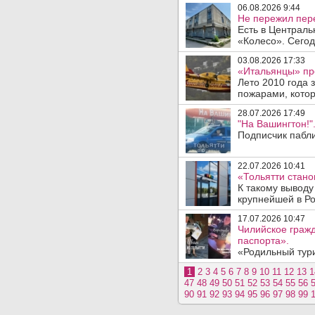
06.08.2026 9:44
Не пережил пере
Есть в Централь
«Колесо». Сегод
03.08.2026 17:33
«Итальянцы» про
Лето 2010 года
пожарами, котор
28.07.2026 17:49
"На Вашингтон!"
Подписчик пабли
22.07.2026 10:41
«Тольятти стано
К такому выводу
крупнейшей в Рос
17.07.2026 10:47
Чилийское гражд
паспорта».
«Родильный тури
1
2
3
4
5
6
7
8
9
10
11
12
13
1
47
48
49
50
51
52
53
54
55
56
90
91
92
93
94
95
96
97
98
99