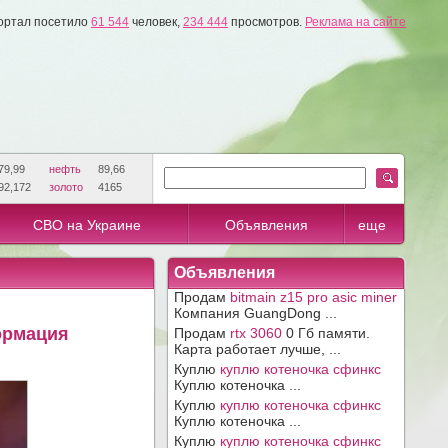
ортал посетило
61 544
человек,
234 444
просмотров.
Реклама на сайте
79,99
нефть
89,66
92,172
золото
4165
СВО на Украине
Объявления
еще
Объявления
Продам
bitmain z15 pro asic miner
Компания GuangDong ...
ормация
Продам
rtx 3060
0 Гб памяти.
Карта работает лучше, ...
Куплю
куплю котеночка сфинкс
Куплю котеночка ...
Куплю
куплю котеночка сфинкс
Куплю котеночка ...
Куплю
куплю котеночка сфинкс