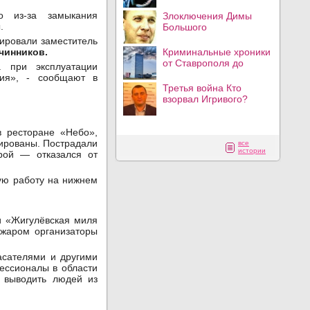
о из-за замыкания
Злоключения Димы
.
Большого
ировали заместитель
Криминальные хроники
чинников.
от Ставрополя до
а при эксплуатации
ния», - сообщают в
Третья война Кто
взорвал Игривого?
в ресторане «Небо»,
уированы. Пострадали
все
истории
орой — отказался от
ую работу на нижнем
и «Жигулёвская миля
ожаром организаторы
асателями и другими
ессионалы в области
и выводить людей из