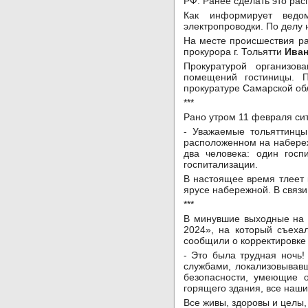
РФ. Ранее сделать это ра
Как информирует ведом
электропроводки. По делу
На месте происшествия ра
прокурора г. Тольятти
Иван
Прокуратурой организов
помещений гостиницы. П
прокуратуре Самарской об
***
Рано утром 11 февраля си
- Уважаемые тольяттинцы
расположенном на набереж
два человека: один госп
госпитализации.
В настоящее время тлеет
ярусе набережной. В связи 
***
В минувшие выходные на 
2024», на который съеха
сообщили о корректировке
- Это была трудная ночь
службами, локализовывав
безопасности, умеющие о
горящего здания, все наш
Все живы, здоровы и целы,