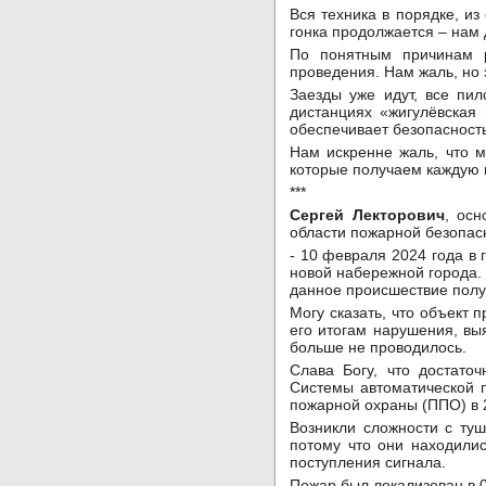
Вся техника в порядке, и
гонка продолжается – нам 
По понятным причинам р
проведения. Нам жаль, но 
Заезды уже идут, все пи
дистанциях «жигулёвская
обеспечивает безопасность
Нам искренне жаль, что 
которые получаем каждую 
***
Сергей Лекторович
, ос
области пожарной безопас
- 10 февраля 2024 года в
новой набережной города. 
данное происшествие полу
Могу сказать, что объект
его итогам нарушения, вы
больше не проводилось.
Слава Богу, что достато
Системы автоматической 
пожарной охраны (ППО) в 
Возникли сложности с ту
потому что они находили
поступления сигнала.
Пожар был локализован в 0