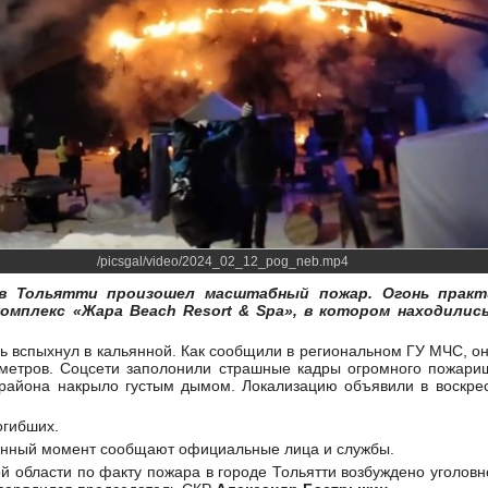
/picsgal/video/2024_02_12_pog_neb.mp4
 в Тольятти произошел масштабный пожар. Огонь практ
омплекс «Жара Beach Resort & Spa», в котором находилис
нь вспыхнул в кальянной. Как сообщили в региональном ГУ МЧС, о
метров. Соцсети заполонили страшные кадры огромного пожарищ
 района накрыло густым дымом. Локализацию объявили в воскрес
огибших.
данный момент сообщают официальные лица и службы.
 области по факту пожара в городе Тольятти возбуждено уголовно