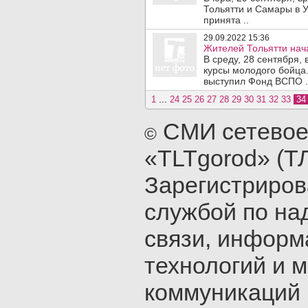
Тольятти и Самары в У
принята ..
29.09.2022 15:36
Жителей Тольятти нач
В среду, 28 сентября,
курсы молодого бойца
выступил Фонд ВСПО .
...
1
24
25
26
27
28
29
30
31
32
33
3
СМИ сетевое
©
«TLTgorod» (Т
Зарегистриро
службой по на
связи, инфор
технологий и 
коммуникаций 