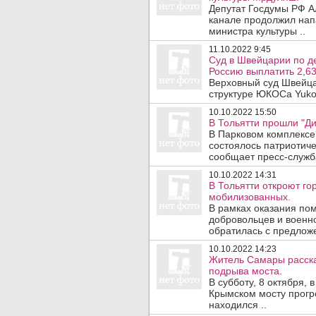
Депутат Госдумы РФ А
канале продолжил нап
министра культуры ..
11.10.2022 9:45
Суд в Швейцарии по д
Россию выплатить 2,63
Верховный суд Швейца
структуре ЮКОСа Yukos
10.10.2022 15:50
В Тольятти прошли "Ди
В Парковом комплексе 
состоялось патриотиче
сообщает пресс-служба
10.10.2022 14:31
В Тольятти откроют г
мобилизованных.
В рамках оказания по
добровольцев и военн
обратилась с предложе
10.10.2022 14:23
Житель Самары расска
подрыва моста.
В субботу, 8 октября,
Крымском мосту прогр
находился ..