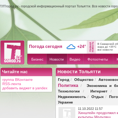
ТЛТгород.ру - городской информационный портал Тольятти. Все новости гор
В Самарской об
Погода сегодня
+24°
жара до +35°C
все новости
Бизнес
Новости
Видео
Фотоотчеты
Новости Тольятти
Читайте нас
Город
Общество
Автоново
группа ВКонтакте
/
/
RSS-лента
Политика
Экономика и б
/
добавить виджет в yandex
Технологии
Интернет
/
/
Недвижимость
Отдых
Пог
/
/
Украине
11.10.2022 11:57
Хинштейн продолжил к
культуры Мрдуляш.