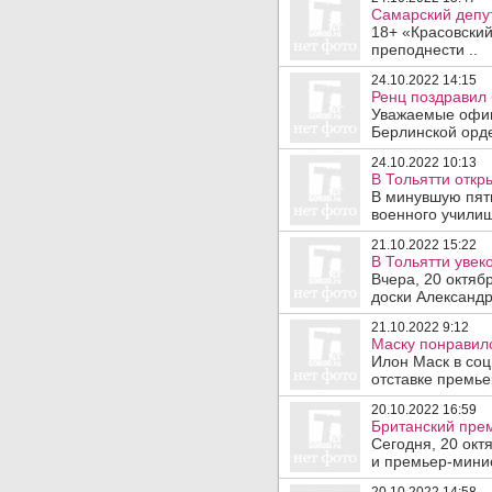
Самарский депу
18+ «Красовский
преподнести ..
24.10.2022 14:15
Ренц поздравил
Уважаемые офиц
Берлинской орд
24.10.2022 10:13
В Тольятти отк
В минувшую пятн
военного училищ
21.10.2022 15:22
В Тольятти увек
Вчера, 20 октя
доски Александру
21.10.2022 9:12
Маску понравилс
Илон Маск в со
отставке премье
20.10.2022 16:59
Британский прем
Сегодня, 20 окт
и премьер-минис