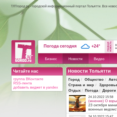
ТЛТгород.ру - городской информационный портал Тольятти. Все новос
В
Погода сегодня
+24°
в
Бизнес
Новости
Видео
Новости Тольятти
Читайте нас
Город
Общество
Авт
группа ВКонтакте
/
/
RSS-лента
Страна и мир
Здоровь
/
добавить виджет в yandex
Отдых
Погода
Дороги
/
/
24.10.2022 15:58
(мнение) О взры
23 октября мин
военных ведомст
24.10.2022 15:47