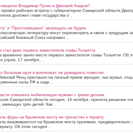
говорили Владимир Путин и Дмитрий Азаров?.
 провёл рабочую встречу с губернатором Самарской области Дмит
гиона доложил главе государства о ..
ту" и "Простоквашино" запрещать не будем.
лассическую литературу могут пересмотреть в связи с грядущим з
сийский Книжный Союз направил ..
 стал врио первого заместителя главы Тольятти.
 временно занял место первого заместителя главы Тольятти. Об э
я утром, 17 октября, ..
л больным идти в военкомат, не дожидаясь повестки.
Николай Ренц пригласил на личный прием женщин, чьи мужья, отц
уженные силы РФ в ходе ..
ласти отменена мобилизация мужчин с тремя детьми.
ссия Самарской области сегодня, 14 октября, приняла решение о
, имеющих трёх детей. Как ..
ль фуры на Крымском мосту не причастен к теракту.
ль взорвавшегося на Крымском мосту грузовика, предварительно, 
еракту. Об этом сегодня ..