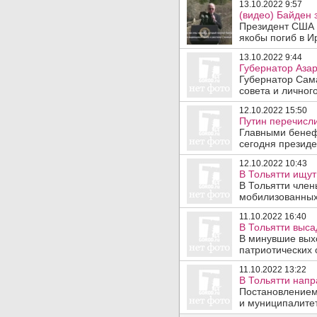
13.10.2022 9:57
(видео) Байден 
Президент США в
якобы погиб в И
13.10.2022 9:44
Губернатор Азар
Губернатор Сама
совета и личного
12.10.2022 15:50
Путин перечисли
Главными бенеф
сегодня президе
12.10.2022 10:43
В Тольятти ищу
В Тольятти чле
мобилизованных 
11.10.2022 16:40
В Тольятти выса
В минувшие вых
патриотических 
11.10.2022 13:22
В Тольятти нап
Постановлением
и муниципалитет