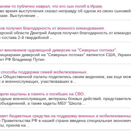
зачем-то публично наврал, что его сын погиб в Ираке.
о время выступления сказал неправду об одном из своих сыновей,
раке. Выступление ..
ов получил благодарность от военного командования.
рской области Дмитрий Азаров получил благодарность от командо
 состава 2-й гвардейской ..
л виновников чудовищной диверсии на "Северных потоках".
ициарами диверсий на "Северных потоках" являются США, Украин
нт РФ Владимир Путин .
т способы поддержки семей мобилизованных.
ны Общественной палаты поделились своим видением, как еще мо
и военнослужащих, участвовавших в ..
дили каштаны в память о погибших на СВО.
одные военнослужащие, ветераны боевых действий, представител
объединений, а также кадеты МБУ "Школа ..
равят бюджетные средства на поддержку военных и мобилизованны
 Правительства РФ в нашей стране введена специальная экономич
ы, приняв на ..