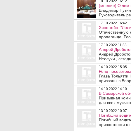
18.10.2022 16:12
(мнение) О чем 
Владимир Путин
Руководитель ре
17.10.2022 16:42
Хинштейн: "Лоли
Отечественную к
пропаганде. Рос
17.10.2022 11:33
Андрей Дроботов
Андрей Дроботов
Неслухи , сегодн
14.10.2022 15:05
Ренц посоветова
Глава Тольятти 
призваны в Воор
14.10.2022 14:10
В Самарской об
Призывная коми
для всех мужчин
13.10.2022 10:07
Погибший водите
Погибший водите
причастности к т