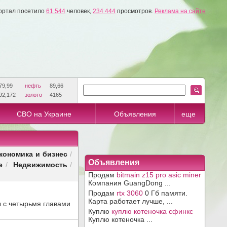
ортал посетило
61 544
человек,
234 444
просмотров.
Реклама на сайте
79,99
нефть
89,66
92,172
золото
4165
СВО на Украине
Объявления
еще
кономика и бизнес
/
Объявления
е
Недвижимость
/
/
Продам
bitmain z15 pro asic miner
Компания GuangDong ...
Продам
rtx 3060
0 Гб памяти.
Карта работает лучше, ...
 с четырьмя главами
Куплю
куплю котеночка сфинкс
Куплю котеночка ...