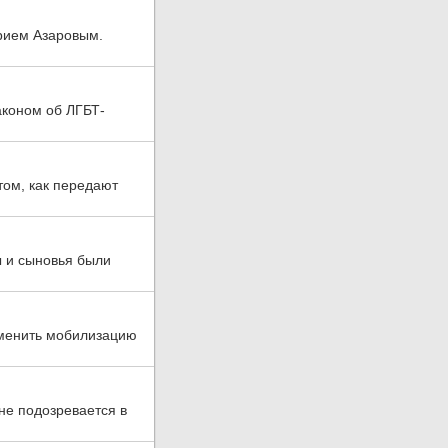
рием Азаровым.
аконом об ЛГБТ-
том, как передают
ы и сыновья были
тменить мобилизацию
не подозревается в