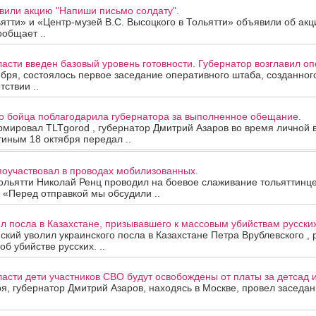
вили акцию "Напиши письмо солдату".
ятти» и «Центр-музей В.С. Высоцкого в Тольятти» объявили об ак
ообщает ..
асти введен базовый уровень готовности. Губернатор возглавил о
ября, состоялось первое заседание оперативного штаба, созданног
тствии ..
о бойца поблагодарила губернатора за выполненное обещание.
мировал TLTgorod , губернатор Дмитрий Азаров во время личной в
иным 18 октября передал ..
поучаствовал в проводах мобилизованных.
ольятти Николай Ренц проводил на боевое слаживание тольяттинце
 «Перед отправкой мы обсудили ..
л посла в Казахстане, призывавшего к массовым убийствам русских
кий уволил украинского посла в Казахстане Петра Врублевского , 
б убийстве русских. ..
асти дети участников СВО будут освобождены от платы за детсад 
ря, губернатор Дмитрий Азаров, находясь в Москве, провел заседан