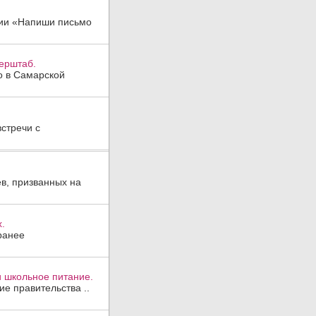
ции «Напиши письмо
перштаб.
о в Самарской
стречи с
в, призванных на
.
ранее
и школьное питание.
ие правительства ..