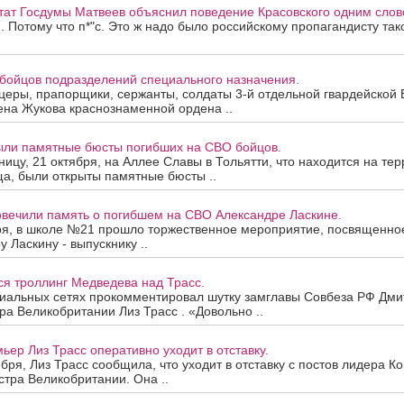
тат Госдумы Матвеев объяснил поведение Красовского одним слов
. Потому что п*"с. Это ж надо было российскому пропагандисту так
 бойцов подразделений специального назначения.
еры, прапорщики, сержанты, солдаты 3-й отдельной гвардейской 
ена Жукова краснознаменной ордена ..
рыли памятные бюсты погибших на СВО бойцов.
ицу, 21 октября, на Аллее Славы в Тольятти, что находится на те
а, были открыты памятные бюсты ..
овечили память о погибшем на СВО Александре Ласкине.
бря, в школе №21 прошло торжественное мероприятие, посвященно
 Ласкину - выпускнику ..
я троллинг Медведева над Трасс.
циальных сетях прокомментировал шутку замглавы Совбеза РФ Дм
ра Великобритании Лиз Трасс . «Довольно ..
ьер Лиз Трасс оперативно уходит в отставку.
ября, Лиз Трасс сообщила, что уходит в отставку с постов лидера 
тра Великобритании. Она ..