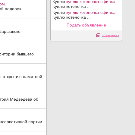
Куплю
куплю котеночка сфинкс
ом.
Куплю котеночка ...
ой подарок
Куплю
куплю котеночка сфинкс
Куплю котеночка ...
Подать объявление
Варшавско-
объявления
рритории бывшего
е открытию памятной
итрия Медведева об
Консервативной партии