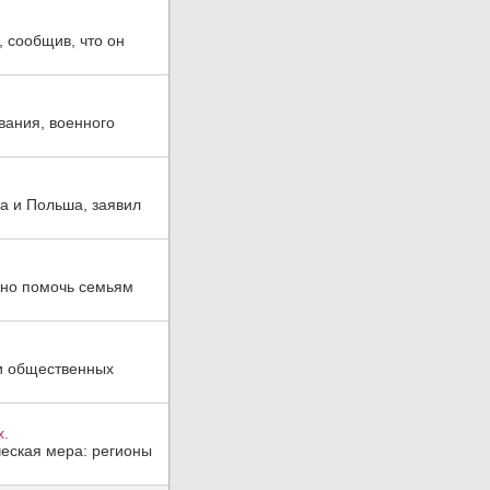
 сообщив, что он
вания, военного
а и Польша, заявил
жно помочь семьям
и общественных
х.
еская мера: регионы