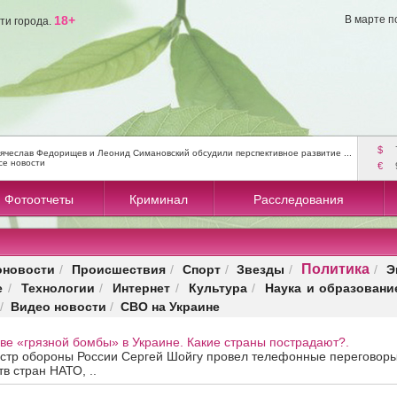
18+
В марте п
ти города.
$
ячеслав Федорищев и Леонид Симановский обсудили перспективное развитие ...
се новости
€
Фотоотчеты
Криминал
Расследования
Политика
оновости
Происшествия
Спорт
Звезды
Э
/
/
/
/
/
е
Технологии
Интернет
Культура
Наука и образовани
/
/
/
/
Видео новости
СВО на Украине
/
/
ве «грязной бомбы» в Украине. Какие страны пострадают?.
истр обороны России Сергей Шойгу провел телефонные переговоры
в стран НАТО, ..