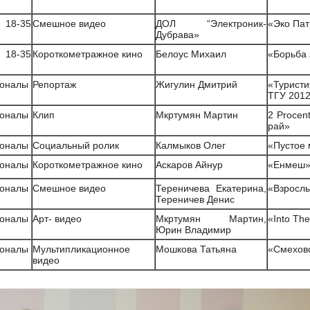
 18-35
Смешное видео
ДОЛ “Электроник-
«Эко Пат
Дубрава»
 18-35
Короткометражное кино
Белоус Михаил
«Борьба 
оналы
Репортаж
Жигулин Дмитрий
«Туристи
ТГУ 201
оналы
Клип
Мкртумян Мартин
2 Procen
рай»
оналы
Социальный ролик
Калмыков Олег
«Пустое 
оналы
Короткометражное кино
Аскаров Айнур
«Енмеш
оналы
Смешное видео
Тереничева Екатерина,
«Взросл
Тереничев Денис
оналы
Арт- видео
Мкртумян Мартин,
«Into The
Юрин Владимир
оналы
Мультипликационное
Мошкова Татьяна
«Смехов
видео