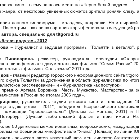
гровое кино – всему нашлось место на «Черно-белой радуге».
 жанра, от некоторых увиденных сюжетов зрители роняли слезу, а
тория данного кинофорума – молодежь, подростки. Но и широкой
ы. Посмотрим – как решат организаторы фестиваля в следующий ра
 автора, специально для
tltgorod.
ru
белая радуга» - 2012
лова
– Журналист и ведущая программы "Тольятти в деталях", р
а Пивоварова-
режиссер, руководитель телестудии «Ставропо
ского кинофестиваля документальных фильмов "Семья России" 201
ментальных фильмов "Соль земли" 2011года.
ыдов
- главный редактор городского информационного сайта tltgoro
го округа Тольятти за достижения в области журналистики по итог
алистское расследование» и «Журналистика как поступок»;
а премию Артема Боровика «Честь. Мужество. Мастерство» за з
алистики в России по итогам 2006 года».
риценко
, руководитель студии детского кино и телевидения "З
рдце отдаю детям - 2011", победитель Всероссийского фестивал
 в номинации "профессионалы" (Диплом за монтаж, 2011) и П
т-Петербург. (Лучший любительский фильм и приз имени Ро
).
более 50 дипломов межрегиональных, всероссийских, международ
 фильм на Всемирном кинофестивале "Уника" (Польша) по линии
хачев
- режиссер, актер, известный шоу- мен, директор Агентства 