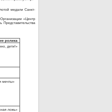
олотой медали Санкт-
й Организации «Центр
ь Представительства
ие ролика
но, дети!»
и мечты»
сная ложь»