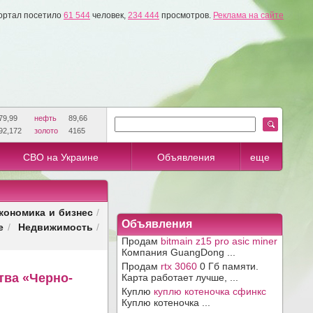
ортал посетило
61 544
человек,
234 444
просмотров.
Реклама на сайте
79,99
нефть
89,66
92,172
золото
4165
СВО на Украине
Объявления
еще
кономика и бизнес
/
Объявления
е
Недвижимость
/
/
Продам
bitmain z15 pro asic miner
Компания GuangDong ...
Продам
rtx 3060
0 Гб памяти.
тва «Черно-
Карта работает лучше, ...
Куплю
куплю котеночка сфинкс
Куплю котеночка ...