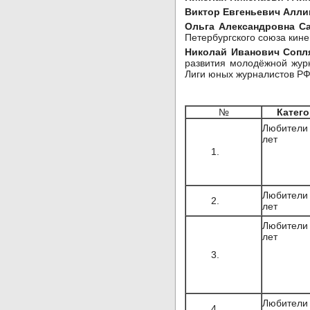
Виктор Евгеньевич Алли
Ольга Александровна С
Петербургского союза кине
Николай Иванович Соп
развития молодёжной журн
Лиги юных журналистов РФ в
№
Катег
Любители
лет
1.
Любители
2.
лет
Любители
лет
3.
Любители
4.