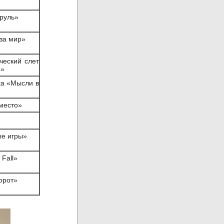
руль»
за мир»
ческий слет
2»
ta «Мысли в
место»
»
ые игры»
 Fall»
орот»