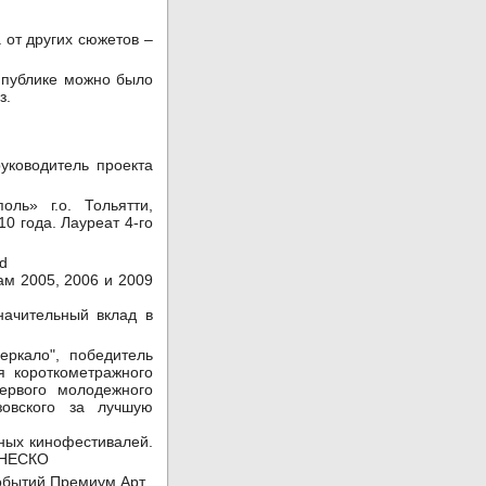
 от других сюжетов –
 публике можно было
з.
уководитель проекта
ль» г.о. Тольятти,
0 года. Лауреат 4-го
d
ам 2005, 2006 и 2009
начительный вклад в
еркало", победитель
я короткометражного
ервого молодежного
зовского за лучшую
ных кинофестивалей.
 ЮНЕСКО
событий Премиум Арт