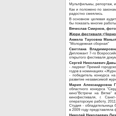
Мультфильмы, репортаж, и
Как и положено по законам
радостно смеялись.
В основном целевая ауди
бы показать многие работ
Вячеслав Смирнов, фото
Жюри фестиваля «Черно-
Анжела Таусовна Маны
"Молодежная сборная"
Светлана Владимировн
Дипломант 7-го Всероссий
открытого фестиваля доку
Сергей Николаевич Дав
- лауреат Премий городско
годов в номинациях «Журн
- победитель конкурса н
развитие независимой журн
Мария Александровна Г
областного конкурса "Се
кино"Встречи на Вятке"
кинофестиваля, г. Санк
операторскую работу, 2011
Студия - обладательница 
в 2009 году представляла
Николай Николаевич Ли