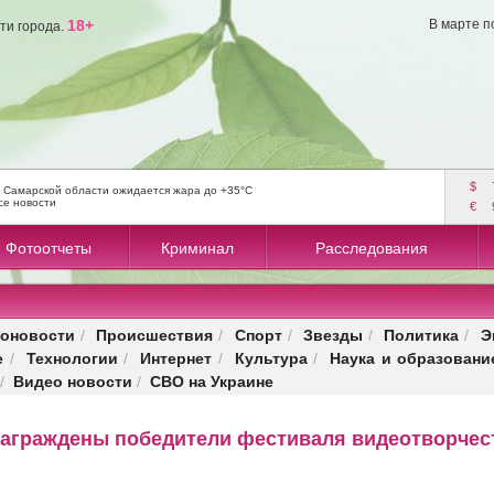
18+
В марте п
ти города.
$
 Самарской области ожидается жара до +35°C
се новости
€
Фотоотчеты
Криминал
Расследования
оновости
Происшествия
Спорт
Звезды
Политика
Э
/
/
/
/
/
е
Технологии
Интернет
Культура
Наука и образовани
/
/
/
/
Видео новости
СВО на Украине
/
/
награждены победители фестиваля видеотворчес