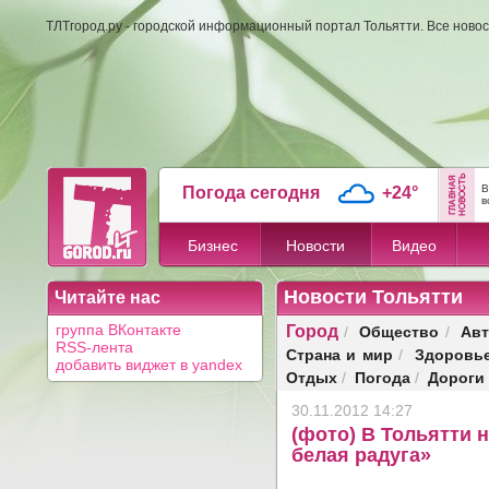
ТЛТгород.ру - городской информационный портал Тольятти. Все новос
В
Погода сегодня
+24°
в
Бизнес
Новости
Видео
Новости Тольятти
Читайте нас
Город
Общество
Авт
группа ВКонтакте
/
/
RSS-лента
Страна и мир
Здоровь
/
добавить виджет в yandex
Отдых
Погода
Дороги
/
/
30.11.2012 14:27
(фото) В Тольятти 
белая радуга»