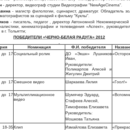
н
- директор, видеограф студии Видеографии "NewAgeCinema".
авина
- магистр филологии, сценарист, драматург. Обладатель з
матографистов за сценарий к фильму "Куклы".
ляков
- писатель, педагог , директор Автономной Некоммерческо
алистики, кинематографии и телевидения «Аспект», руководител
 г. Тольятти;
ПОБЕДИТЕЛИ «ЧЕРНО-БЕЛАЯ РАДУГА» 2012
ория
Номинация
Ф.И. победителя
Назван
 до 17
Социальный ролик
ДО «Экшн» Лушников
«Осторож
Иван,
Руководители:
Поликарпов Алесей и
Жигулин Дмитрий
 до 17
Смешное видео
Шаркаева Лилия
«Гоол!»
 до 17
Мультипликационное
Шумячер Эдуард,
«Вспомн
видео
Стафеев Алесей,
Тимофеева Елизавета
Руководитель:
Мошкова Татьяна
 18-35
Клип
Измайлова Елизавета
«Прекра