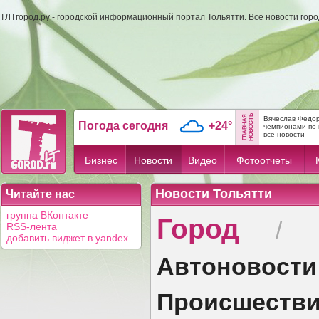
ТЛТгород.ру - городской информационный портал Тольятти. Все новости гор
Вячеслав Федор
Погода сегодня
+24°
чемпионами по 
все новости
Бизнес
Новости
Видео
Фотоотчеты
Новости Тольятти
Читайте нас
Город
группа ВКонтакте
/
RSS-лента
добавить виджет в yandex
Автоновости
Происшеств