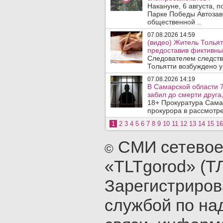
Накануне, 6 августа, 
Парке Победы Автозав
общественной ..
07.08.2026 14:59
(видео) Житель Тольят
предоставив фиктивны
Следователем следств
Тольятти возбуждено у
07.08.2026 14:19
В Самарской области 7
забил до смерти друга,
18+ Прокуратура Сама
прокурора в рассмотр
1
2
3
4
5
6
7
8
9
10
11
12
13
14
15
16
СМИ сетевое
©
«TLTgorod» (Т
Зарегистриро
службой по на