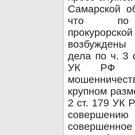
Самарской о
что по 
прокурорс
возбуждены
дела по ч. 3 с
УК РФ (п
мошенниче
крупном разме
2 ст. 179 УК 
соверше
совершенно