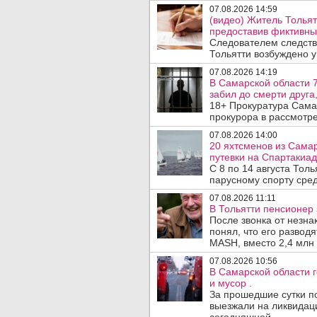
07.08.2026 14:59
(видео) Житель Тольят
предоставив фиктивны
Следователем следств
Тольятти возбуждено у
07.08.2026 14:19
В Самарской области 7
забил до смерти друга,
18+ Прокуратура Сама
прокурора в рассмотр
07.08.2026 14:00
20 яхтсменов из Сама
путевки на Спартакиад
С 8 по 14 августа Тол
парусному спорту сред
07.08.2026 11:11
В Тольятти пенсионер
После звонка от незна
понял, что его развод
MASH, вместо 2,4 млн 
07.08.2026 10:56
В Самарской области г
и мусор .
За прошедшие сутки п
выезжали на ликвидаци