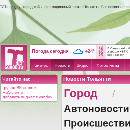
ТЛТгород.ру - городской информационный портал Тольятти. Все новости гор
В Самарской об
Погода сегодня
+24°
жара до +35°C
все новости
Бизнес
Новости
Видео
Фотоотчеты
Новости Тольятти
Читайте нас
Город
группа ВКонтакте
/
RSS-лента
добавить виджет в yandex
Автоновости
Происшеств