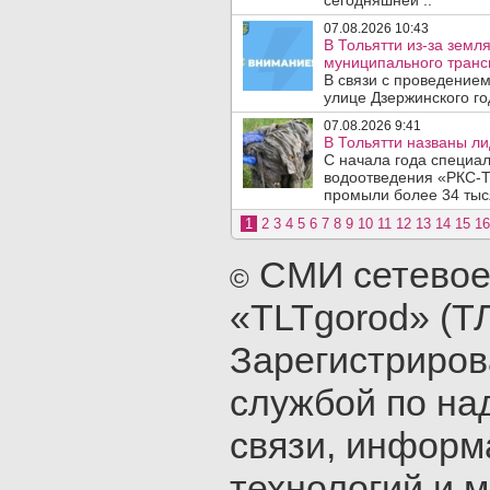
сегодняшней ..
07.08.2026 10:43
В Тольятти из-за зем
муниципального транс
В связи с проведением
улице Дзержинского го
07.08.2026 9:41
В Тольятти названы л
С начала года специа
водоотведения «РКС-Т
промыли более 34 тыся
1
2
3
4
5
6
7
8
9
10
11
12
13
14
15
16
СМИ сетевое
©
«TLTgorod» (Т
Зарегистриро
службой по на
связи, инфор
технологий и 