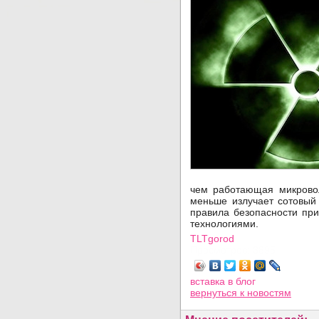
чем работающая микровол
меньше излучает сотовый
правила безопасности пр
технологиями.
TLTgorod
Просмотров: 3895
вставка в блог
вернуться
к новостям