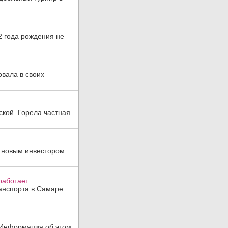
2 года рождения не
овала в своих
ской. Горела частная
 новым инвестором.
аботает.
анспорта в Самаре
. Информация об этом