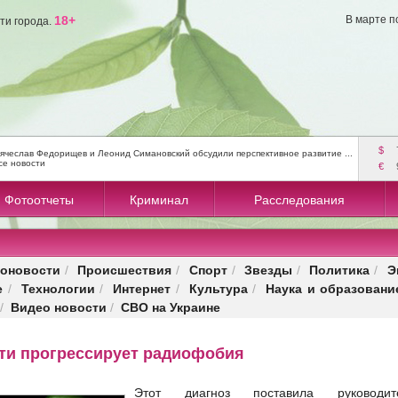
18+
В марте п
ти города.
$
ячеслав Федорищев и Леонид Симановский обсудили перспективное развитие ...
се новости
€
Фотоотчеты
Криминал
Расследования
оновости
Происшествия
Спорт
Звезды
Политика
Э
/
/
/
/
/
е
Технологии
Интернет
Культура
Наука и образовани
/
/
/
/
Видео новости
СВО на Украине
/
/
тти прогрессирует радиофобия
Этот диагноз поставила руководит