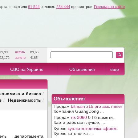
ортал посетило
61 544
человек,
234 444
просмотров.
Реклама на сайте
79,99
нефть
89,66
92,172
золото
4165
СВО на Украине
Объявления
еще
кономика и бизнес
/
Объявления
е
Недвижимость
/
/
Продам
bitmain z15 pro asic miner
Компания GuangDong ...
Продам
rtx 3060
0 Гб памяти.
Карта работает лучше, ...
Куплю
куплю котеночка сфинкс
Куплю котеночка ...
ель департамента