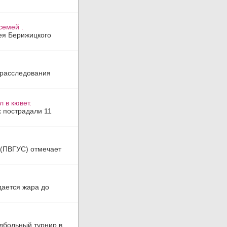
семей .
гея Берижицкого
 расследования
 в кювет.
х пострадали 11
а (ПВГУС) отмечает
дается жара до
дбольный турнир в