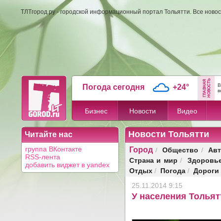
ТЛТгород.ру - городской информационный портал Тольятти. Все новос
В
Погода сегодня
+24°
в
Бизнес
Новости
Видео
Новости Тольятти
Читайте нас
Город
Общество
Авт
группа ВКонтакте
/
/
RSS-лента
Страна и мир
Здоровь
/
добавить виджет в yandex
Отдых
Погода
Дороги
/
/
25.11.2014 9:15
У населения Толья