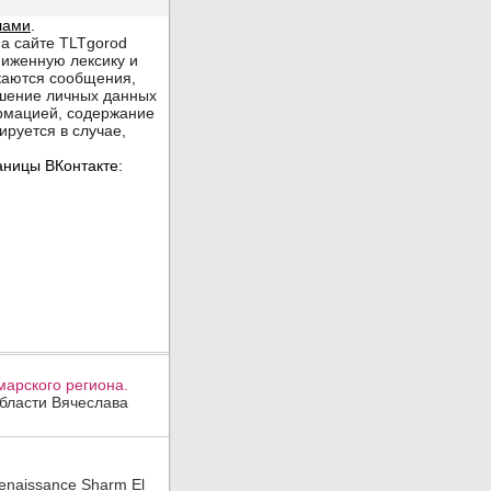
арского региона.
области Вячеслава
enaissance Sharm El