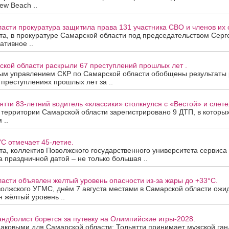
ew Beach ..
асти прокуратура защитила права 131 участника СВО и членов их 
ста, в прокуратуре Самарской области под председательством Сер
ативное ..
ской области раскрыли 67 преступлений прошлых лет .
ым управлением СКР по Самарской области обобщены результаты
 преступлениях прошлых лет за ..
ятти 83-летний водитель «классики» столкнулся с «Вестой» и слетел
а территории Самарской области зарегистрировано 9 ДТП, в которы
 ..
С отмечает 45-летие.
ста, коллектив Поволжского государственного университета сервис
За праздничной датой – не только большая ..
асти объявлен желтый уровень опасности из-за жары до +33°C.
олжского УГМС, днём 7 августа местами в Самарской области ожи
 жёлтый уровень ..
андболист борется за путевку на Олимпийские игры-2028.
наковыми для Самарской области: Тольятти принимает мужской ган