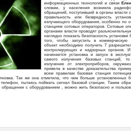
информационных технологий и связи
Еле
словам, у населения возникла радиоф
обращений, поступивший в органы власти с
правильность или безвредность устано
излучающего оборудования, особенно по 
станциям сотовых операторов. Сотовые оп
органами власти проводят разъяснительную
наглядно показать безопасность установки 
того, чтобы запустить в коммерческую 
объект
необходимо получить 7 разрешител
контролирующих и надзорных органов. И
начинается установка и запуск в эксплуа
самого излучения базовых станций, т
излучение от электроприборов, окружа
привела в качестве доказательства приме
всем правилам базовая станция потенци
новка. Так же она отметила, что чем больше установленных б
 телефон, пытаясь поймать сигнал базовой станции. Таким обра
и обращении с оборудованием , можно жить безопасно и пользо