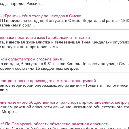
ады народов России. ..
ь «Гранты» сбил толпу пешеходов в Омске .
П произошло сегодня, 6 августа, в Омске. Водитель «Гранты» 196
авлением и сбил ..
нделаки посетила замок Гарибальди в Тольятти .
ста, известная журналистка и телеведущая Тина Канделаки опублик
 прогулки по территории замка ..
кой области утром сгорела баня .
 сегодня, 6 августа, в 9:31 в селе Кинель-Черкассы на улице Сель
орения составила 15 квадратных метров.
построят новое производство металлоконструкций.
ентов территории опережающего развития «Тольятти» пополнился
и в ..
ие наземного общественного транспорта приостановлено, метро р
лением ракетной опасности движение наземного общественного тр
 Метро ..
е! По Самарской области объявлена ракетная опасность.
ста, по Самарской области объявлен режим «Ракетная опасность»