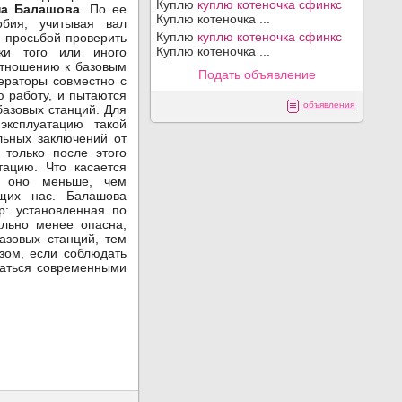
Куплю
куплю котеночка сфинкс
на Балашова
. По ее
Куплю котеночка ...
обия, учитывая вал
Куплю
куплю котеночка сфинкс
 просьбой проверить
Куплю котеночка ...
вки того или иного
отношению к базовым
Подать объявление
ераторы совместно с
 работу, и пытаются
объявления
базовых станций. Для
эксплуатацию такой
ьных заключений от
 только после этого
тацию. Что касается
о оно меньше, чем
ющих нас. Балашова
р: установленная по
ально менее опасна,
азовых станций, тем
зом, если соблюдать
ваться современными