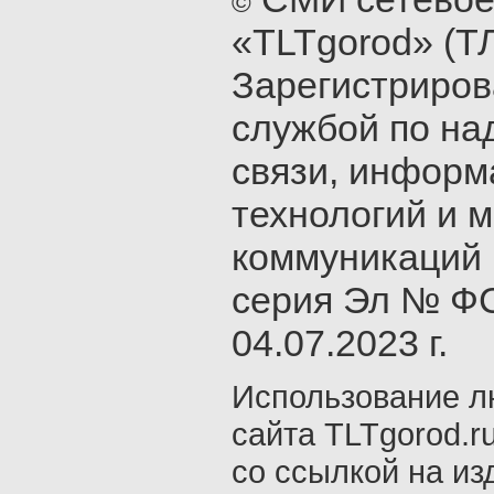
©
«TLTgorod» (Т
Зарегистриро
службой по на
связи, инфор
технологий и 
коммуникаций 
серия Эл № ФС
04.07.2023 г.
Использование л
сайта TLTgorod.r
со ссылкой на из