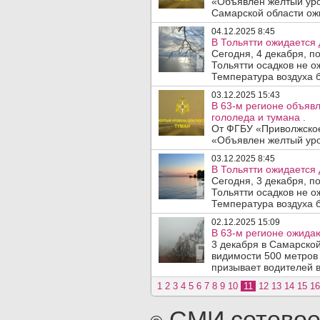
«Объявлен желтый уро
Самарской области ожи
04.12.2025 8:45
В Тольятти ожидается 
Сегодня, 4 декабря, п
Тольятти осадков не о
Температура воздуха б
03.12.2025 15:43
В 63-м регионе объявл
гололеда и тумана .
От ФГБУ «Приволжское
«Объявлен желтый уров
03.12.2025 8:45
В Тольятти ожидается 
Сегодня, 3 декабря, п
Тольятти осадков не о
Температура воздуха б
02.12.2025 15:09
В 63-м регионе ожидаю
3 декабря в Самарско
видимости 500 метров
призывает водителей в
1
2
3
4
5
6
7
8
9
10
11
12
13
14
15
16
СМИ сетевое