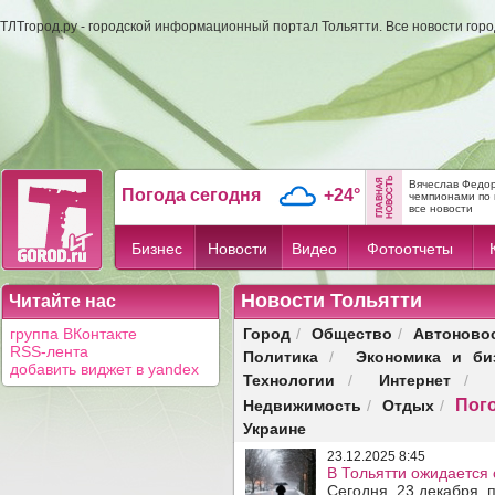
ТЛТгород.ру - городской информационный портал Тольятти. Все новости гор
Вячеслав Федор
Погода сегодня
+24°
чемпионами по 
все новости
Бизнес
Новости
Видео
Фотоотчеты
Новости Тольятти
Читайте нас
Город
Общество
Автоново
группа ВКонтакте
/
/
RSS-лента
Политика
Экономика и би
/
добавить виджет в yandex
Технологии
Интернет
/
/
Пог
Недвижимость
Отдых
/
/
Украине
23.12.2025 8:45
В Тольятти ожидается 
Сегодня, 23 декабря, 