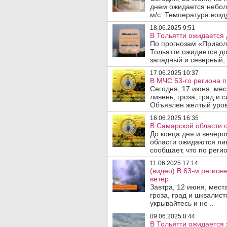
днем ожидается небол
м/с. Температура возду
18.06.2025 9:51
В Тольятти ожидается 
По прогнозам «Приволж
Тольятти ожидается до
западный и северный, 
17.06.2025 10:37
В МЧС 63-го региона п
Сегодня, 17 июня, ме
ливень, гроза, град и 
Объявлен желтый уров
16.06.2025 16:35
В Самарской области о
До конца дня и вечеро
области ожидаются ли
сообщает, что по регио
11.06.2025 17:14
(видео) В 63-м регион
ветер.
Завтра, 12 июня, мес
гроза, град и шквалист
укрывайтесь и не ..
09.06.2025 8:44
В Тольятти ожидается 