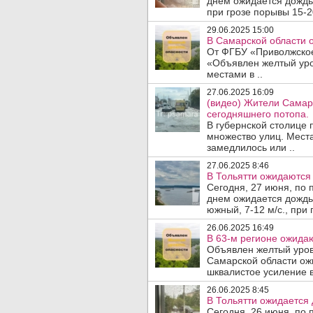
днем ожидается дождь,
при грозе порывы 15-2
29.06.2025 15:00
В Самарской области о
От ФГБУ «Приволжское
«Объявлен желтый уро
местами в ..
27.06.2025 16:09
(видео) Жители Самар
сегодняшнего потопа.
В губернской столице
множество улиц. Мест
замедлилось или ..
27.06.2025 8:46
В Тольятти ожидаются 
Сегодня, 27 июня, по 
днем ожидается дождь,
южный, 7-12 м/с., при 
26.06.2025 16:49
В 63-м регионе ожидаю
Объявлен желтый уров
Самарской области ож
шквалистое усиление в
26.06.2025 8:45
В Тольятти ожидается 
Сегодня, 26 июня, по 