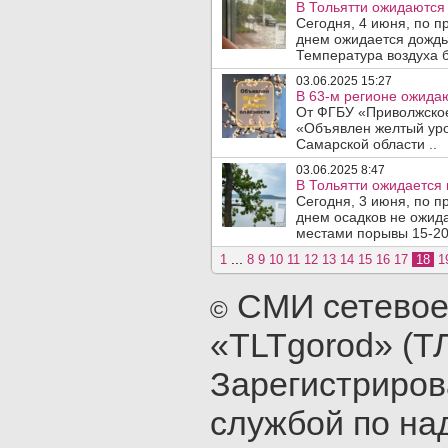
В Тольятти ожидаются 
Сегодня, 4 июня, по п
днем ожидается дождь,
Температура воздуха б
03.06.2025 15:27
В 63-м регионе ожидаю
От ФГБУ «Приволжское
«Объявлен желтый уро
Самарской области ..
03.06.2025 8:47
В Тольятти ожидается 
Сегодня, 3 июня, по п
днем осадков не ожида
местами порывы 15-20 
...
1
8
9
10
11
12
13
14
15
16
17
18
1
СМИ сетевое
©
«TLTgorod» (Т
Зарегистриро
службой по на