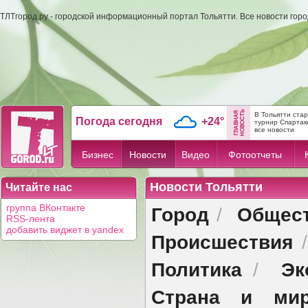
ТЛТгород.ру - городской информационный портал Тольятти. Все новости гор
В Тольятти ста
Погода сегодня
+24°
турнир Спартак
все новости
Бизнес
Новости
Видео
Фотоотчеты
Новости Тольятти
Читайте нас
Город
Общес
группа ВКонтакте
/
RSS-лента
добавить виджет в yandex
Происшествия
Политика
Эк
/
Страна и ми