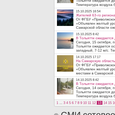
Тольятти ожидается до
Температура воздуха б
15.10.2025 16:54
Жителей 63-го региона
От ФГБУ «Приволжское
«Объявлен желтый уро
Самарской области ожи
15.10.2025 8:42
В Тольятти ожидается 
Сегодня, 15 октября, 
Тольятти ожидается ос
западный, 7-12 м/с. Те
14.10.2025 17:17
На Самарскую область 
От ФГБУ «Приволжское
«Объявлен желтый уро
местами в Самарской .
14.10.2025 8:42
В Тольятти ожидается 
Сегодня, 14 октября, 
Тольятти ожидается до
Температура воздуха б
...
1
3
4
5
6
7
8
9
10
11
12
13
14
15
1
СМИ сетевое