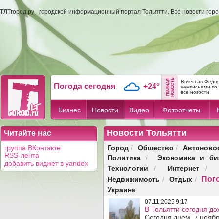
ТЛТгород.ру - городской информационный портал Тольятти. Все новости гор
Вячеслав Федор
Погода сегодня
+24°
чемпионами по 
все новости
Бизнес
Новости
Видео
Фотоотчеты
Новости Тольятти
Читайте нас
Город
Общество
Автоново
группа ВКонтакте
/
/
RSS-лента
Политика
Экономика и би
/
добавить виджет в yandex
Технологии
Интернет
/
/
Пог
Недвижимость
Отдых
/
/
Украине
07.11.2025 9:17
В Тольятти сегодня до
Сегодня днем, 7 ноябр