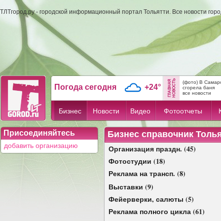
ТЛТгород.ру - городской информационный портал Тольятти. Все новости гор
(фото) В Самар
Погода сегодня
+24°
сгорела баня
все новости
Бизнес
Новости
Видео
Фотоотчеты
Присоединяйтесь
Бизнес справочник Толь
добавить организацию
Организация праздн. (45)
Фотостудии (18)
Реклама на трансп. (8)
Выставки (9)
Фейерверки, салюты (5)
Реклама полного цикла (61)