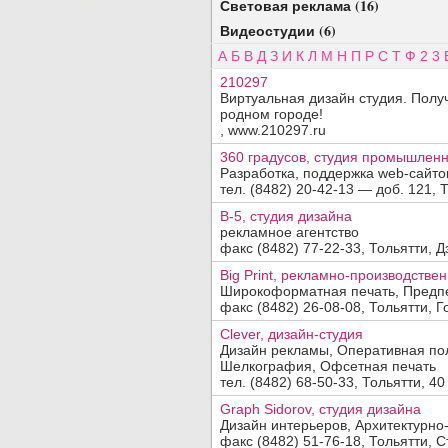
Световая реклама (16)
Видеостудии (6)
А
Б
В
Д
З
И
К
Л
М
Н
П
Р
С
Т
Ф
2
3
210297
Виртуальная дизайн студия. Получ
родном городе!
Добавить организацию
, www.210297.ru
Название:
360 градусов, студия промышленн
Разработка, поддержка web-сайто
Вид деятельности, продукция, услуги:
тел. (8482) 20-42-13 — доб. 121, Т
B-5, студия дизайна
рекламное агентство
Адрес:
факс (8482) 77-22-33, Тольятти, Дз
Big Print, рекламно-производств
Телефон, факс:
Широкоформатная печать, Предпе
факс (8482) 26-08-08, Тольятти, Го
Сайт:
Clever, дизайн-студия
Дизайн рекламы, Оперативная по
Код заявки:
Шелкография, Офсетная печать
(введите пожалуйста число
)
тел. (8482) 68-50-33, Тольятти, 40
По вопросам
платного
размещения обращайтесь в отдел
прода
Graph Sidorov, студия дизайна
Дизайн интерьеров, Архитектурно
факс (8482) 51-76-18, Тольятти, С