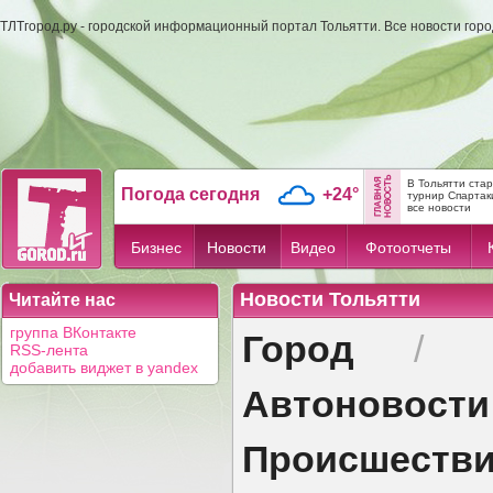
ТЛТгород.ру - городской информационный портал Тольятти. Все новости гор
В Тольятти ста
Погода сегодня
+24°
турнир Спартак
все новости
Бизнес
Новости
Видео
Фотоотчеты
Новости Тольятти
Читайте нас
Город
группа ВКонтакте
/
RSS-лента
добавить виджет в yandex
Автоновости
Происшеств