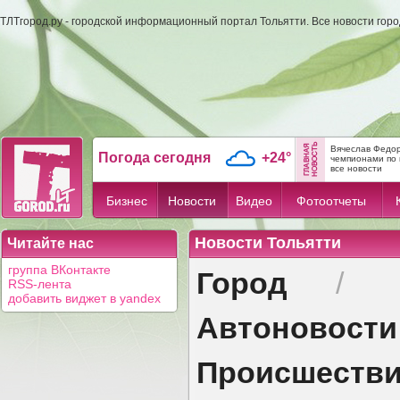
ТЛТгород.ру - городской информационный портал Тольятти. Все новости гор
Вячеслав Федор
Погода сегодня
+24°
чемпионами по 
все новости
Бизнес
Новости
Видео
Фотоотчеты
Новости Тольятти
Читайте нас
Город
группа ВКонтакте
/
RSS-лента
добавить виджет в yandex
Автоновости
Происшеств