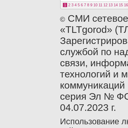
1
2
3
4
5
6
7
8
9
10
11
12
13
14
15
16
СМИ сетевое
©
«TLTgorod» (Т
Зарегистриро
службой по на
связи, инфор
технологий и 
коммуникаций 
серия Эл № ФС
04.07.2023 г.
Использование л