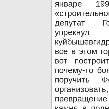
январе 199
«строительно
депутат Г
упрекнул
куйбышевгид
все в этом г
вот построи
почему-то бо
поручить Ф
организов
превращен
камня в пол