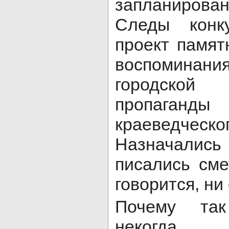
запланиров
Следы конк
проект памят
воспомина
городской
пропага
краеведч
Назначалис
писались сме
говорится, ни 
Почему так
некогда