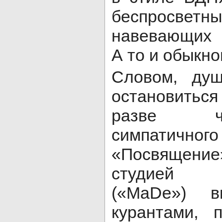
беспросвет
навевающих 
А то и обыкно
Словом, душ
остановиться
разве ч
симпатич
«Посвящение
студией «
(«MaDe») 
курантами, 