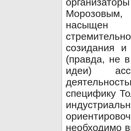
организат
Морозовым
насыщ
стремительно
созидания и
(правда, не 
идеи) асс
деятельност
специфику То
индустриаль
ориентир
необходимо в