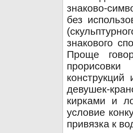
знаково-сим
без использо
(скульптурн
знакового сп
Проще говор
прорисовк
конструкций 
девушек-кра
кирками и л
условие конк
привязка к во