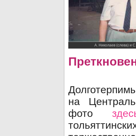
А. Николаев (слева) и 
Преткнове
Долготерпим
на Централь
фото
здес
тольяттинс