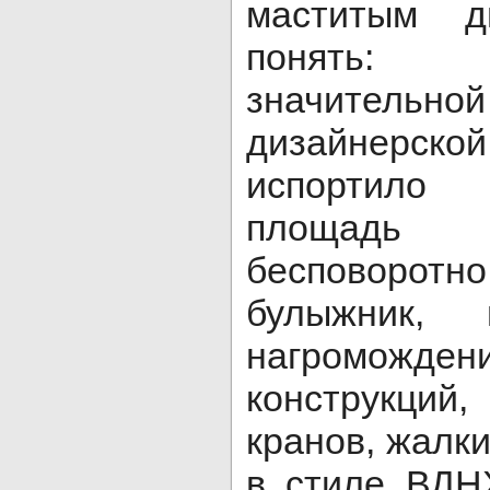
маститым д
понять:
значительн
дизайнер
испортило
площадь о
бесповоротн
булыжник, 
нагроможден
конструкци
кранов, жалк
в стиле ВДН