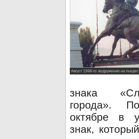
Август 1998-го: водружение на пьедес
знака «Сл
города». 
октябре в у
знак, которы