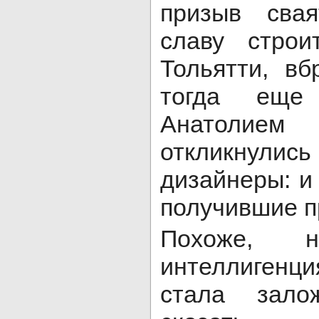
призыв свая
славу строи
Тольятти, в
тогда еще 
Анатолие
откликнулис
дизайнеры: и
получившие п
Похоже, н
интеллигенц
стала зало