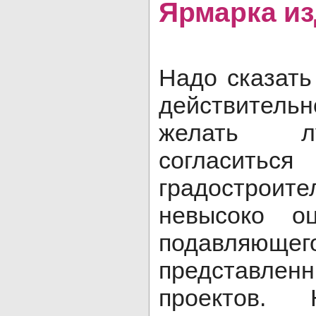
Ярмарка и
Надо сказать
действите
желать л
согла
градострои
невысоко о
подавляющ
представле
проектов.