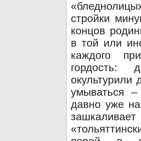
«бледнолицы
стройки мину
концов роди
в той или ин
каждого пр
гордость: 
окультурили 
умываться –
давно уже на
зашкаливает
«тольяттинс
порой в с