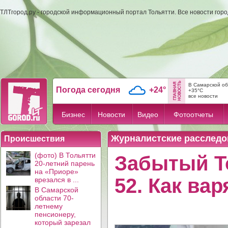
ТЛТгород.ру - городской информационный портал Тольятти. Все новости гор
В Самарской об
Погода сегодня
+24°
+35°C
все новости
Бизнес
Новости
Видео
Фотоотчеты
Журналистские расследо
Происшествия
(фото) В Тольятти
Забытый Т
20-летний парень
на «Приоре»
52. Как ва
врезался в ...
В Самарской
области 70-
летнему
пенсионеру,
который зарезал