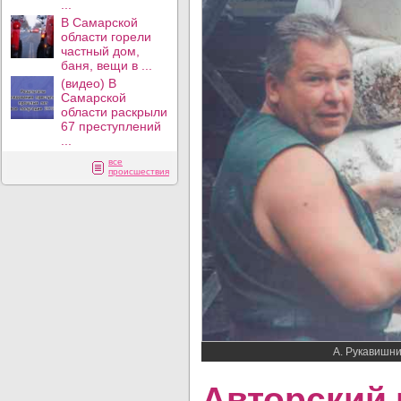
...
В Самарской
области горели
частный дом,
баня, вещи в ...
(видео) В
Самарской
области раскрыли
67 преступлений
...
все
происшествия
А. Рукавишни
Авторский