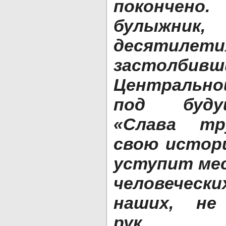
поконче
булыжник,
десятил
застол
Центрально
под буду
«Слава тр
свою истор
уступит ме
человечес
наших, не
рук...