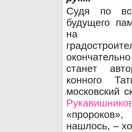
Судя по вс
будущего па
на тол
градостроит
окончательн
станет авт
конного Тат
московский с
Рукавишнико
«пророков»,
нашлось, – х