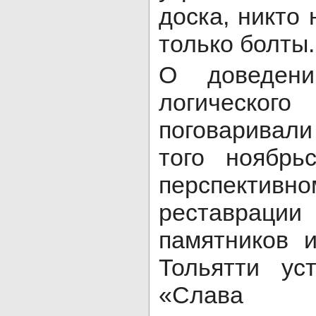
доска, никто 
только болты.
О доведен
логическо
поговаривал
того ноябрь
перспек
реставрации
памятников 
Тольятти ус
«Слава 