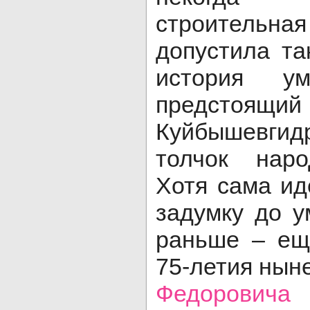
строитель
допустила та
история ум
предсто
Куйбышевгид
толчок наро
Хотя сама и
задумку до у
раньше – ещ
75-летия нын
Федоровича