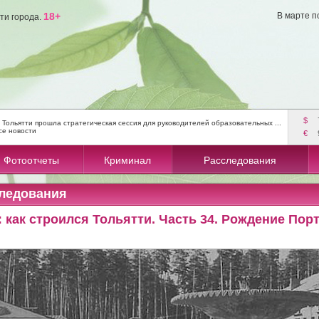
18+
В марте п
ти города.
$
 Тольятти прошла стратегическая сессия для руководителей образовательных ...
се новости
€
Фотоотчеты
Криминал
Расследования
ледования
 как строился Тольятти. Часть 34. Рождение Пор