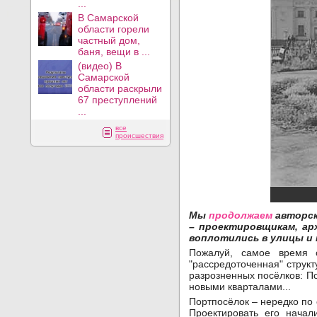
...
В Самарской
области горели
частный дом,
баня, вещи в ...
(видео) В
Самарской
области раскрыли
67 преступлений
...
все
происшествия
Мы
продолжаем
авторс
– проектировщикам, ар
воплотились в улицы и 
Пожалуй, самое время о
"рассредоточенная" струк
разрозненных посёлков: П
новыми кварталами...
Портпосёлок – нередко по
Проектировать его начал