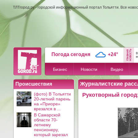
ТЛТгород.ру - городской информационный портал Тольятти. Все новос
В
Погода сегодня
+24°
в
Бизнес
Новости
Видео
Журналистские расс
Происшествия
(фото) В Тольятти
Рукотворный город:
20-летний парень
на «Приоре»
врезался в ...
В Самарской
области 70-
летнему
пенсионеру,
который зарезал