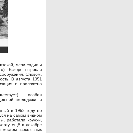
птекой, ясли-садик и
го). Вскоре выросли
 сооружения. Словом,
сть. В августа 1951
изация и проложена
ествует) – особая
здешней молодежи и
нный в 1953 году по
муся на самом видном
мы, работали кружки,
черту ещё в декабре
ыл местом всесоюзных