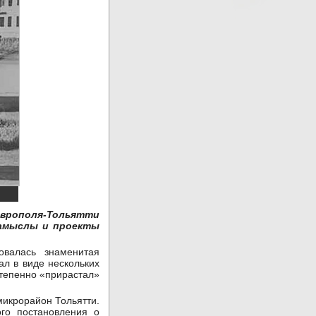
аврополя-Тольятти
замыслы и проекты
овалась знаменитая
ал в виде нескольких
степенно «прирастал»
микрорайон Тольятти.
ого постановления о