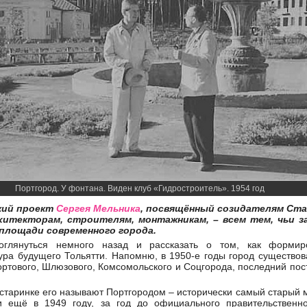
Портгород. У фонтана. Виден клуб «Гидростроитель». 1954 год
кий проект
Сергея Мельника
, посвящённый созидателям Ст
хитекторам, строителям, монтажникам, – всем тем, чьи 
площади современного города.
глянуться немного назад и рассказать о том, как формир
тура будущего Тольятти. Напомню, в 1950-е годы город существов
ортового, Шлюзового, Комсомольского и Соцгорода, последний по
 старинке его называют Портгородом – исторически самый старый 
и ещё в 1949 году, за год до официального правительственн