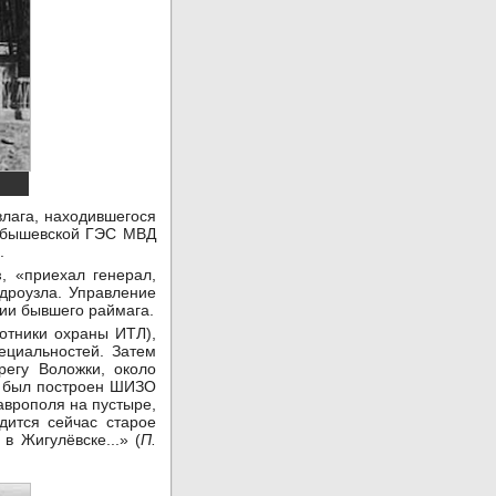
лага, находившегося
уйбышевской ГЭС МВД
.
в
, «приехал генерал,
идроузла. Управление
нии бывшего раймага.
отники охраны ИТЛ),
ециальностей. Затем
егу Воложки, около
ря был построен ШИЗО
аврополя на пустыре,
дится сейчас старое
в Жигулёвске...» (
П.