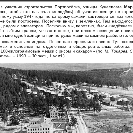
з участниц строительства Портпосёлка, узницы Кунеевлага
Мар
лось, чтобы это слышала молодёжь) об участии женщин в стро
тному указу 1947 года, по которому сажали, как говорится, «за ко
уже были построены. Поселили внизу в землянках. Там находилос
е, рядом с элеватором. Поскольку мы, вероятно, были «надёжнее»
По зыбким трапам, увязая в песке, при плохом освещении носил
ри мне одной женщине при погрузке машины камнем разбило голов
и «знаменитые» индома. Позже нас переселили наверх. Тут наход
мых в основном на отделочных и общестроительных работах. 
 100-килограммовые мешки с рисом и сахаром» (по:
М. Токарев. 
ель. – 1990. – 30 окт., 1 нояб.
).