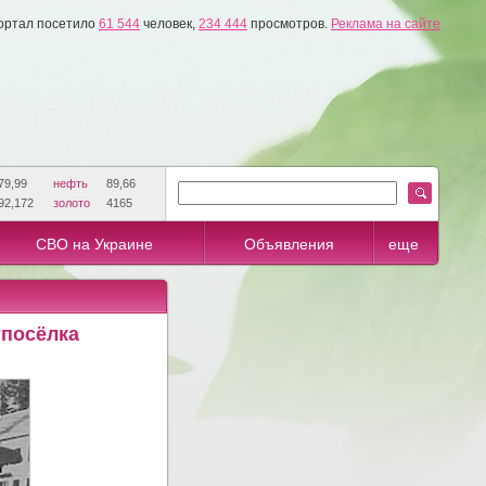
ортал посетило
61 544
человек,
234 444
просмотров.
Реклама на сайте
79,99
нефть
89,66
92,172
золото
4165
СВО на Украине
Объявления
еще
тпосёлка