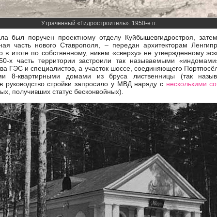
Утраченный «Гидростроитель». 1950-е гг.
ала был поручен проектному отделу Куйбышевгидростроя, зате
ная часть нового Ставрополя, – передан архитекторам Ленгипр
го в итоге по собственному, никем «сверху» не утвержденному эс
50-х часть территории застроили так называемыми «индомами
тва ГЭС и специалистов, а участок шоссе, соединяющего Портпосё
ми 8-квартирными домами из бруса лиственницы (так назы
в руководство стройки запросило у МВД наряду с
несколькими со
ых, получивших статус бесконвойных).