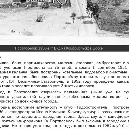
Портпосёлок. 1950-е гг. Вид на Комсомольское шоссе
к.
ились баня, парикмахерская, магазин, столовая, амбулатория с а
0 учеников (построена за 75 дней, открыта 1 сентября 1951-
арная каланча, были построены котельные, водозабор и очистные
тура, которая обеспечила Портпосёлку относительную автономно
 от ЛЭП Безымянка-Ставрополь, в 1952 году проведена канал
3 года в посёлке проживало уже 3 тысячи человек.
од в Портпосёлке открылась пельменная (ныне уже не сущ
 много десятилетий служившая излюбленным местом встреч 
ристов со всех концов города.
одна достопримечательность – клуб «Гидростроитель», построе
йбышевгидростроя Ивана Комзина. К очагу культуры, возвышавше
ворится, не зарастала народная тропа. Здесь крутили кинофиль
ь жители микрорайона (а Портпосёлок был включен в городскую 
дники. Не говоря уж о том, что в годы строительства ГЭС клуб б