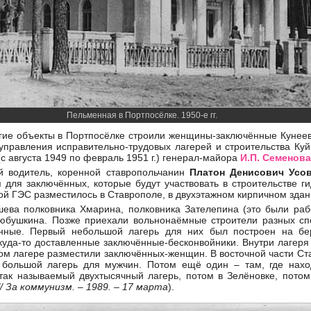
Пельменная в Портпосёлке. 1950-е гг.
гие объекты в Портпосёлке строили женщины-заключённые Кунеев
 управления исправительно-трудовых лагерей и строительства К
 августа 1949 по февраль 1951 г.) генерал-майора
И.П. Семенова
й водитель, коренной ставропольчанин
Платон Денисович Усо
я для заключённых, которые будут участвовать в строительстве г
ой ГЭС разместилось в Ставрополе, в двухэтажном кирпичном зда
шева полковника Хмарина, полковника Зателепина (это были раб
юбушкина. Позже приехали вольнонаёмные строители разных сп
нные. Первый небольшой лагерь для них был построен на бер
ткуда-то доставленные заключённые-бесконвойники. Внутри лаге
том лагере разместили заключённых-женщин. В восточной части Ст
 большой лагерь для мужчин. Потом ещё один – там, где нахо
 так называемый двухтысячный лагерь, потом в Зелёновке, потом 
// За коммунизм. – 1989. – 17 марта
).