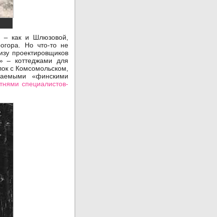
м – как и Шлюзовой,
огора. Но что-то не
кизу проектировщиков
» – коттеджами для
лок с Комсомольском,
ваемыми «финскими
тнями специалистов-