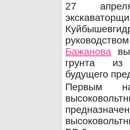
27 апре
экскаваторщ
Куйбышевг
руков
Бажанова
вын
грунта из
будущего пре
Первым на
высоковол
предназначе
высоковольт