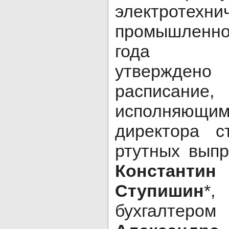
электротехни
промышленнос
года Гла
утверждено
расписан
исполняющ
директора с
ртутных вып
Констант
Ступишин
*
бухгалтер