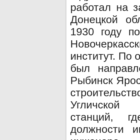
работал на з
Донецкой об
1930 году п
Новочеркасс
институт. По 
был направл
Рыбинск Ярос
строительс
Угличской г
станций, 
должности и