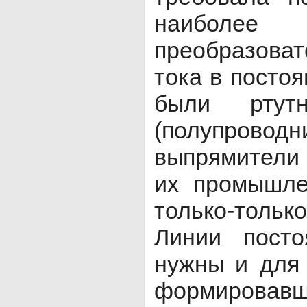
наибол
преобразова
тока в посто
были ртут
(полупроводн
выпрямители
их промышле
только-тол
Линии посто
нужны и для
формирова