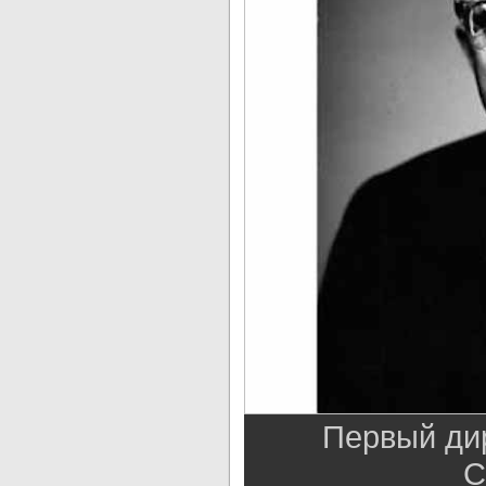
Первый дир
С