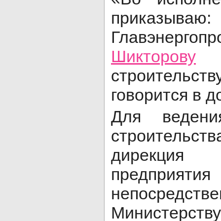
приказыва
Главэне
Шикторову
п
строитель
говорится в д
Для ведени
строительст
дирекция
предп
непосредств
Министерству