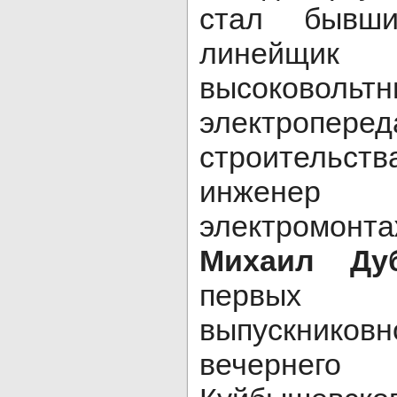
стал бывши
линейщик 
высоково
электропере
строительс
инжене
электромо
Михаил Ду
первых
выпускниковн
вечерне