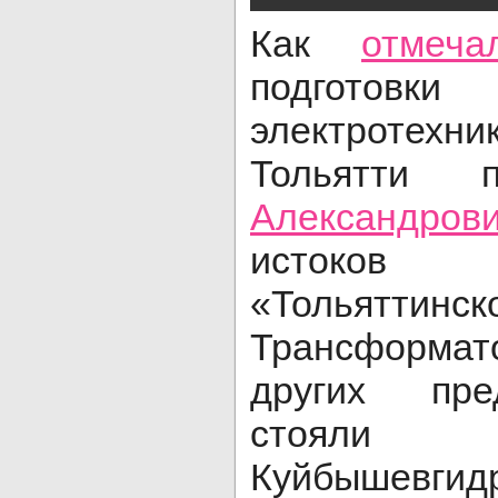
Как
отмеча
подготовк
электротехн
Тольятти
Александро
истоко
«Тольяттинск
Трансформат
других пре
стоя
Куйбышевги