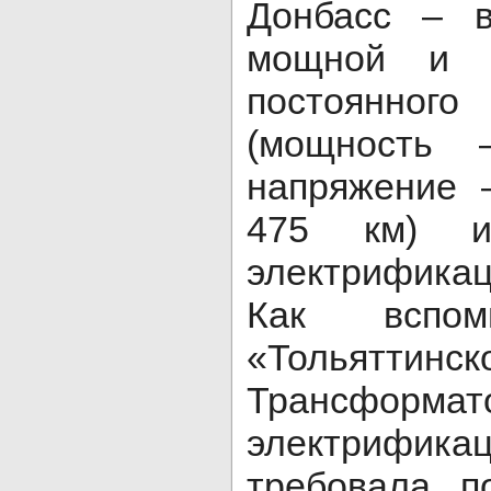
Донбасс – 
мощной и 
постоянно
(мощность 
напряжение 
475 км) и
электрификац
Как вспом
«Тольяттинск
Трансформат
электрифи
требовала п