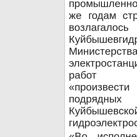
промышленнос
же годам ст
возлаг
Куйбышевгид
Министерст
электростан
работ пр
«произвести
подрядн
Куйбышевско
гидроэлектро
«Во исполне