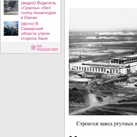
(видео) Водитель
«Гранты» сбил
толпу пешеходов
в Омске
(фото) В
Самарской
области утром
сгорела баня
все
происшествия