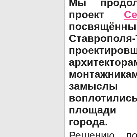
Мы продол
проект
С
посвящённ
Ставропо
проектировщ
архитектор
монтажникам
замыслы
воплотил
площади 
города.
Решению по