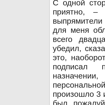
С одной стор
приятно, –
выпрямители
для меня об
всего двадц
убедил, сказ
это, наоборо
подписал 
назначен
персональн
произошло 3 
был, пожалуй