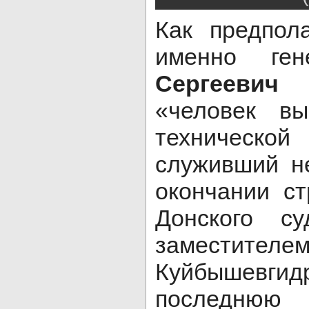
Как предпола
именно ге
Сергеевич
«человек вы
техническо
служивший н
окончании ст
Донского су
заместите
Куйбышевгид
последнюю 