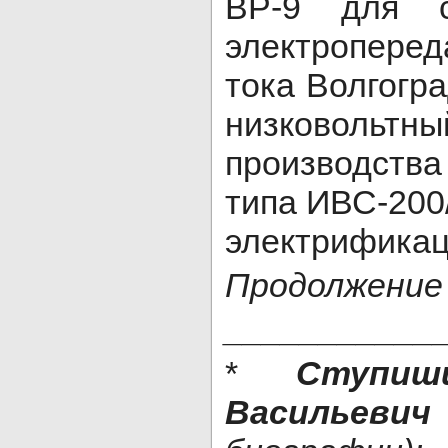
ВР-9 для с
электропере
тока Волгогр
низковольтны
производств
типа ИВС-200
электрификац
Продолжение
___________
*
Ступиш
Васильевич