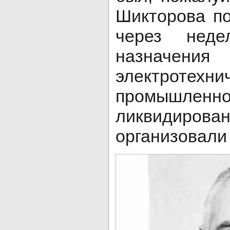
Шикторова по
через нед
назначени
электротехни
промышл
ликвидирова
организовал