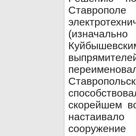
Ставроп
электротехни
(изначаль
Куйбышевски
выпрямите
переим
Ставроп
способствова
скорейшем в
настаивало
сооружение 