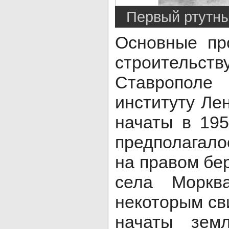
Первый ртутн
Основные пр
строитель
Ставропол
институту Ле
начаты в 195
предполагало
на правом бер
села Моркв
некоторым св
начаты зем