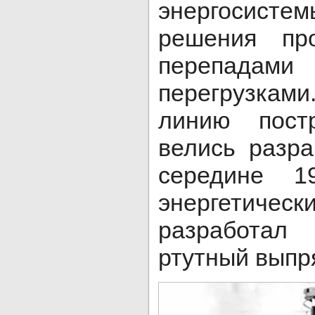
энергосист
решения про
перепада
перегрузка
линию пост
велись разр
середине 1
энергетич
разработа
ртутный выпр