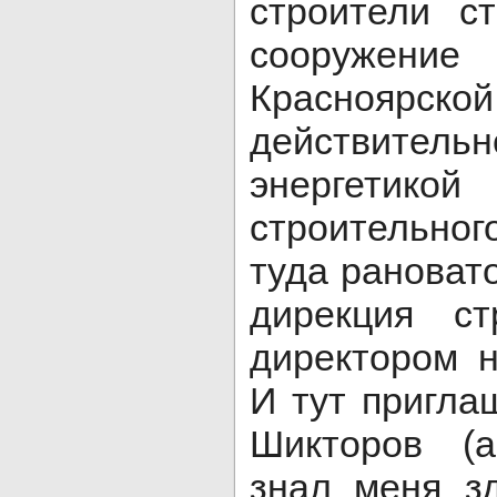
строители с
сооружени
Красноярской
действите
энергети
строительног
туда рановат
дирекция ст
директором 
И тут пригла
Шикторов (
знал меня зд