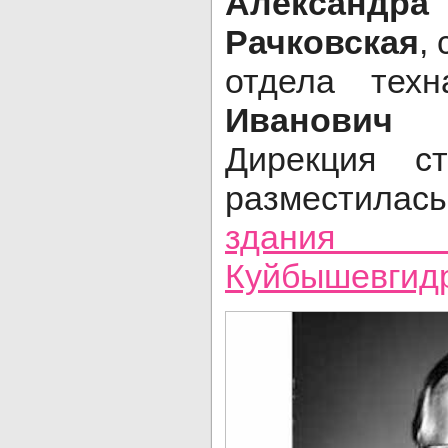
Алексан
Рачковская
,
отдела тех
Иванови
Дирекция ст
разместилась
здания 
Куйбышевгид