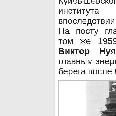
Куйбышевско
института
впоследстви
На посту гл
том же 1959
Виктор Нуя
главным энер
берега после