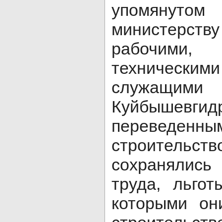
упомянут
министерству
рабочими
технически
служащими
Куйбышевгидр
переве
строител
сохранялис
труда, льго
которыми он