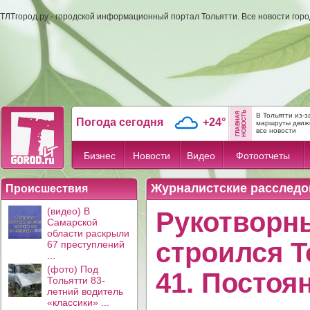
ТЛТгород.ру - городской информационный портал Тольятти. Все новости гор
В Тольятти из-
Погода сегодня
+24°
маршруты движе
все новости
Бизнес
Новости
Видео
Фотоотчеты
Журналистские расследо
Происшествия
(видео) В
Рукотворны
Самарской
области раскрыли
строился Т
67 преступлений
...
(фото) Под
41. Постоя
Тольятти 83-
летний водитель
«классики» ...