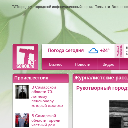
ТЛТгород.ру - городской информационный портал Тольятти. Все новос
В
Погода сегодня
+24°
..
в
Бизнес
Новости
Видео
Журналистские расс
Происшествия
В Самарской
Рукотворный город:
области 70-
летнему
пенсионеру,
который жестоко
...
В Самарской
области горели
частный дом,