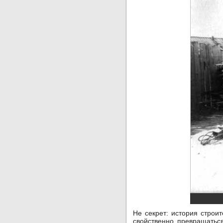
Не секрет: история строи
свойственно превращатьс