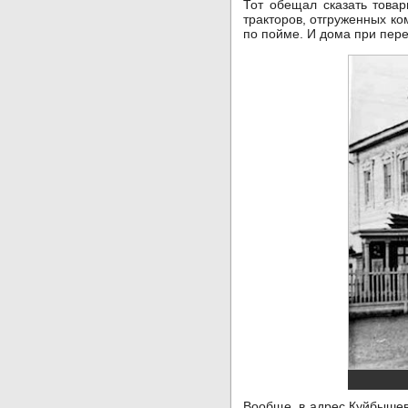
Тот обещал сказать тов
тракторов, отгруженных ком
по пойме. И дома при пере
Вообще, в адрес Куйбышевг