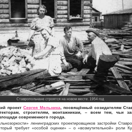
Ставропольчане строятся на новом месте. 1954 год
кий проект
Сергея Мельника
, посвящённый созидателям Ста
итекторам, строителям, монтажникам, – всем тем, чьи 
площади современного города.
льнозоркости» ленинградских проектировщиков застройки Ставро
торый требует «особой оценки» – о «возмутительной» роли К