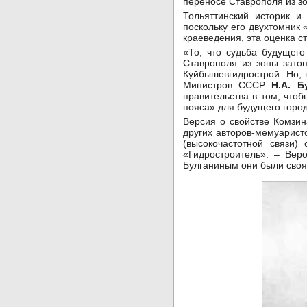
переносе Ставрополя из з
Тольяттинский историк и
поскольку его двухтомник
краеведения, эта оценка с
«То, что судьба будущег
Ставрополя из зоны зато
Куйбышевгидрострой. Но, 
Министров СССР
Н.А. Б
правительства в том, что
пояса» для будущего город
Версия о свойстве Комзин
других авторов-мемуарист
(высокочастотной связи)
«Гидростроитель». – Вер
Булганиным они были свояк