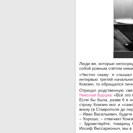
Люди же, которые непосред
собой ровным счётом ника
«Честно скажу: я слышал
интервью третий начальн
Комзин, то обращался лич
Отрицал родственную свя
Николай Бурцев
: «Всё это
Если бы была, разве б я 
строку Комзин мог и «сам
внизу (в Ставрополе до пе
– Иван Васильевич, будете
– Хорошо, – отвечает Комз
– Здравствуйте, товарищ 
Иосиф Виссарионыч, мы в г