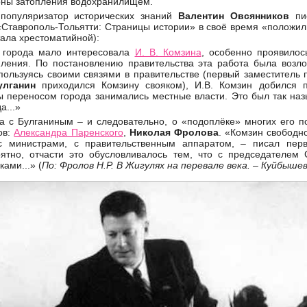
оны затопления водохранилищем.
 популяризатор исторических знаний
Валентин Овсянников
пис
 «Ставрополь-Тольятти: Страницы истории» в своё время «положил
тала хрестоматийной):
о города мало интересовала
И. В. Комзина
, особенно проявилос
пления. По постановлению правительства эта работа была возл
пользуясь своими связями в правительстве (первый заместитель
улганин
приходился Комзину свояком), И.В. Комзин добился 
бы переносом города занимались местные власти. Это был так н
а...»
а с Булганиным – и следовательно, о «подоплёке» многих его по
ов:
Александра Паренского
,
Николая Фролова
. «Комзин свободн
 с министрами, с правительственным аппаратом, – писал пер
оятно, отчасти это обусловливалось тем, что с председателем
ами...» (
По: Фролов Н.Р. В Жигулях на перевале века. – Куйбышев: