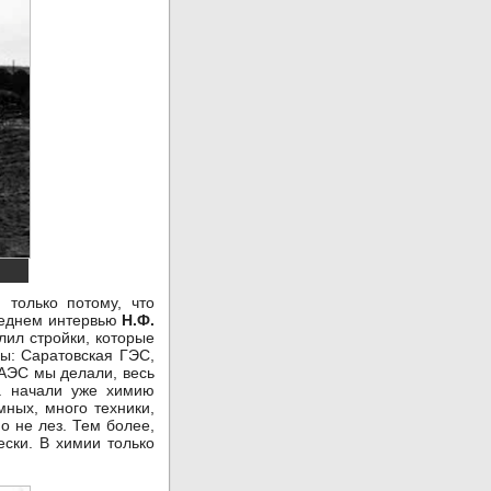
 только потому, что
следнем интервью
Н.Ф.
лил стройки, которые
ы: Саратовская ГЭС,
 АЭС мы делали, весь
да начали уже химию
мных, много техники,
о не лез. Тем более,
ески. В химии только