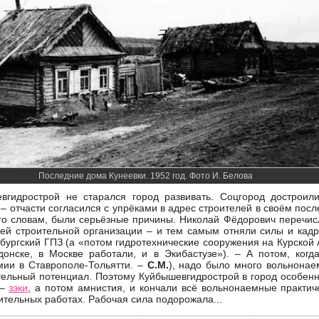
Последние дома Кунеевки. 1952 год. Фото И. Белова
евгидрострой не старался город развивать. Соцгород достроили
 – отчасти согласился с упрёками в адрес строителей в своём по
 его словам, были серьёзные причины. Николай Фёдорович перечис
ей строительной организации – и тем самым отняли силы и кадр
нбургский ГПЗ (а «потом гидротехнические сооружения на Курской
донске, в Москве работали, и в Экибастузе»). – А потом, ког
мии в Ставрополе-Тольятти. –
С.М.
), надо было много вольнонае
ельный потенциал. Поэтому Куйбышевгидрострой в город особенн
 –
зэки
, а потом амнистия, и кончали всё вольнонаемные практич
ительных работах. Рабочая сила подорожала...