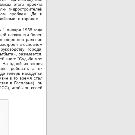
мках этого проекта
лки гидростроителей
твом проблем. Да и
ойками, а городом –
у 1 января 1958 года
щей сложности более
 имеющее центральное
 застроен в основном
уководству города,
ьтбыта», разумеется,
оей книге “Судьба моя
. На одной из встреч
адо требовать с тех
где теперь находятся
мзин в то время стал
тал в Госплане), он
ПСС), чтобы он своей