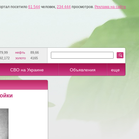
ортал посетило
61 544
человек,
234 444
просмотров.
Реклама на сайте
79,99
нефть
89,66
92,172
золото
4165
СВО на Украине
Объявления
еще
ройки