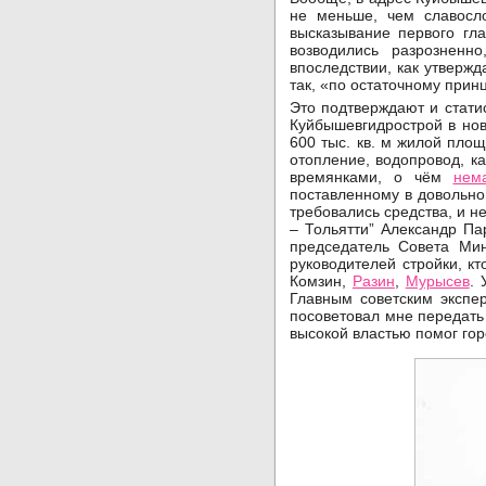
не меньше, чем славосл
высказывание первого гл
возводились разрозненн
впоследствии, как утверж
так, «по остаточному прин
Это подтверждают и статис
Куйбышевгидрострой в нов
600 тыс. кв. м жилой пло
отопление, водопровод, к
времянками, о чём
нем
поставленному в довольно
требовались средства, и н
– Тольятти” Александр Па
председатель Совета М
руководителей стройки, кт
Комзин,
Разин
,
Мурысев
. 
Главным советским экспер
посоветовал мне передать
высокой властью помог гор