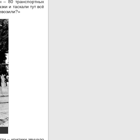
н – 80 транспортных
зки и таскали тут всё
ревозили?»
ти – критики звучало