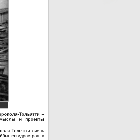
врополя-Тольятти –
замыслы и проекты
поля-Тольятти очень
уйбышевгидростроя в