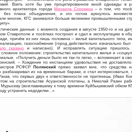
овий. Взять хотя бы уже процитированное мной однажды в ра
авного архитектора города
Михаила Сорокина
– о том, что посё
о, без плана объединения, и это потом аукнулось множес
дали многие, КГС занимался больше великими промышленными стр
ципу».
тические данные: с момента создания в августе 1950-го и на дат
ом Ставрополе и посёлках построил и сдал в эксплуатацию в об
щади, причём из них лишь половина – жильё капитального типа,
анализацию, газоснабжение (город действительно изначально был
ало сказано
и написано). И исправлять ситуацию пришлось р
 сложное положение: строительство капитального жилья и «соцкул
емалые. «Получить деньги было не так-то легко, – вспоминает в св
ренский. – Хождение по инстанциям удовольствия не доставляло
инистров РСФСР
Полянский
прямо заявил мне, что средства н
о разбазаривал их на временные бараки, и стал интересоваться, 
Узнав, что первых двух к ответственности не притянешь (Иван Ко
том на строительстве Асуанской плотины, а Николай Разин рабо
 Мурысеву (возглавившему к тому времени Куйбышевский обком К
оду устранить недоделки...»