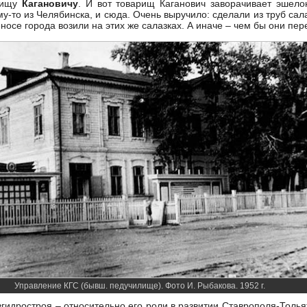
арищу
Кагановичу
. И вот товарищ Каганович заворачивает эшело
у-то из Челябинска, и сюда. Очень выручило: сделали из труб сала
носе города возили на этих же салазках. А иначе – чем бы они пе
Управление КГС (бывш. педучилище). Фото И. Рыбакова. 1952 г.
идростроя – относительно его роли в развитии Ставрополя-Тольят