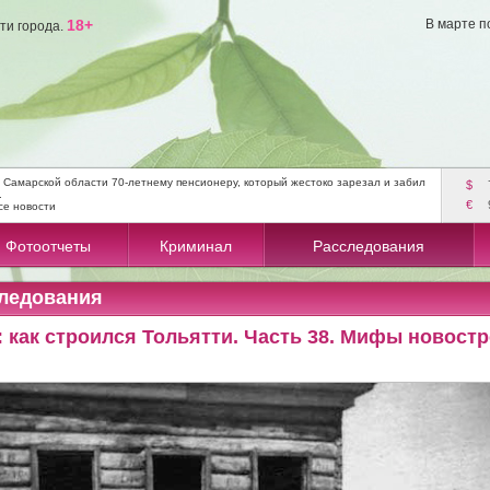
18+
В марте п
ти города.
 Самарской области 70-летнему пенсионеру, который жестоко зарезал и забил
$
.
€
се новости
Фотоотчеты
Криминал
Расследования
ледования
 как строился Тольятти. Часть 38. Мифы новост