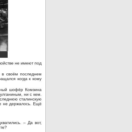
войстве не имеют под
л в своём последнем
ращался когда к кому
чный шофёр Комзина
Булганиным, ни с кем.
последнюю сталинскую
те не держалось. Ещё
хватились. – Да вот,
ите?