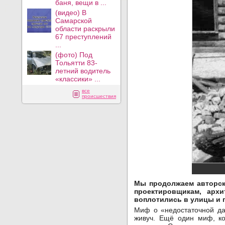
баня, вещи в ...
(видео) В
Самарской
области раскрыли
67 преступлений
...
(фото) Под
Тольятти 83-
летний водитель
«классики» ...
все
происшествия
Мы продолжаем авторс
проектировщикам, арх
воплотились в улицы и 
Миф о «недостаточной да
живуч. Ещё один миф, ко