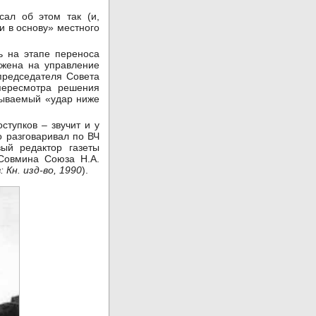
ал об этом так (и,
и в основу» местного
ь на этапе переноса
ожена на управление
 председателя Совета
пересмотра решения
азываемый «удар ниже
ступков – звучит и у
о разговаривал по ВЧ
вый редактор газеты
 Совмина Союза Н.А.
 Кн. изд-во, 1990
).