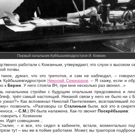
Первый начальник Куйбышевгидростроя И. Комзин
ственно работали с Комзиным, утверждают, что слухи о высоком с
кой почвы.
 такое, думал, что это трепотня, и сам не наблюдал, – говори
ик Куйбышевгидростроя
Николай Семизоров
. – Я скажу, если и об
но к
Берии
. У него стояла ВЧ, при мне несколько раз звонил...»
зь начальника стройки с будущим опальным предсовмина и ли
 блеф, трёп самый настоящий. Никакой связи у него не было ни с 
не узнал?» Как вспоминал Николай Пантелеевич, возглавлявший 
ому» позвонить. «Разговоры со
Сталиным
были, всё это в секре
реноса. –
С.М.
) ВЧ была налажена. Как-то звонит
Поскрёбышев
:
 говорить с Хозяином.
ин. Идёт совещание...
Сталин, – и все, кто сидел в кабинете, встали, моментально под
рязи тут – мы же в пойме работаем. Может, вы тракторов подброс