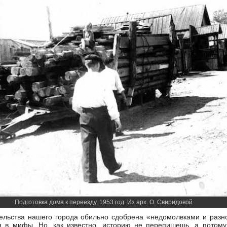
Подготовка дома к переезду. 1953 год. Из арх. О. Свиридовой
тельства нашего города обильно сдобрена «недомолвками и разн
я в мифы. Но, как известно, историю не перепишешь, а потому