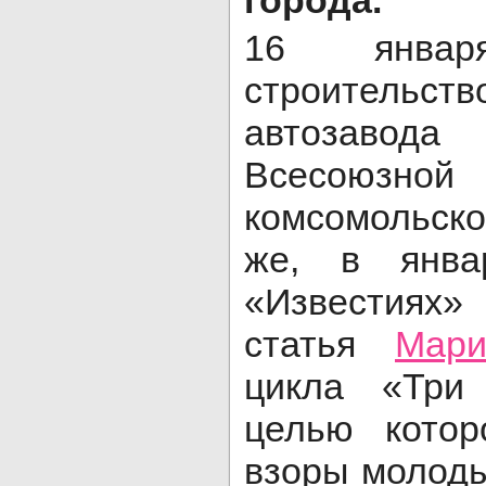
16 янва
строитель
автозавода
Всесоюз
комсомольск
же, в янва
«Известиях»
статья
Мари
цикла «Три
целью котор
взоры молод