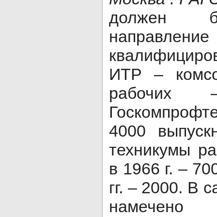
должен б
направление 
квалифициро
ИТР – комсо
рабочих 
Госкомпрофт
4000 выпуск
техникумы р
в 1966 г. – 70
гг. – 2000. В
намечено 