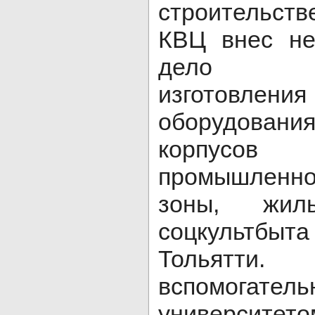
строительств
КВЦ внес не
дело св
изготовлени
оборудова
корпусов 
промышленно
зоны, жил
соцкультбыта
Тольят
вспомогате
университет