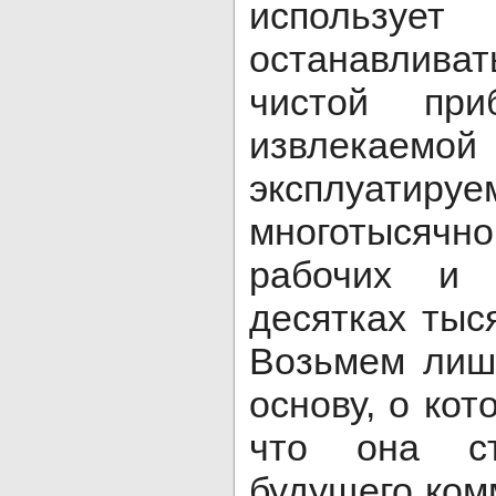
использует
останавлива
чистой при
извлека
эксплуати
многотысяч
рабочих и
десятках тыс
Возьмем лиш
основу, о кот
что она с
будущего ком