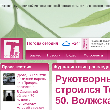
ТЛТгород.ру - городской информационный портал Тольятти. Все новости гор
(видео) В Толь
Погода сегодня
+24°
переведены в р
все новости
Бизнес
Новости
Видео
Фотоотчеты
Журналистские расследо
Происшествия
(фото) В Тольятти
Рукотворны
20-летний парень
на «Приоре»
строился Т
врезался в ...
В Самарской
области 70-
50. Волжск
летнему
пенсионеру,
который зарезал