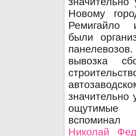
значительно
Новому горо
Ремигайло 
были органи
панелевоз
вывозка с
строител
автозаводс
значительно 
ощутимые р
вспоминал
Николай Фед