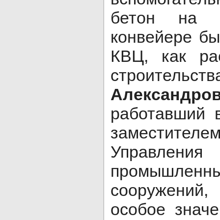
бетон на 
конвейере бы
КВЦ, как ра
строите
Алексан
работавший 
заместите
Управления 
промышле
сооружени
особое знач