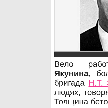
Вело раб
Якунина
, бо
бригада
Н.Т.
людях, говор
Толщина бето