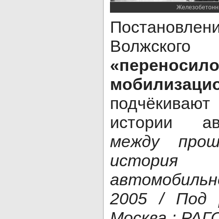
Железобетонн
Постановлен
Волжског
«перенос
мобилизац
подчёкиваю
истории авт
между про
история
автомобильн
2005 / Под 
Москва : РАГ