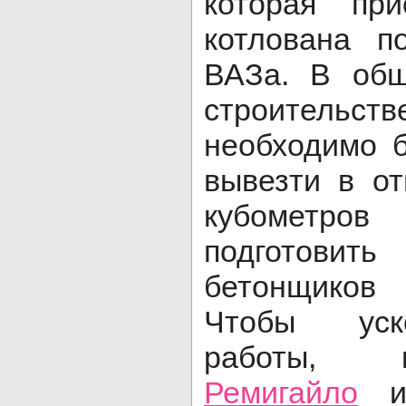
которая пр
котлована п
ВАЗа. В общ
строитель
необходимо 
вывезти в о
кубометро
подготовить
бетонщиков
Чтобы уск
работы,
Ремигайло