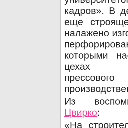
кадров». В д
еще строяще
налажено изг
перфориро
которыми на
цехах мет
прессов
производстве
Из воспо
Цвирко
:
«На строите