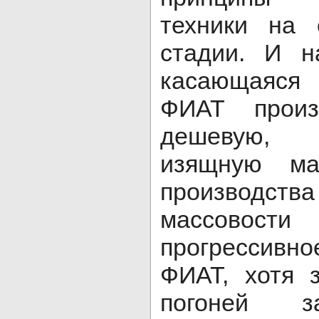
техники на 
стадии. И н
касающаяся 
ФИАТ произ
дешевую, 
изящную маш
производс
массовос
прогрессивно
ФИАТ, хотя 
погоней з