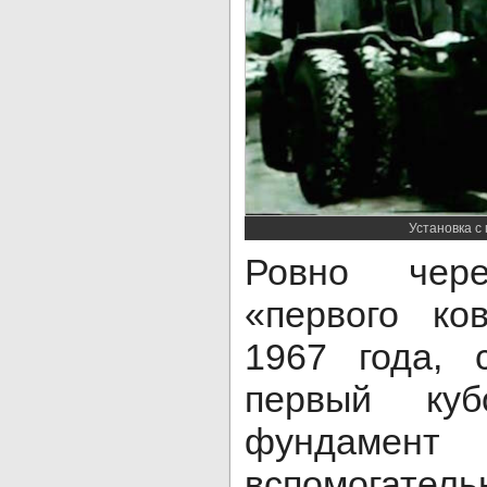
Установка с
Ровно чер
«первого ко
1967 года, 
первый ку
фундаме
вспомогател