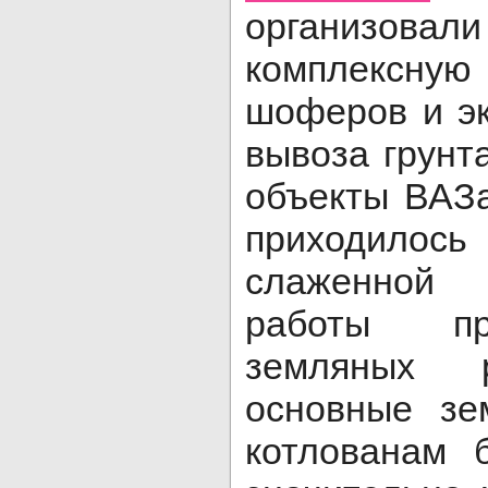
организ
комплексн
шоферов и э
вывоза грунт
объекты ВАЗа
приходило
слаженной
работы пр
земляных 
основные зе
котлованам 