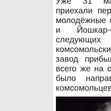
Уже 31 ма
приехали пе
молодёжные 
и Йошкар
следующи
комсомольс
завод прибы
всего же на 
было напра
комсомольце