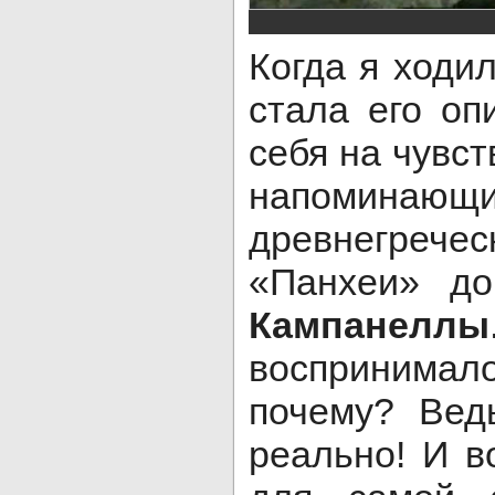
Когда я ходи
стала его оп
себя на чувст
напоминаю
древнегре
«Панхеи» до
Кампанеллы
воспринимало
почему? Вед
реально! И в