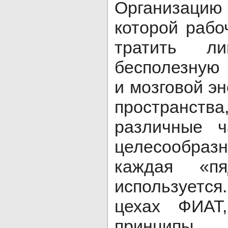
Организац
которой рабо
тратить л
бесполезную 
и мозговой э
пространст
различные ч
целесообра
каждая «пя
используетс
цехах ФИАТ
принципы 