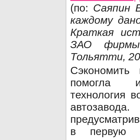
(по:
Саяпин В
каждому дан
Краткая ист
ЗАО фирмы
Тольятти, 2
Сэкономить 
помогла и
технология в
автоза
предусматри
в первую о