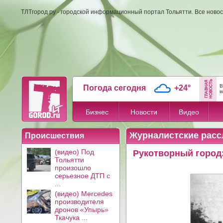
ТЛТгород.ру - городской информационный портал Тольятти. Все новос
В
Погода сегодня
+24°
в
Бизнес
Новости
Видео
Журналистские расс
Происшествия
(видео) Под
Рукотворный город:
Тольятти
произошло
серьезное ДТП с
...
(видео) Mercedes
производителя
дронов «Упырь»
Ткачука ...