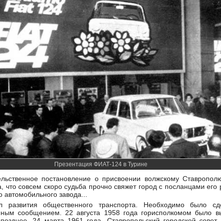
Презентация ФИАТ-124 в Турине
ельственное постановление о присвоении волжскому Ставропол
а, что совсем скоро судьба прочно свяжет город с посланцами ег
о автомобильного завода...
л развития общественного транспорта. Необходимо было с
ным сообщением. 22 августа 1958 года горисполкомом было в
позднее, 24 марта 1961 года, Ставропольский городской совет 