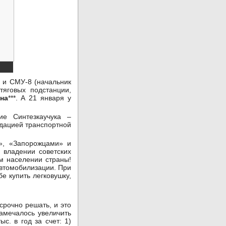
) и СМУ-8 (начальник
тяговых подстанции,
на
***. А 21 января у
е Синтезкаучука –
идацией транспортной
», «Запорожцами» и
 владении советских
м населении страны!
автомобилизации. При
е купить легковушку,
срочно решать, и это
намечалось увеличить
с. в год за счет: 1)