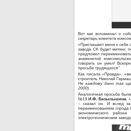
Вот как вспоминал о соб
секретарь комитета комсо
«Приглашает меня к себе 
завода СК будет митинг, 
предложил переименовать 
знаменитой комсомольск
говорить он умел! Вскор
просьбе трудящихся".
Как писала «Правда», «в
строитель Николай Гармаш
Не каждому дано так ще
2000
).
Аналогичная просьба была 
№19
И.Ф. Базылышина
. 
– сказал он. И вслед з
переименованием города С
экономического района
электротехническим заводо