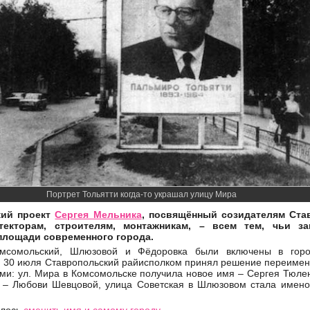
Портрет Тольятти когда-то украшал улицу Мира
кий проект
Сергея Мельника
, посвящённый созидателям Ста
итекторам, строителям, монтажникам, – всем тем, чьи 
площади современного города.
мсомольский, Шлюзовой и Фёдоровка были включены в горо
им 30 июля Ставропольский райисполком принял решение переимен
и: ул. Мира в Комсомольске получила новое имя – Сергея Тюлен
 – Любови Шевцовой, улица Советская в Шлюзовом стала имено