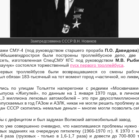
Зампредсовмина СССР В.Н. Новиков
дами СМУ-4 (под руководством старшего прораба
П.О. Давидова
Куйбышевгидростроя были построены троллейбусное депо, две 
 сеть, изготовленная СпецСМУ КГС под руководством
М.В. Рыби
каучук» состоялся торжественный
пуск первого троллейбуса
.
ервых троллейбусов были возвращавшиеся со смены рабочи
ыл обязан 183-тысячный на тот момент город «частичной, но ликв
лись по улицам Тольятти наперегонки с редкими «Москвичами
ыпуска «Жигулей», по данным на 1 января 1970 года, в личном
1,3 миллиона легковых автомобилей – это при двухсотмиллионно
ыпускаемых в год ГАЗом и АЗЛК, никак не могли решить проблему 
дан СССР скопились немалые деньги – многие могли позволить себ
ьбы с дефицитом и был задуман Волжский автомобильный завод.
тало уже совершенно очевидно, что накопившиеся проблемы нужно 
ых заданиях на очередную пятилетку (1966-1970 гг.). К 1970 г. 
 раза (грузовых - только в 1,6-1,7 раза) и довести до 700-800 ты