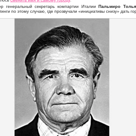
шлось
сменить имя и самому городу
.
мер генеральный секретарь компартии Италии
Пальмиро Толья
инги по этому случаю, где прозвучали «инициативы снизу» дать го