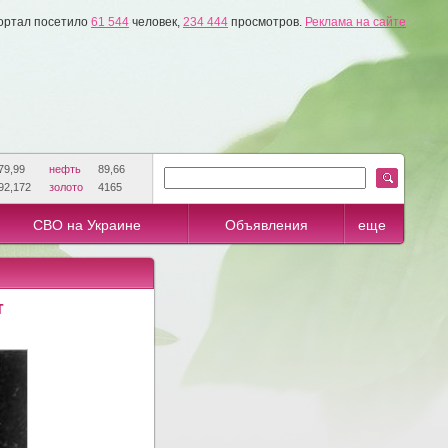
ортал посетило
61 544
человек,
234 444
просмотров.
Реклама на сайте
79,99
нефть
89,66
92,172
золото
4165
СВО на Украине
Объявления
еще
т