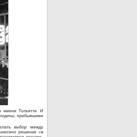
ю имени Тольятти. И
о родины, прибывшими
делать выбор между
ынесено решение «в
рассмотрел технико-