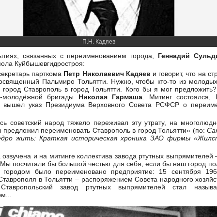
П.Н. Кадяев
ытиях, связанных с переименованием города,
Геннадий Сульд
мола Куйбышевгидростроя:
секретарь парткома
Петр Николаевич Кадяев
и говорит, что на 
посвященный Пальмиро Тольятти. Нужно, чтобы кто-то из молоды
город Ставрополь в город Тольятти. Кого бы я мог предложить?
о-молодёжной бригады
Николая Гармаша
. Митинг состоялся,
е вышел указ Президиума Верховного Совета РСФСР о переиме
есь советский народ тяжело переживал эту утрату, на многолюд
 предложил переименовать Ставрополь в город Тольятти» (по:
Са
дро жить: Краткая историческая хроника ЗАО фирмы «Жилс
озвучена и на митинге коллектива завода ртутных выпрямителей –
«Мы посчитали бы большой честью для себя, если бы наш город по
а городом было переименовано предприятие: 15 сентября 196
таврополя в Тольятти – распоряжением Совета народного хозяйс
 Ставропольский завод ртутных выпрямителей стал называ
м...