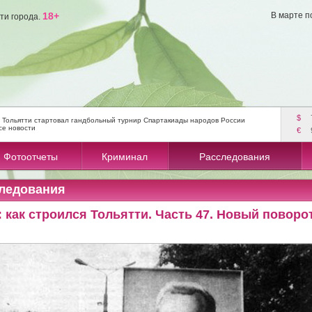
18+
В марте п
ти города.
$
 Тольятти стартовал гандбольный турнир Спартакиады народов России
се новости
€
Фотоотчеты
Криминал
Расследования
ледования
 как строился Тольятти. Часть 47. Новый поворо