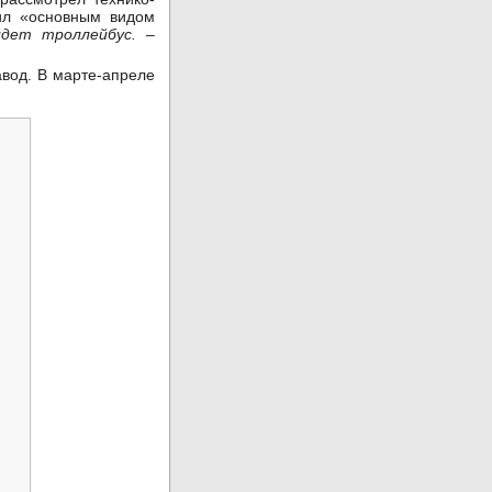
шил «основным видом
идет троллейбус. –
авод. В марте-апреле