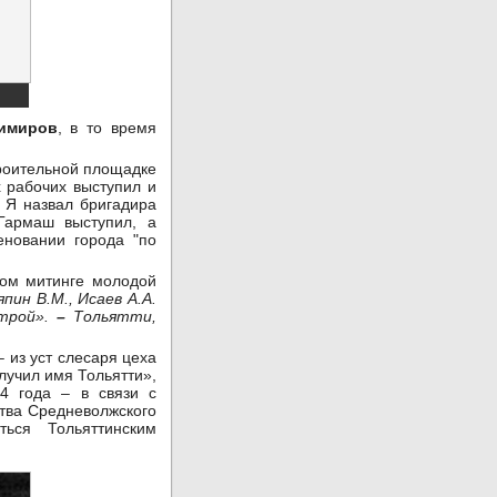
имиров
, в то время
строительной площадке
х рабочих выступил и
 Я назвал бригадира
 Гармаш выступил, а
новании города "по
ном митинге молодой
япин В.М., Исаев А.А.
трой».
–
Тольятти,
 из уст слесаря цеха
лучил имя Тольятти»,
4 года – в связи с
тва Средневолжского
ться Тольяттинским