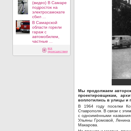
(видео) В Самаре
подросток на
электросамокате
сбил ...
В Самарской
области горели
гараж с
автомобилем,
частные ...
все
происшествия
Мы продолжаем авторс
проектировщикам, арх
воплотились в улицы и 
В 1964 году поселки Ко
Ставрополя. В связи с эт
с одноимёнными названиям
Ульяны Громовой, Ленина
Макарова.