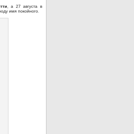
тти
, а 27 августа в
роду имя покойного.