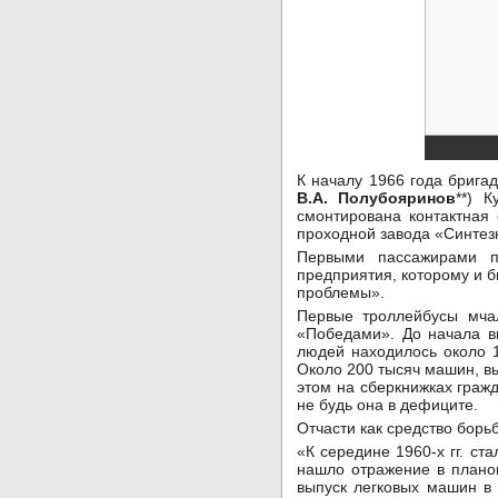
К началу 1966 года брига
В.А. Полубояринов
**) 
смонтирована контактная
проходной завода «Синтез
Первыми пассажирами п
предприятия, которому и б
проблемы».
Первые троллейбусы мча
«Победами». До начала в
людей находилось около 
Около 200 тысяч машин, в
этом на сберкнижках граж
не будь она в дефиците.
Отчасти как средство бор
«К середине 1960-х гг. с
нашло отражение в планов
выпуск легковых машин в 4