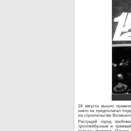
28 августа вышло правит
никто не предполагал тогд
на строительство Волжског
Растущий город требова
троллейбусным и трамвай
пользу» трамвая. Однако 