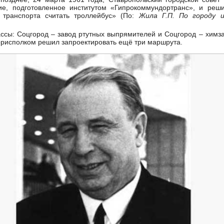
ие, подготовленное институтом «Гипрокоммундортранс», и ре
о транспорта считать троллейбус» (По:
Жила Г.П. По городу 
ассы: Соцгород – завод ртутных выпрямителей и Соцгород – химз
горисполком решил запроектировать ещё три маршрута.