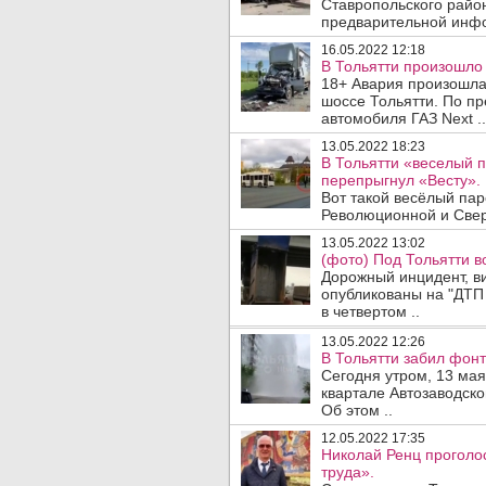
Ставропольского район
предварительной инфо
16.05.2022 12:18
В Тольятти произошло 
18+ Авария произошла
шоссе Тольятти. По п
автомобиля ГАЗ Next ..
13.05.2022 18:23
В Тольятти «веселый п
перепрыгнул «Весту».
Вот такой весёлый пар
Революционной и Свердл
13.05.2022 13:02
(фото) Под Тольятти в
Дорожный инцидент, в
опубликованы на "ДТП 
в четвертом ..
13.05.2022 12:26
В Тольятти забил фонт
Сегодня утром, 13 мая,
квартале Автозаводско
Об этом ..
12.05.2022 17:35
Николай Ренц проголо
труда».