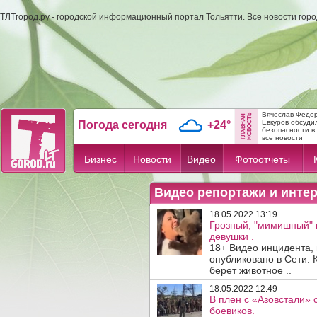
ТЛТгород.ру - городской информационный портал Тольятти. Все новости гор
Вячеслав Федо
Евкуров обсуди
Погода сегодня
+24°
безопасности в .
все новости
Бизнес
Новости
Видео
Фотоотчеты
Видео репортажи и инте
18.05.2022 13:19
Грозный, "мимишный" 
девушки .
18+ Видео инцидента,
опубликовано в Сети. 
берет животное ..
18.05.2022 12:49
В плен с «Азовстали» 
боевиков.