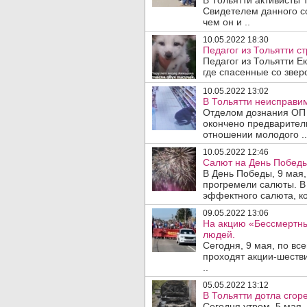
В Тольятти активисты 
Свидетелем данного со
чем он и ..
10.05.2022 18:30
Педагог из Тольятти с
Педагог из Тольятти Е
где спасенные со зве
10.05.2022 13:02
В Тольятти неисправи
Отделом дознания ОП 
окончено предварител
отношении молодого ..
10.05.2022 12:46
Салют на День Победы
В День Победы, 9 мая,
прогремели салюты. В
эффектного салюта, ко
09.05.2022 13:06
На акцию «Бессмертны
людей.
Сегодня, 9 мая, по вс
проходят акции-шеств
..
05.05.2022 13:12
В Тольятти дотла сгоре
Сегодня утром, 5 мая,