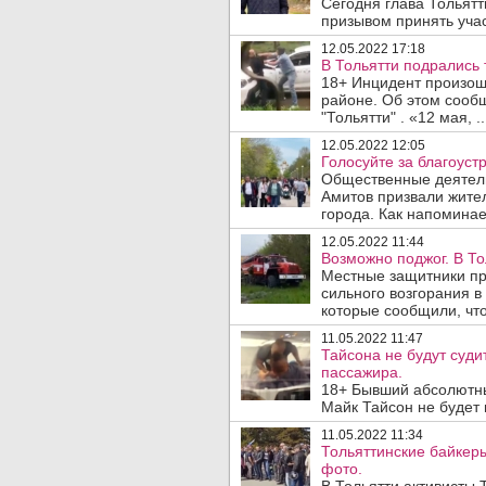
Сегодня глава Тольятт
призывом принять учас
12.05.2022 17:18
В Тольятти подрались 
18+ Инцидент произош
районе. Об этом сооб
"Тольятти" . «12 мая, ..
12.05.2022 12:05
Голосуйте за благоустр
Общественные деятели
Амитов призвали жител
города. Как напоминает
12.05.2022 11:44
Возможно поджог. В То
Местные защитники пр
сильного возгорания в
которые сообщили, что,
11.05.2022 11:47
Тайсона не будут суди
пассажира.
18+ Бывший абсолютны
Майк Тайсон не будет 
11.05.2022 11:34
Тольяттинские байкеры
фото.