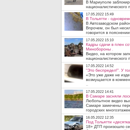
В Мариуполе заблокир
националистического п
17.05.2022 15:49
В Тольятти - одноврем
В Автозаводском район
Впрочем, он был неси
говорится в пояснении 
17.05.2022 15:10
Кадры сдачи в плен со
Минобороны .
Видео, на котором зап
националистического п
17.05.2022 14:52
"Это беспредел!". У то
«Это уже даже не изде
возмущается в коммен
..
17.05.2022 14:41
В Самаре засняли лос
Любопытное видео выл
Самаре замечены пер
городских многоэтажек.
16.05.2022 12:35
Под Тольятти «десятка
18+ ДТП произошло сег