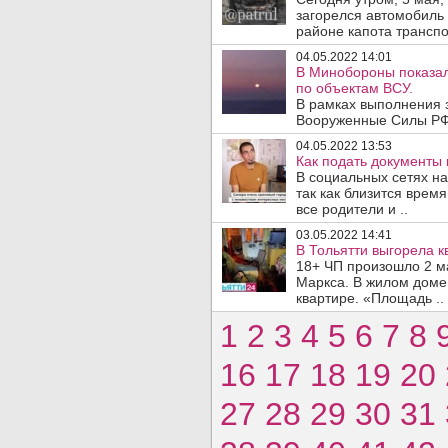
загорелся автомобиль 
районе капота транспор
04.05.2022 14:01
В Минобороны показал
по объектам ВСУ.
В рамках выполнения 
Вооруженные Силы РФ 
04.05.2022 13:53
Как подать документы 
В социальных сетях на
так как близится врем
все родители и ..
03.05.2022 14:41
В Тольятти выгорела к
18+ ЧП произошло 2 м
Маркса. В жилом доме
квартире. «Площадь ..
1
2
3
4
5
6
7
8
16
17
18
19
20
27
28
29
30
31