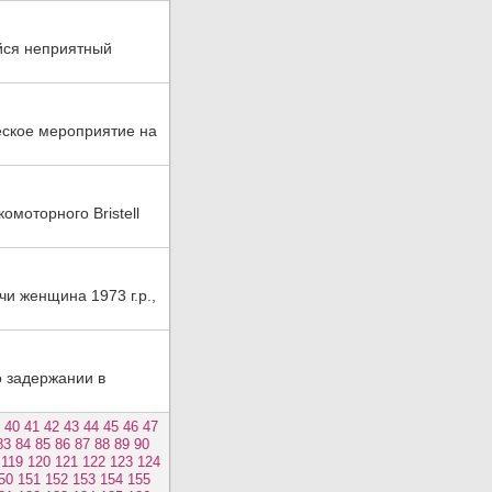
ийся неприятный
ское мероприятие на
омоторного Bristell
и женщина 1973 г.р.,
о задержании в
40
41
42
43
44
45
46
47
83
84
85
86
87
88
89
90
119
120
121
122
123
124
50
151
152
153
154
155