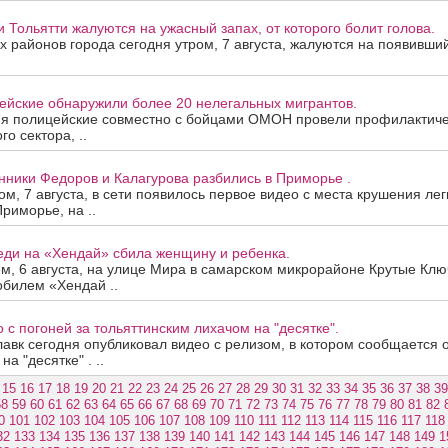
 Тольятти жалуются на ужасный запах, от которого болит голова.
х районов города сегодня утром, 7 августа, жалуются на появивш
ейские обнаружили более 20 нелегальных мигрантов.
мя полицейские совместно с бойцами ОМОН провели профилактиче
о сектора, ..
ники Федоров и Калагурова разбились в Приморье .
м, 7 августа, в сети появилось первое видео с места крушения легк
риморье, на ..
еди на «Хендай» сбила женщину и ребенка.
м, 6 августа, на улице Мира в самарском микрорайоне Крутые Ключ
обилем «Хендай ..
 с погоней за тольяттинским лихачом на "десятке".
авк сегодня опубликовал видео с релизом, в котором сообщается 
на "десятке" . ..
15
16
17
18
19
20
21
22
23
24
25
26
27
28
29
30
31
32
33
34
35
36
37
38
39
58
59
60
61
62
63
64
65
66
67
68
69
70
71
72
73
74
75
76
77
78
79
80
81
82
0
101
102
103
104
105
106
107
108
109
110
111
112
113
114
115
116
117
118
32
133
134
135
136
137
138
139
140
141
142
143
144
145
146
147
148
149
1