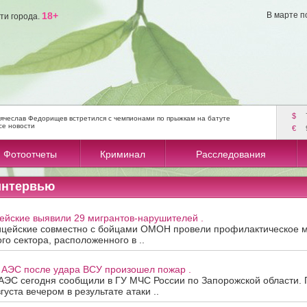
18+
В марте п
ти города.
$
ячеслав Федорищев встретился с чемпионами по прыжкам на батуте
се новости
€
Фотоотчеты
Криминал
Расследования
интервью
ейские выявили 29 мигрантов-нарушителей .
ицейские совместно с бойцами ОМОН провели профилактическое 
го сектора, расположенного в ..
 АЭС после удара ВСУ произошел пожар .
ЗАЭС сегодня сообщили в ГУ МЧС России по Запорожской области.
густа вечером в результате атаки ..