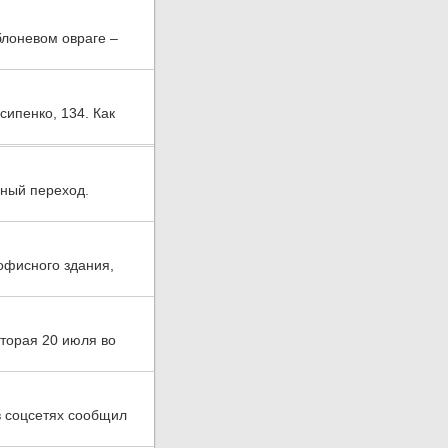
блоневом овраге –
сипенко, 134. Как
дный переход.
офисного здания,
оторая 20 июля во
в соцсетях сообщил