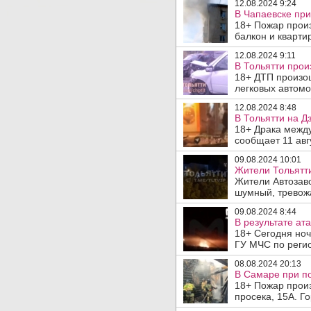
12.08.2024 9:24
В Чапаевске при
18+ Пожар произ
балкон и квартир
12.08.2024 9:11
В Тольятти прои
18+ ДТП произош
легковых автомо
12.08.2024 8:48
В Тольятти на Д
18+ Драка между
сообщает 11 авг
09.08.2024 10:01
Жители Тольятт
Жители Автозаво
шумный, тревожа
09.08.2024 8:44
В результате ат
18+ Сегодня ноч
ГУ МЧС по регион
08.08.2024 20:13
В Самаре при п
18+ Пожар произ
просека, 15А. Г