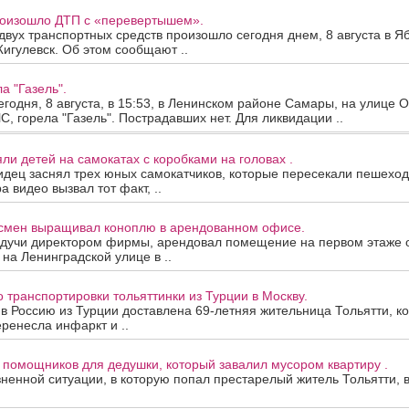
роизошло ДТП с «перевертышем».
двух транспортных средств произошло сегодня днем, 8 августа в Я
игулевск. Об этом сообщают ..
а "Газель".
годня, 8 августа, в 15:53, в Ленинском районе Самары, на улице О
, горела "Газель". Пострадавших нет. Для ликвидации ..
яли детей на самокатах с коробками на головах .
идец заснял трех юных самокатчиков, которые пересекали пешехо
 видео вызвал тот факт, ..
смен выращивал коноплю в арендованном офисе.
удучи директором фирмы, арендовал помещение на первом этаже 
на Ленинградской улице в ..
 транспортировки тольяттинки из Турции в Москву.
 в Россию из Турции доставлена 69-летняя жительница Тольятти, к
ренесла инфаркт и ..
 помощников для дедушки, который завалил мусором квартиру .
ненной ситуации, в которую попал престарелый житель Тольятти, 