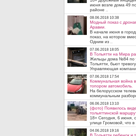
18+ Дорожный инциден
июня возле дома 49 п
районе ..
08.06.2018 10:38
Модный показ с дрона
Аравии.
В начале июня в горо
показ, на котором вме
Одним из ..
07.06.2018 18:05
В Тольятти на Мира ра
Жильцы дома №84 по у
Тольятти, бьют тревогу
Управляющая компания
07.06.2018 17:54
Коммунальная война в
топором автомобиль.
На белорусском телев
коммунальным разборка
06.06.2018 13:10
(фото) Появилось вид
тольяттинской маршру
18+ Сегодня, 6 июня, 
улице Громовой, что в
04.06.2018 19:16
В Тольятти ребенок и 