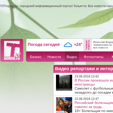
ТЛТгород.ру - городской информационный портал Тольятти. Все новости гор
Вячеслав Федор
Погода сегодня
+24°
чемпионами по 
все новости
Бизнес
Новости
Видео
Фотоотчеты
Видео репортажи и инте
23.06.2018 13:42
В России произошло е
иностранцы .
Самолет с футбольны
незадолго до посадки в
22.06.2018 12:47
Российский болельщик
схватил за грудь .
18+ Болельщик по име