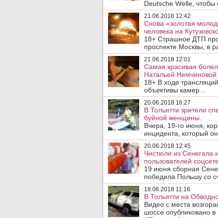
Deutsche Welle, чтобы
21.06.2018 12:42
Снова «золотая молод
человека на Кутузовск
18+ Страшное ДТП про
проспекте Москвы, в 
21.06.2018 12:01
Самая красивая болел
Натальей Немчиновой (D
18+ В ходе трансляци
объективы камер ..
20.06.2018 16:27
В Тольятти зрители сп
буйной женщины.
Вчера, 19-го июня, ко
инцидента, который он 
20.06.2018 12:45
Чистюли из Сенегала 
пользователей соцсете
19 июня сборная Сене
победила Польшу со сч
18.06.2018 11:16
В Тольятти на Обводн
Видео с места возгор
шоссе опубликовано в 