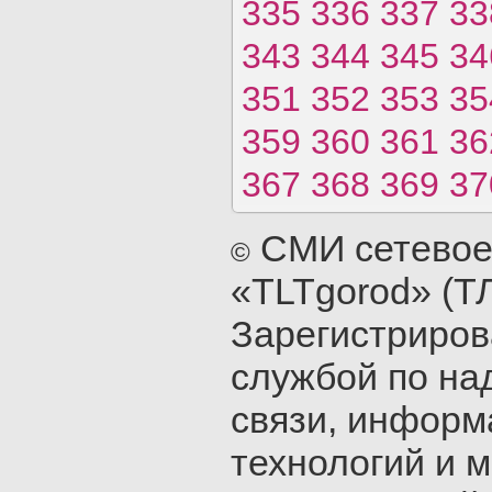
335
336
337
33
343
344
345
34
351
352
353
35
359
360
361
36
367
368
369
37
СМИ сетевое
©
«TLTgorod» (Т
Зарегистриро
службой по на
связи, инфор
технологий и 