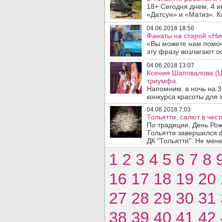
18+ Сегодня днем, 4 
«Датсун» и «Матиз». К
04.06.2018 18:56
Фанаты на старой «Ни
«Вы можете нам помоч
эту фразу возлагают о
04.06.2018 13:07
Ксения Шаповалова (Ц
триумфа.
Напомним, в ночь на 
конкурса красоты для 
04.06.2018 7:03
Тольятти, салют в чест
По традиции, День Ро
Тольятти завершился 
ДК "Тольятти". Не мен
1
2
3
4
5
6
7
8
16
17
18
19
20
27
28
29
30
31
38
39
40
41
42