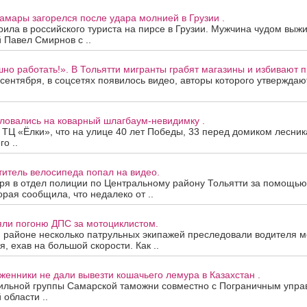
Самары загорелся после удара молнией в Грузии .
ила в российского туриста на пирсе в Грузии. Мужчина чудом вы
 Павел Смирнов с ..
но работать!». В Тольятти мигранты грабят магазины и избивают 
 сентября, в соцсетях появилось видео, авторы которого утвержда
ловались на коварный шлагбаум-невидимку .
 ТЦ «Ёлки», что на улице 40 лет Победы, 33 перед домиком лесник
о ..
титель велосипеда попал на видео.
бря в отдел полиции по Центральному району Тольятти за помощью
орая сообщила, что недалеко от ..
яли погоню ДПС за мотоциклистом.
 районе несколько патрульных экипажей преследовали водителя м
, ехав на большой скорости. Как ..
енники не дали вывезти кошачьего лемура в Казахстан .
ильной группы Самарской таможни совместно с Пограничным упр
 области ..