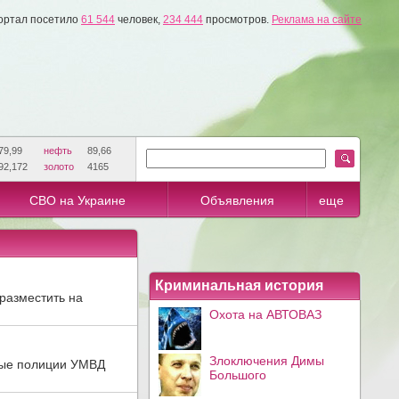
ортал посетило
61 544
человек,
234 444
просмотров.
Реклама на сайте
79,99
нефть
89,66
92,172
золото
4165
СВО на Украине
Объявления
еще
Криминальная история
разместить на
Охота на АВТОВАЗ
Злоключения Димы
ные полиции УМВД
Большого