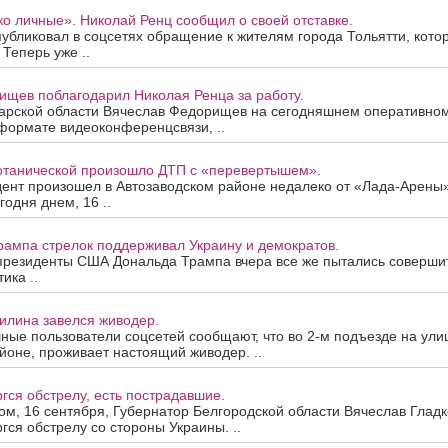
о личные». Николай Ренц сообщил о своей отставке.
убликовал в соцсетях обращение к жителям города Тольятти, кото
 Теперь уже ..
ищев поблагодарил Николая Ренца за работу.
арской области Вячеслав Федорищев на сегодняшнем оперативно
формате видеоконференцсвязи, ..
Ботанической произошло ДТП с «перевертышем».
ент произошел в Автозаводском районе недалеко от «Лада-Арены»
годня днем, 16 ..
рампа стрелок поддерживал Украину и демократов.
 президенты США Дональда Трампа вчера все же пытались совершит
ика ..
илина завелся живодер.
ые пользователи соцсетей сообщают, что во 2-м подъезде на улиц
оне, проживает настоящий живодер. ..
гся обстрелу, есть пострадавшие.
ом, 16 сентября, Губернатор Белгородской области Вячеслав Гладк
гся обстрелу со стороны Украины. ..