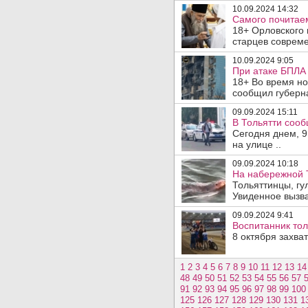
10.09.2024 14:32
Самого почитаем
18+ Орловского
старцев совреме
10.09.2024 9:05
При атаке БПЛА 
18+ Во время но
сообщил губерна
09.09.2024 15:11
В Тольятти сооб
Сегодня днем, 9
на улице ..
09.09.2024 10:18
На набережной Т
Тольяттинцы, гу
Увиденное вызва
09.09.2024 9:41
Воспитанник тол
8 октября захва
1
2
3
4
5
6
7
8
9
10
11
12
13
14
48
49
50
51
52
53
54
55
56
57
91
92
93
94
95
96
97
98
99
100
125
126
127
128
129
130
131
1