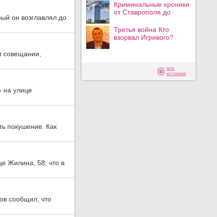
Криминальные хроники
от Ставрополя до
рый он возглавлял до
Третья война Кто
взорвал Игривого?
м совещании,
все
истории
 на улице
ь покушение. Как
е Жилина, 58, что в
ов сообщил, что