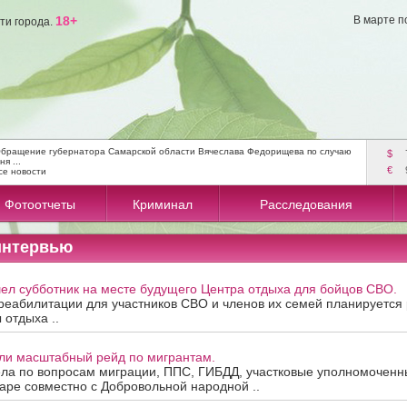
18+
В марте п
ти города.
бращение губернатора Самарской области Вячеслава Федорищева по случаю
$
ня ...
€
се новости
Фотоотчеты
Криминал
Расследования
интервью
ел субботник на месте будущего Центра отдыха для бойцов СВО.
реабилитации для участников СВО и членов их семей планируется 
 отдыха ..
ли масштабный рейд по мигрантам.
ела по вопросам миграции, ППС, ГИБДД, участковые уполномочен
маре совместно с Добровольной народной ..