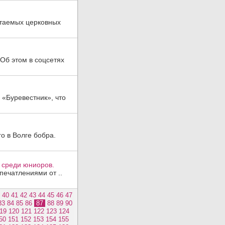
итаемых церковных
Об этом в соцсетях
 «Буревестник», что
о в Волге бобра.
 среди юниоров.
печатлениями от ..
40
41
42
43
44
45
46
47
83
84
85
86
87
88
89
90
19
120
121
122
123
124
50
151
152
153
154
155