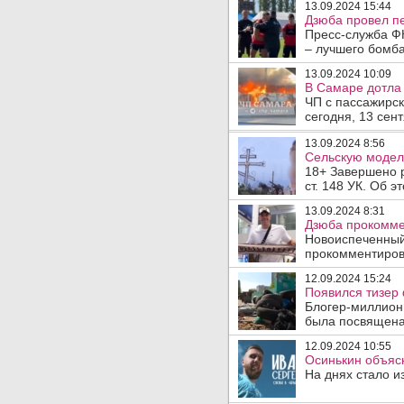
13.09.2024 15:44
Дзюба провел пе
Пресс-служба ФК
– лучшего бомба
13.09.2024 10:09
В Самаре дотла 
ЧП с пассажирск
сегодня, 13 сен
13.09.2024 8:56
Сельскую модель
18+ Завершено р
ст. 148 УК. Об эт
13.09.2024 8:31
Дзюба прокомме
Новоиспеченный
прокомментирова
12.09.2024 15:24
Появился тизер 
Блогер-миллион
была посвящена 
12.09.2024 10:55
Осинькин объясн
На днях стало и