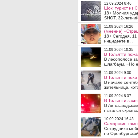
12.09.2024 8:46
Шок: турист из 
18+ Молния удар
SHOT, 32-летний
11.09.2024 16:26
(мнение) «Страш
18+ Сегодня, 11
инциденте в ..
11.09.2024 10:35
В Тольятти пожа
В лесополосе за
шлагбаум. «Но ег
11.09.2024 9:30
В Тольятти похи
В начале сентя
жительница, кот
11.09.2024 8:37
В Тольятти засн
В Автозаводском
пытался скрыться
10.09.2024 16:43
Самарские тамож
Сотрудники моб
по Оренбургской