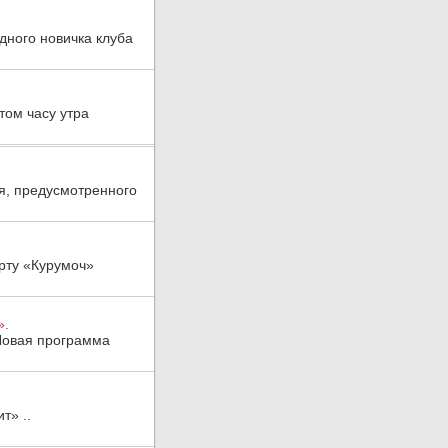
дного новичка клуба
том часу утра
я, предусмотренного
рту «Курумоч»
».
Новая программа
т» ..