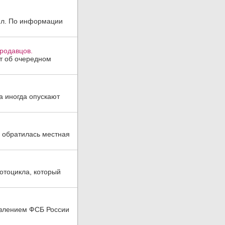
жил. По информации
продавцов.
ют об очередном
а иногда опускают
 обратилась местная
отоцикла, который
авлением ФСБ России