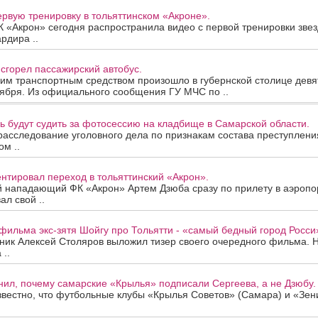
рвую тренировку в тольяттинском «Акроне».
 «Акрон» сегодня распространила видео с первой тренировки звез
рдира ..
сгорел пассажирский автобус.
им транспортным средством произошло в губернской столице девя
тября. Из официального сообщения ГУ МЧС по ..
 будут судить за фотосессию на кладбище в Самарской области.
асследование уголовного дела по признакам состава преступлени
ом ..
нтировал переход в тольяттинский «Акрон».
 нападающий ФК «Акрон» Артем Дзюба сразу по прилету в аэропо
л свой ..
фильма экс-зятя Шойгу про Тольятти - «самый бедный город Росси
ник Алексей Столяров выложил тизер своего очередного фильма. 
..
ил, почему самарские «Крылья» подписали Сергеева, а не Дзюбу.
звестно, что футбольные клубы «Крылья Советов» (Самара) и «Зени