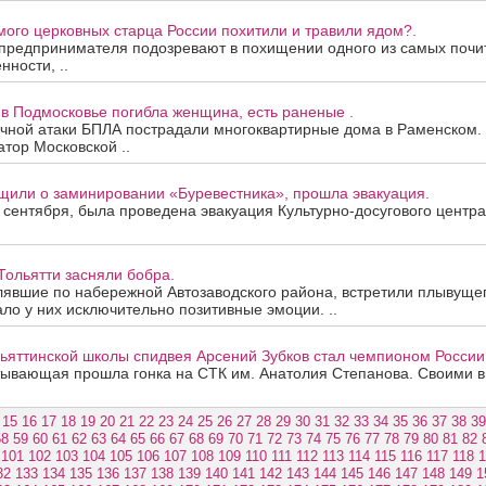
ого церковных старца России похитили и травили ядом?.
 предпринимателя подозревают в похищении одного из самых поч
нности, ..
в Подмосковье погибла женщина, есть раненые .
чной атаки БПЛА пострадали многоквартирные дома в Раменском. 
тор Московской ..
щили о заминировании «Буревестника», прошла эвакуация.
 сентября, была проведена эвакуация Культурно-досугового центра
ольятти засняли бобра.
лявшие по набережной Автозаводского района, встретили плывущег
ло у них исключительно позитивные эмоции. ..
ьяттинской школы спидвея Арсений Зубков стал чемпионом России
тывающая прошла гонка на СТК им. Анатолия Степанова. Своими в
15
16
17
18
19
20
21
22
23
24
25
26
27
28
29
30
31
32
33
34
35
36
37
38
39
58
59
60
61
62
63
64
65
66
67
68
69
70
71
72
73
74
75
76
77
78
79
80
81
82
101
102
103
104
105
106
107
108
109
110
111
112
113
114
115
116
117
118
1
32
133
134
135
136
137
138
139
140
141
142
143
144
145
146
147
148
149
1