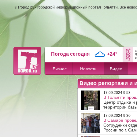
ТЛТгород.ру - городской информационный портал Тольятти. Все новос
О
Погода сегодня
+24°
Д
в
Бизнес
Новости
Видео
Видео репортажи и 
17.09.2024 9:53
В Тольятти прош
Центр отдыха и 
территории базы
17.09.2024 9:30
В Самаре прове
Сотрудники отд
России по г. Са