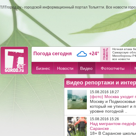
ТЛТгород.ру - городской информационный портал Тольятти. Все новости гор
Ночная атака б
Самарскую обл
Погода сегодня
+24°
Минобороны Р
все новости
Бизнес
Новости
Видео
Фотоотчеты
Видео репортажи и инте
15.08.2016 18:27
(фото) Москва уходит 
Москву и Подмосковье
который не утихает и
уровне погодной ..
15.08.2016 15:26
Над мигрантом-педофи
Саранске .
18+ В Саранске школьн