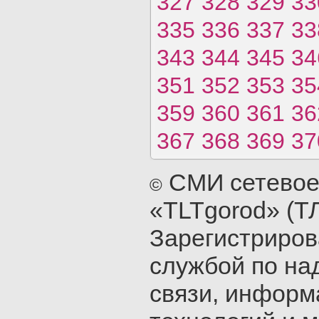
327
328
329
33
335
336
337
33
343
344
345
34
351
352
353
35
359
360
361
36
367
368
369
37
СМИ сетевое
©
«TLTgorod» (Т
Зарегистриро
службой по на
связи, инфор