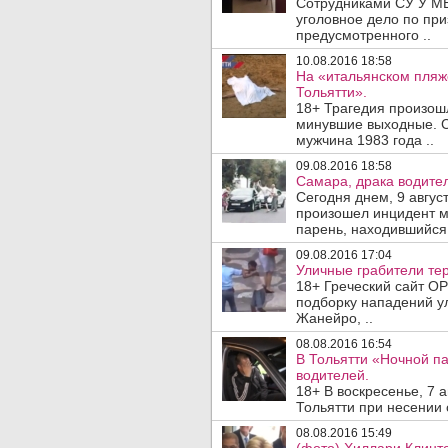
Сотрудниками СУ У МВД
уголовное дело по при
предусмотренного ..
10.08.2016 18:58
На «итальянском пляж
Тольятти».
18+ Трагедия произош
минувшие выходные. С
мужчина 1983 года ..
09.08.2016 18:58
Самара, драка водите
Сегодня днем, 9 авгус
произошел инцидент м
парень, находившийся 
09.08.2016 17:04
Уличные грабители те
18+ Греческий сайт OP
подборку нападений ул
Жанейро, ..
08.08.2016 16:54
В Тольятти «Ночной п
водителей.
18+ В воскресенье, 7 а
Тольятти при несении 
08.08.2016 15:49