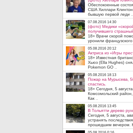
(фото) Хиллари Клинто
Обеспокоенные состоя
США Хиллари Клинтон 
бывшую первой леди .
07.08.2016 14:30
(фото) Медики «скоро
получившего страшны
18+ Врачи скорой пом
уронили французского 
05.08.2016 20:12
Актриса из «Игры прес
18+ Известная британ
Хьюз (Ella Hughes) сн
Pokemon GO ..
05.08.2016 18:13
Пожар на Мурысева, 58
спастись.
18+ Сегодня, 5 августа
Комсомольский район,
Как ..
05.08.2016 13:45
В Тольятти дерево рух
Сегодня, 5 августа, 
устранять последствия
прошедшим вечером. Ка
05.08.2016 0:16