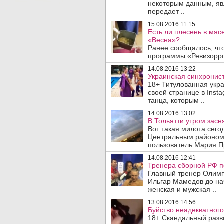
некоторым данным, яв
передает ..
15.08.2016 11:15
Есть ли плесень в мяс
«Весна»?.
Ранее сообщалось, чт
программы «Ревизорро
14.08.2016 13:22
Украинская синхронис
18+ Титулованная укр
своей странице в Inst
танца, которым ..
14.08.2016 13:02
В Тольятти утром засн
Вот такая милота сего
Центральным районом Т
пользователь Мария Пр
14.08.2016 12:41
Тренера сборной РФ п
Главный тренер Олим
Ильгар Мамедов до на
женская и мужская ..
13.08.2016 14:56
Буйство неадекватног
18+ Скандальный разв