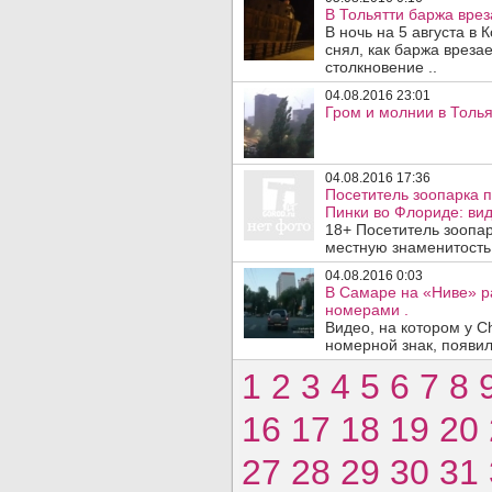
В Тольятти баржа вре
В ночь на 5 августа в
снял, как баржа вреза
столкновение ..
04.08.2016 23:01
Гром и молнии в Тольят
04.08.2016 17:36
Посетитель зоопарка 
Пинки во Флориде: вид
18+ Посетитель зоопа
местную знаменитость,
04.08.2016 0:03
В Самаре на «Ниве» р
номерами .
Видео, на котором у C
номерной знак, появил
1
2
3
4
5
6
7
8
16
17
18
19
20
27
28
29
30
31