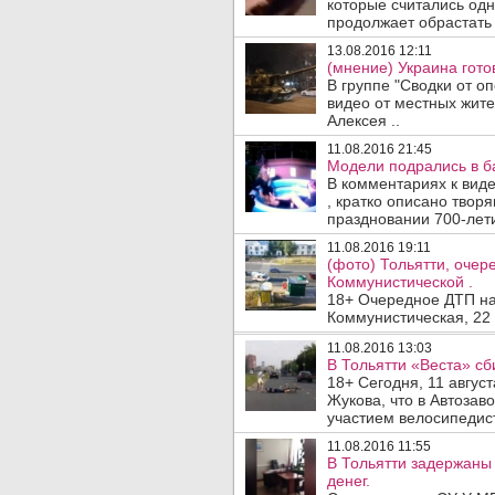
которые считались одн
продолжает обрастать 
13.08.2016 12:11
(мнение) Украина гото
В группе "Сводки от 
видео от местных жит
Алексея ..
11.08.2016 21:45
Модели подрались в ба
В комментариях к виде
, кратко описано твор
праздновании 700-лети
11.08.2016 19:11
(фото) Тольятти, оче
Коммунистической .
18+ Очередное ДТП н
Коммунистическая, 22 
11.08.2016 13:03
В Тольятти «Веста» сб
18+ Сегодня, 11 август
Жукова, что в Автозав
участием велосипедист
11.08.2016 11:55
В Тольятти задержаны
денег.