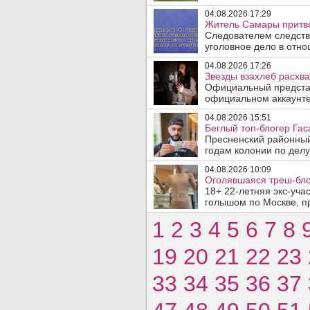
04.08.2026 17:29
Житель Самары притво
Следователем следств
уголовное дело в отно
04.08.2026 17:26
Звезды взахлеб расхв
Официальный представ
официальном аккаунте 
04.08.2026 15:51
Беглый топ-блогер Гас
Пресненский районный
годам колонии по делу
04.08.2026 10:09
Оголявшаяся треш-бло
18+ 22-летняя экс-уча
голышом по Москве, пр
1
2
3
4
5
6
7
8
19
20
21
22
23
33
34
35
36
37