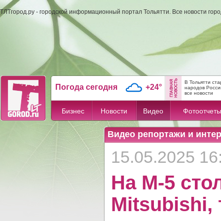
ТЛТгород.ру - городской информационный портал Тольятти. Все новости гор
В Тольятти ст
Погода сегодня
+24°
народов Росси
все новости
Бизнес
Новости
Видео
Фотоотчет
Видео репортажи и инте
15.05.2025 16
На М-5 сто
Mitsubishi