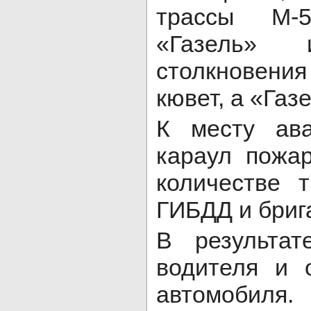
трассы М-5
«Газель» 
столкновен
кювет, а «Газ
К месту ав
караул пожар
количестве т
ГИБДД и бриг
В результа
водителя и 
автомобил