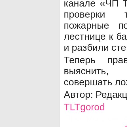
канале «ЧП Т
проверки т
пожарные п
лестнице к б
и разбили сте
Теперь прав
выяснить,
совершать ло
Автор: Редак
TLTgorod
Просмотров: 