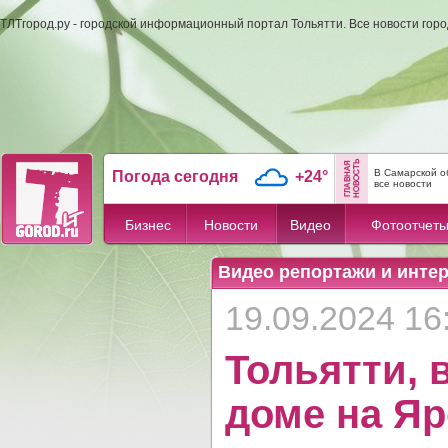
ТЛТгород.ру - городской информационный портал Тольятти. Все новости гор
В Самарской о
Погода сегодня
+24°
все новости
Бизнес
Новости
Видео
Фотоотчет
Видео репортажи и инте
19.09.2024 16
Тольятти, 
доме на Яр