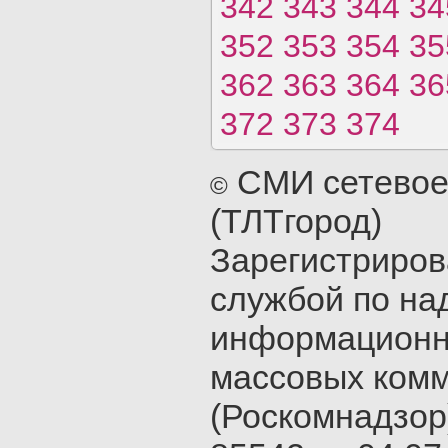
342
343
344
34
352
353
354
35
362
363
364
36
372
373
374
СМИ сетевое
©
(ТЛТгород)
Зарегистриро
службой по на
информационн
массовых ком
(Роскомнадзор