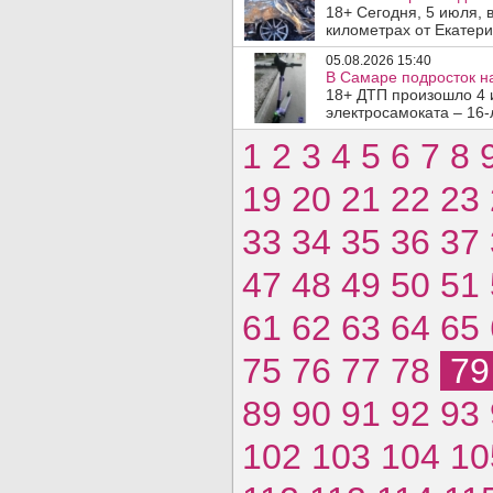
18+ Сегодня, 5 июля, 
километрах от Екатери
05.08.2026 15:40
В Самаре подросток на
18+ ДТП произошло 4 
электросамоката – 16-
1
2
3
4
5
6
7
8
19
20
21
22
23
33
34
35
36
37
47
48
49
50
51
61
62
63
64
65
75
76
77
78
7
89
90
91
92
93
102
103
104
10