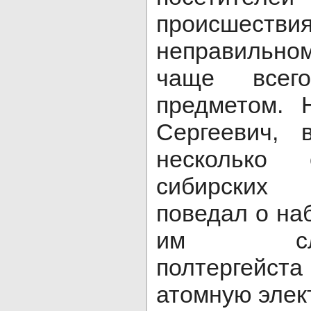
происше
неправильно
чаще всег
предметом. 
Сергеевич, 
несколько 
сибирских
поведал о н
им случ
полтергейс
атомную элек