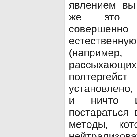
явлением вы
же это я
соверше
естестве
(наприме
рассыхающих
полтергей
установлено, 
и ничто и
постараться
методы, кот
нейтрализова