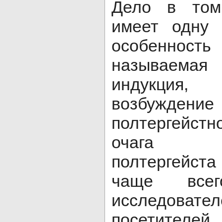
Дело в том,
имеет одну 
особенно
называемая
индукция, 
возбужден
полтергейст
очага заф
полтергейст
чаще все
исследоват
посетит