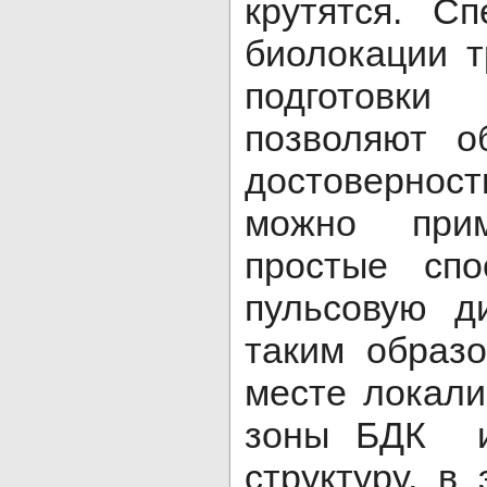
крутятся. С
биолокации 
подготовк
позволяют о
достоверност
можно при
простые спо
пульсовую д
таким образ
месте локали
зоны БДК 
структуру, в