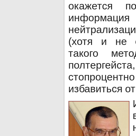
окажется по
информац
нейтрализа
(хотя и не
такого мето
полтерге
стопроцен
избавиться о