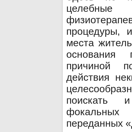
целебны
физиотерапев
процедуры, 
места житель
основания п
причиной по
действия нек
целесообра
поискать 
фокальны
переданных «