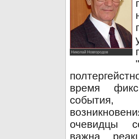
Николай Новгородов
полтергейстн
время фикс
события
возникновен
очевидцы с
важна реак