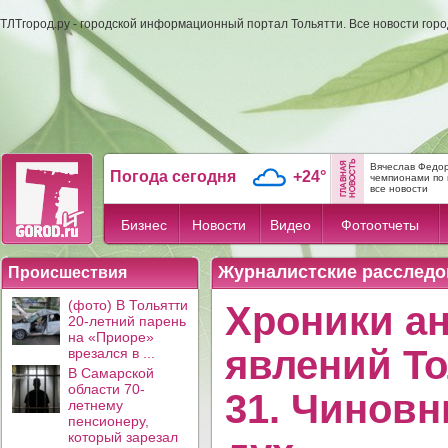
ТЛТгород.ру - городской информационный портал Тольятти. Все новости гор
Вячеслав Федор
Погода сегодня
+24°
чемпионами по 
все новости
Бизнес
Новости
Видео
Фотоотчеты
Журналистские расследо
Происшествия
(фото) В Тольятти
Хроники а
20-летний парень
на «Приоре»
явлений То
врезался в ...
В Самарской
области 70-
31. Чинов
летнему
пенсионеру,
который зарезал