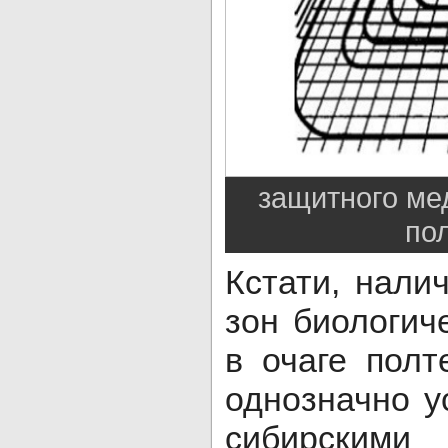
защитного мед
по
Кстати, нали
зон биологич
в очаге полт
однозначно 
сибирским