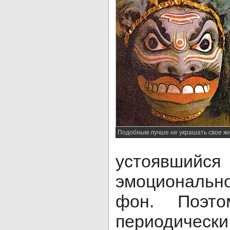
Подобным лучше не украшать свое ж
устоявш
эмоционально
фон. Поэто
периодиче