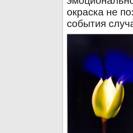
эмоциональн
окраска не по
события слу