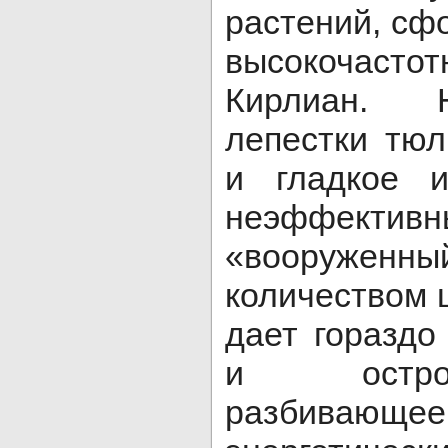
растений, сф
высокочастот
Кирлиан. Н
лепестки тю
и гладкое и
неэффективн
«вооруже
количеством 
дает гораздо
и остро
разбивающе