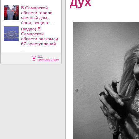
дух
...
В Самарской
области горели
частный дом,
баня, вещи в ...
(видео) В
Самарской
области раскрыли
67 преступлений
...
все
происшествия