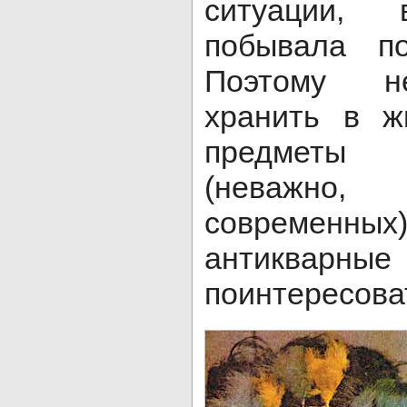
ситуации,
побывала по
Поэтому н
хранить в ж
предметы 
(неважно
современн
антиквар
поинтересова