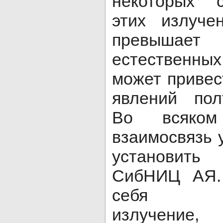
некоторых 
этих излуче
превыша
естественных 
может привес
явлений пол
Во всяком
взаимосвязь 
установит
СибНИЦ АЯ.
себя эле
излучение