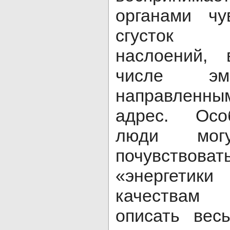
органами чу
сгусток э
наслоений,
числе эм
направленны
адрес. Особ
люди мог
почувств
«энергетик
качествам 
описать вес