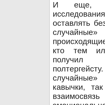
И еще, к
исследова
оставлять бе
случайн
происходящи
кто тем и
получил
полтергейст
случайные»
кавычки, та
взаимосвязь