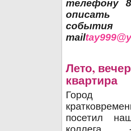
телефону 8-
описать
собы
mail
tay999@y
Лето, вечер
квартира
Город 
кратковре
посетил на
коллега -