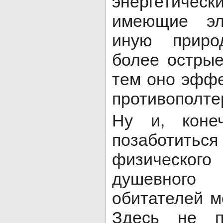
энергетичес
имеющие эл
иную приро
более острые
тем оно эффе
противополте
Ну и, коне
позаботитьс
физическо
душевног
обитателей м
Здесь не п