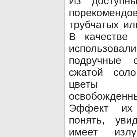
Из доступн
порекоменд
трубчатых ил
В качестве 
использовал
подручные 
сжатой сол
цветы ч
освобожденн
Эффект их
понять, уви
имеет излу