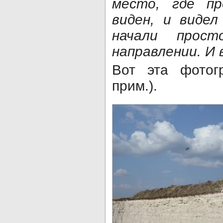
место, где п
виден, и видел
начали прос
направлении. И 
Вот эта фотог
прим.).