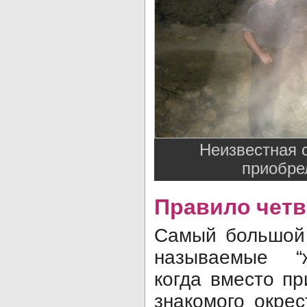
Неизвестная 
приобре
Правило четв
Самый большой 
называемые “ж
когда вместо п
знакомого окре