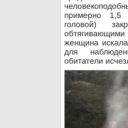
человекоподо
примерно 1,5 
головой) зак
обтягивающим
женщина искала
для наблюде
обитатели исчезл