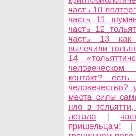
часть 10 полтер
часть 11 шумн
часть 12 толья
часть 13 как
вылечили толья
14 «тольяттин
человеческом 
контакт? есть 
человечество? 
места силы сам
нло в тольятти
летала
|
ча
пришельцам!
|
гречишном поле,