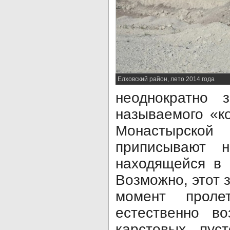
Елховский район, лето 2014 года
неоднократно 
называемого «к
Монастырско
приписывают н
находящейся в 
Возможно, этот з
момент проле
естественно во
карстовых пус