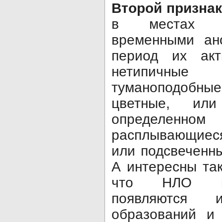
Второй признак
в местах с 
временными ан
период их акт
нетипичн
туманоподобны
цветные, или
определен
расплывающиеся
или подсвеченн
А интересны та
что НЛО пе
появляются и
образований и