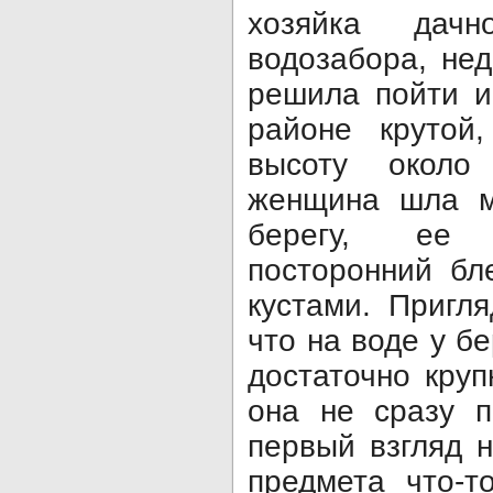
хозяйка дачн
водозабора, нед
решила пойти и
районе крутой
высоту около
женщина шла м
берегу, ее 
посторонний бл
кустами. Пригл
что на воде у б
достаточно кру
она не сразу п
первый взгляд 
предмета что-т