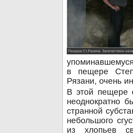
Пещера Ст.Разина. Запечатлено нач
упоминавшемуся
в пещере Сте
Рязани, очень и
В этой пещере 
неоднократно б
странной субста
небольшого сгус
из хлопьев с