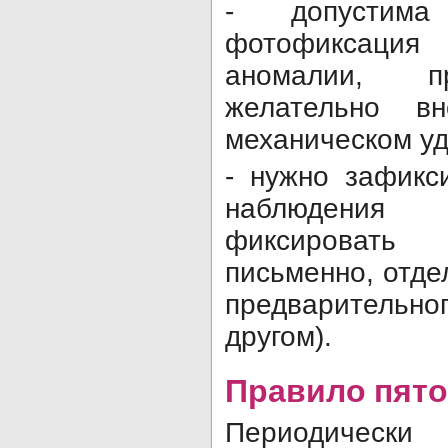
- допустима
фотофиксация
аномалии, п
желательно в
механическом у
- нужно зафикс
наблюден
фиксировать
письменно, отдел
предварительно
другом).
Правило пято
Периодическ