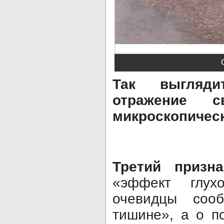
Так выгляд
отражение 
микроскопическ
Третий призна
«эффект глух
очевидцы соо
тишине», а о п