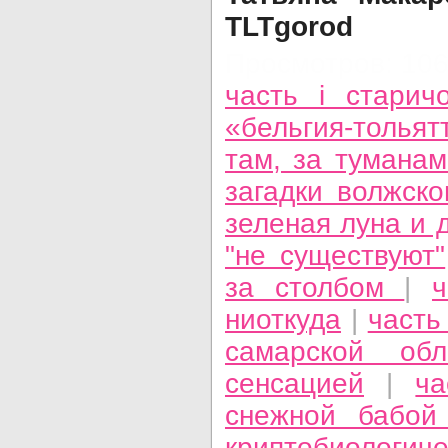
TLTgorod
Просмотров: 10
часть i стари
«бельгия-тольят
там, за тумана
загадки волжско
зеленая луна и 
"не существуют"
за столбом
|
ниоткуда
|
часть
самарской об
сенсацией
|
ча
снежной бабой
криптобиологиче