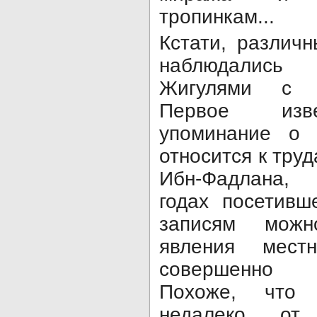
тропинкам...
Кстати, различ
наблюд
Жигулями с д
Первое изве
упоминание о 
относится к тру
Ибн-Фадла
годах посетивш
записям можн
явления мест
совершенно 
Похоже, что
недалеко от 