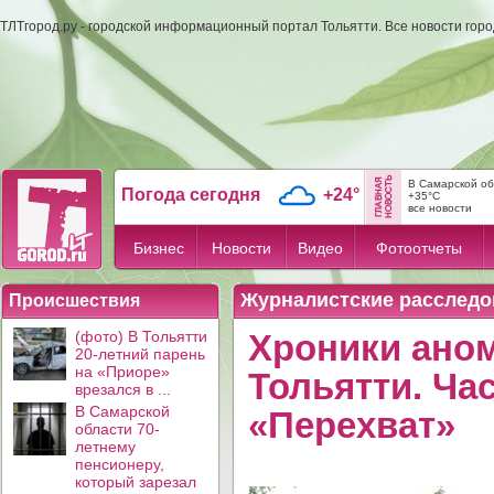
ТЛТгород.ру - городской информационный портал Тольятти. Все новости гор
В Самарской об
Погода сегодня
+24°
+35°C
все новости
Бизнес
Новости
Видео
Фотоотчеты
Журналистские расследо
Происшествия
(фото) В Тольятти
Хроники ано
20-летний парень
на «Приоре»
Тольятти. Ча
врезался в ...
В Самарской
«Перехват»
области 70-
летнему
пенсионеру,
который зарезал