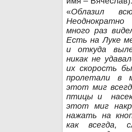
имя – Вячеслав).
«
Облазил вс
Неоднократно
много раз виде
Есть на Луке м
и откуда выл
никак не удавал
их скорость бы
пролетали в 
этот миг всегд
птицы и насек
этот миг нак
нажать на кноп
как всегда, 