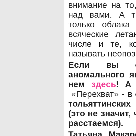
внимание на то
над вами. А 
только облака
всяческие лет
числе и те, к
называть неопо
Если вы ст
аномального я
нем
здесь
! А
«Перехват»
- в
тольяттинских
(это не значит,
расстаемся).
Татьяна Макар