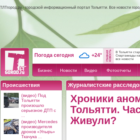
ТЛТгород.ру - городской информационный портал Тольятти. Все новости гор
В Тольятти ста
Погода сегодня
+24°
Спартакиады н
все новости
Бизнес
Новости
Видео
Фотоотчеты
Журналистские расследо
Происшествия
(видео) Под
Хроники ано
Тольятти
произошло
Тольятти. Ча
серьезное ДТП с
...
Живули?
(видео) Mercedes
производителя
дронов «Упырь»
Ткачука ...