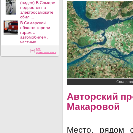
(видео) В Самаре
подросток на
электросамокате
сбил ...
В Самарской
области горели
гараж с
автомобилем,
частные ...
все
происшествия
Самарска
Авторский пр
Макаровой
Место, рядом 