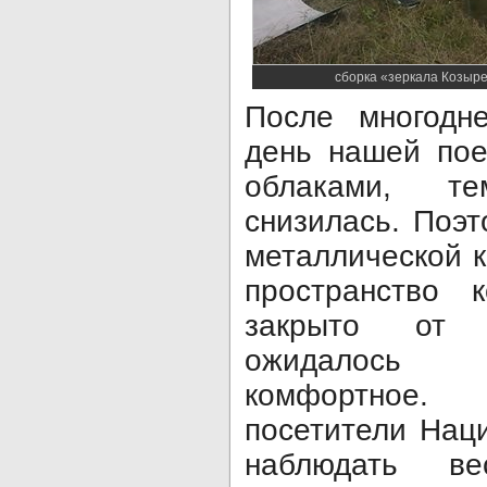
сборка «зеркала Козыре
После многодн
день нашей пое
облаками, те
снизилась. Поэ
металлической к
пространство 
закрыто от 
ожидалось 
комфортное.
посетители Нац
наблюдать в