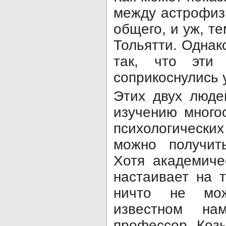
между астрофиз
общего, и уж, те
Тольятти. Однак
так, что эти
соприкоснулись у
Этих двух люде
изучению много
психологическ
можно получит
Хотя академиче
настаивает на 
ничто не мож
известном на
профессор Козы