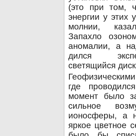
(это при том, 
энергии у этих у
молнии, каза
Запахло озоном
аномалии, а на
дился экспе
светящийся диск
Геофизическими
где проводился
момент было за
сильное воз
ионосферы, а н
яр­кое цветное 
было бы спис