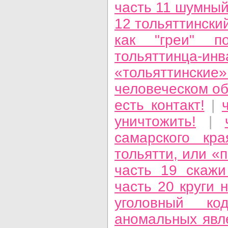
часть 11 шумный
12 тольяттински
как "греи" п
тольяттинца-и
«тольяттинск
человеческом о
есть контакт!
|
уничтожить!
|
самарского кра
тольятти, или «
часть 19 скажи
часть 20 круги 
уголовный к
аномальных яв