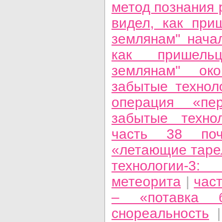
метод познания 
видел, как при
землянам" нача
как пришель
землянам" око
забытые технол
операция «пер
забытые технол
часть 38 по
«летающие таре
технологии-3:
метеорита
|
част
– «потавка б
снореальность
|