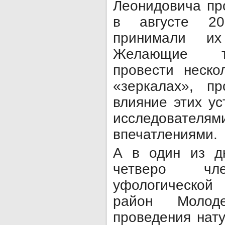
Леонидовича пр
в августе 2
принимали и
Желающие то
провести неско
«зеркалах», пр
влияние этих ус
исследова
впечатлениями.
А в один из д
четверо чле
уфологической
район Молод
проведения нат