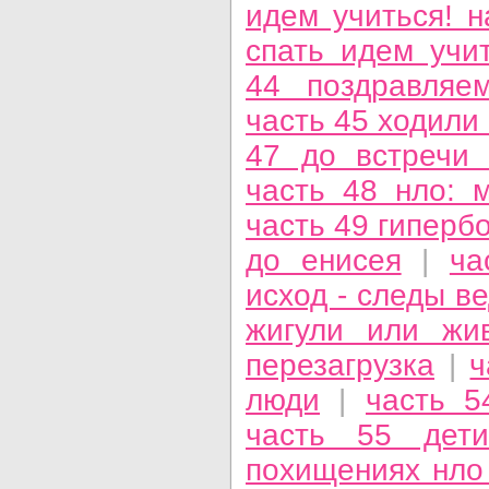
идем учиться! н
спать идем учит
44 поздравляе
часть 45 ходили
47 до встречи
часть 48 нло: 
часть 49 гипербо
до енисея
|
ча
исход - следы ве
жигули или жи
перезагрузка
|
ч
люди
|
часть 5
часть 55 дети
похищениях нл