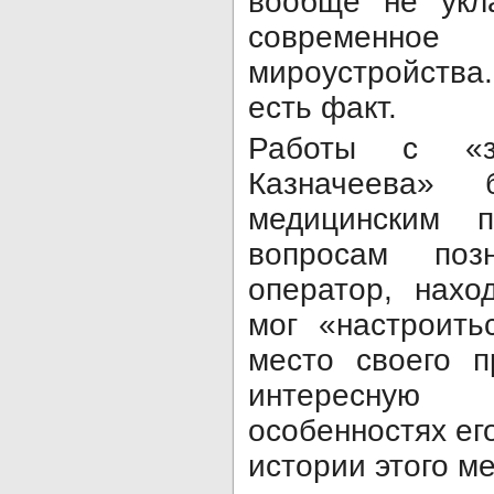
вообще не укл
современ
мироустройства.
есть факт.
Работы с «з
Казначеева»
медицинским 
вопросам поз
оператор, нахо
мог «настроить
место своего п
интересну
особенностях ег
истории этого ме