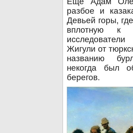
Еще Адам Оле
разбое и казак
Девьей горы, где
вплотную к 
исследовател
Жигули от тюркс
названию бур
некогда был о
берегов.