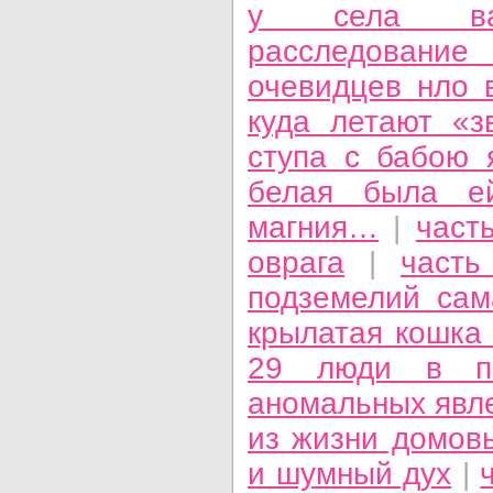
у села вал
расследовани
очевидцев нло в
куда летают «з
ступа с бабою 
белая была е
магния…
|
част
оврага
|
часть
подземелий са
крылатая кошка 
29 люди в по
аномальных явл
из жизни домов
и шумный дух
|