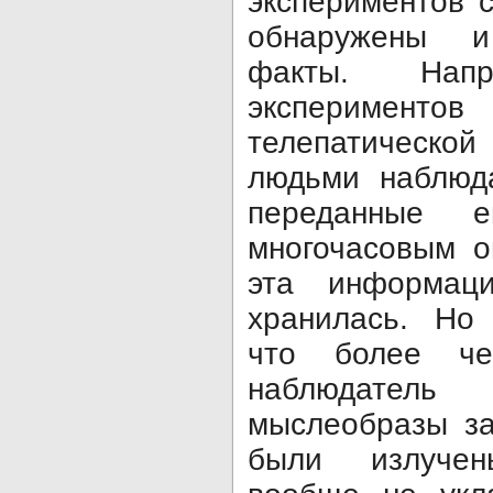
экспериментов 
обнаружены и
факты. Нап
эксперименто
телепатическо
людьми наблюда
переданные 
многочасовым о
эта информац
хранилась. Но 
что более ч
наблюдате
мыслеобразы за
были излуче