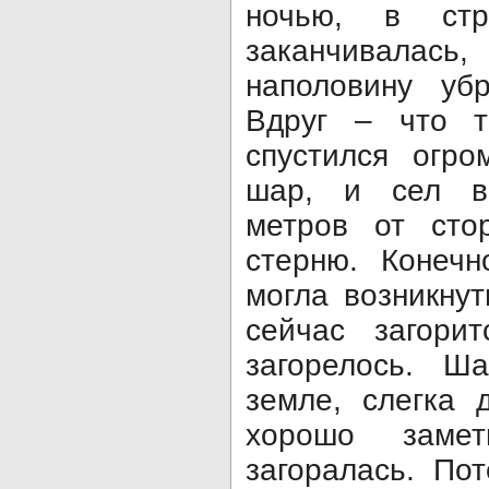
ночью, в стр
заканчивала
наполовину уб
Вдруг – что т
спустился огро
шар, и сел в 
метров от сто
стерню. Конечн
могла возникну
сейчас загори
загорелось. Ш
земле, слегка 
хорошо заме
загоралась. По