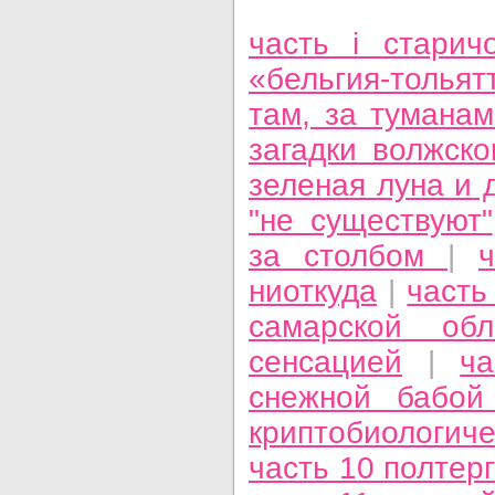
Просмотров: 10
часть i стари
«бельгия-тольят
там, за тумана
загадки волжск
зеленая луна и 
"не существуют"
за столбом
|
ниоткуда
|
часть
самарской об
сенсацией
|
ча
снежной бабой
криптобиологиче
часть 10 полтер