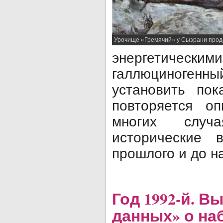
Урочище «Гремячий» у Сызрани про
энергетич
галлюциноге
установить пок
повторяется о
многих слу
исторические в
прошлого и до н
Год 1992-й. В
данных» о на