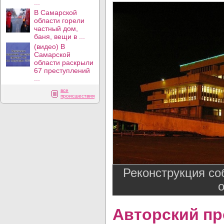
...
В Самарской
области горели
частный дом,
баня, вещи в ...
(видео) В
Самарской
области раскрыли
67 преступлений
...
все
происшествия
Реконструкция соб
Авторский пр