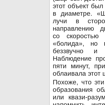
этот объект был
в диаметре. «Ш
лучи в сторо
направлению дв
со скоростью 
«болида», но 
беззвучно и
Наблюдение пр
пяти минут, пр
облаивала этот 
Похоже, что эт
образования об
или квази-разу
напомнить инте