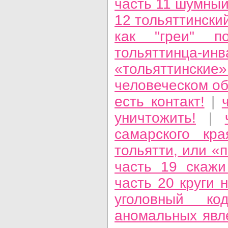
часть 11 шумный
12 тольяттински
как "греи" п
тольяттинца-и
«тольяттинск
человеческом о
есть контакт!
|
уничтожить!
|
самарского кра
тольятти, или «
часть 19 скажи
часть 20 круги 
уголовный к
аномальных яв