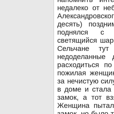
недалеко от не
Александровск
десять) поздн
поднялся с 
светящийся шар
Сельчане ту
недоделанные 
расходиться по
пожилая женщин
за нечистую сил
в доме и стала
замок, а тот в
Женщина пытал
замок, но было 