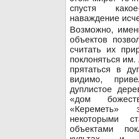
спустя како
наваждение исче
Возможно, имен
объектов позво
считать их при
поклоняться им.
прятаться в ду
видимо, прив
дуплистое дере
«дом божест
«Кереметь» 
некоторыми с
объектами по
культах, и