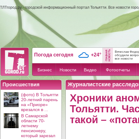
ТЛТгород.ру - городской информационный портал Тольятти. Все новости гор
Вячеслав Федор
Погода сегодня
+24°
обсудили вопрос
все новости
Бизнес
Новости
Видео
Фотоотчеты
Журналистские расследо
Происшествия
(фото) В Тольятти
Хроники ано
20-летний парень
на «Приоре»
Тольятти. Час
врезался в ...
В Самарской
такой – «пот
области 70-
летнему
пенсионеру,
который зарезал