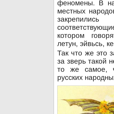
феномены. В на
местных народо
закрепилис
соответствую
котором говор
летун, эйвьсь, к
Так что же это 
за зверь такой 
то же самое, 
русских народны