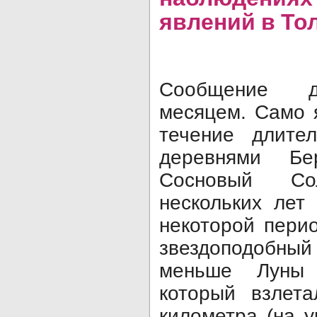
явлений в То
Сообщение д
месяцем. Само 
течение длите
деревнями Б
Сосновый Со
нескольких лет
некоторой пери
звездоподобн
меньше Луны
который взлет
километра (на 