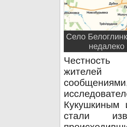
Село Белоглин
недалеко
Честность 
жителей п
сообщения
исследова
Кукушкиным 
стали изв
происходивш