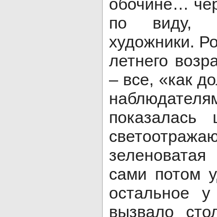
обочине… чёр
по виду, 
художники. Ро
летнего возра
– все, «как 
наблюдате
показалась
светоотр
зеленоватая
сами потом у
остальное у
вызвало сто