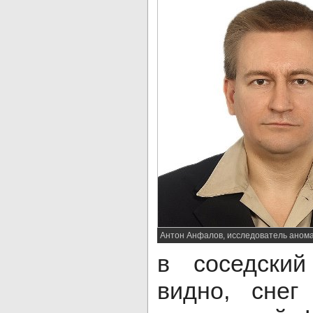
Антон Анфалов, исследователь аном
в соседски
видно, сне