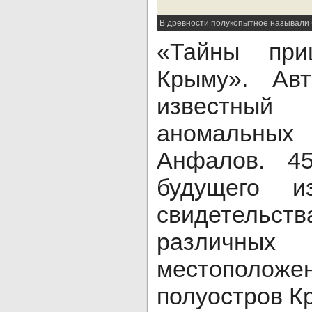
В древности полукопытное называли
«Тайны пр
Крыму». Ав
известный
аномальны
Анфалов. 45
будущего и
свидетельст
различны
местополо
полуостров К