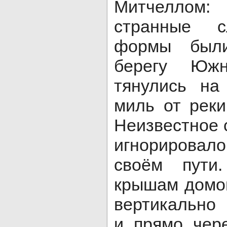
Митчеллом
странные с
формы был
берегу Юж
тянулись на
миль от реки
Неизвестное 
игнорировал
своём пут
крышам домов
вертикально
и прямо чере