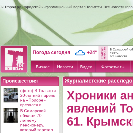
ТЛТгород.ру - городской информационный портал Тольятти. Все новости гор
В Самарской об
Погода сегодня
+24°
+35°C
все новости
Бизнес
Новости
Видео
Фотоотчеты
Журналистские расследо
Происшествия
(фото) В Тольятти
Хроники а
20-летний парень
на «Приоре»
явлений То
врезался в ...
В Самарской
области 70-
61. Крымск
летнему
пенсионеру,
который зарезал