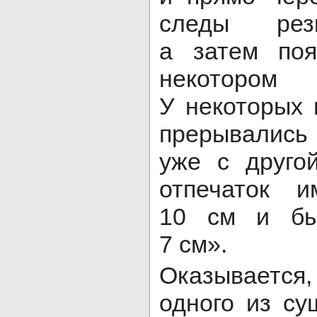
следы рез
а затем поя
некоторо
У некоторых 
прерывалис
уже с друго
отпечаток 
10 см и бы
7 см».
Оказываетс
одного из су