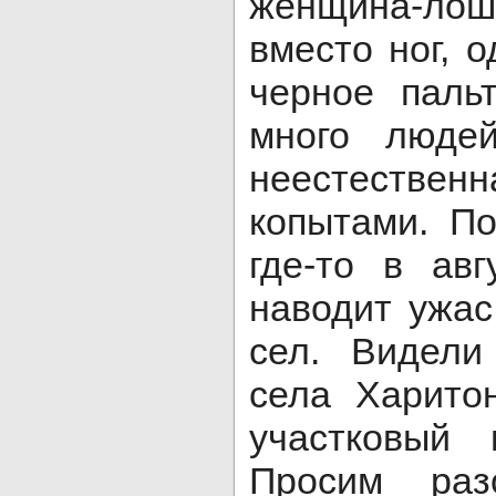
женщина-лош
вместо ног, 
черное паль
много люде
неестествен
копытами. П
где-то в ав
наводит ужа
сел. Видели
села Харито
участковый 
Просим раз