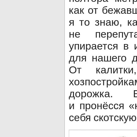
как от бежав
я то знаю, к
не перепу
упирается в 
для нашего д
От калитк
хозпостройк
дорожка. 
и пронёсся «
себя скотскую