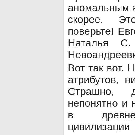
аномальным 
скорее. Э
поверьте! Евг
Наталья С.
Новоандреевк
Вот так вот. 
атрибутов, н
Страшно, 
непонятно и 
в древне
цивилизац