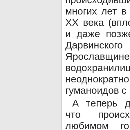
многих лет в
XX века (впл
и даже позж
Дарвинског
Ярославщине
водохра
неоднокра
гуманоидов с
А теперь да
что проис
любимом го