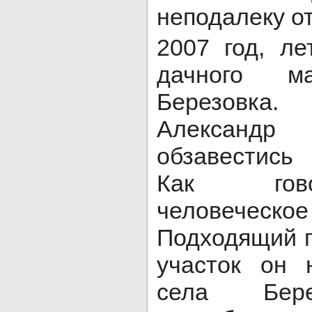
неподалеку о
2007 год, ле
дачного м
Березовка
Алексан
обзавестись
Как гово
человеческ
Подходящий 
участок он 
села Бер