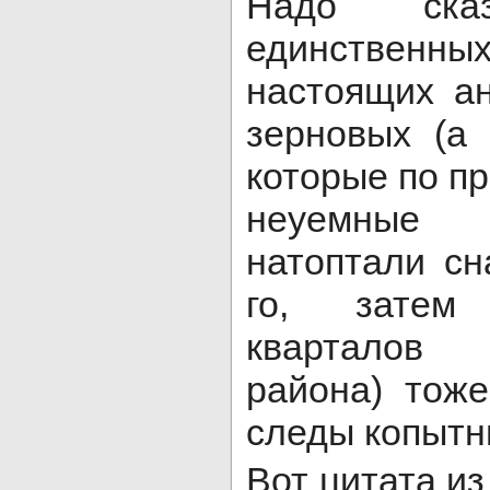
Надо ска
единственных
настоящих а
зерновых (а
которые по п
неуемные
натоптали сн
го, затем
кварталов
района) тож
следы копытн
Вот цитата из