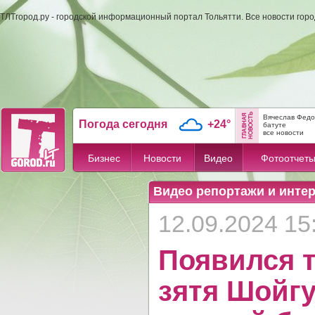
ТЛТгород.ру - городской информационный портал Тольятти. Все новости гор
Вячеслав Федо
Погода сегодня
+24°
батуте
все новости
Бизнес
Новости
Видео
Фотоотчет
Видео репортажи и инте
12.09.2024 15
Появился т
зятя Шойгу