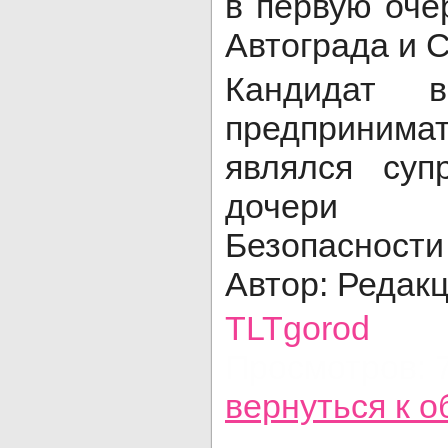
в первую оче
Автограда и 
Кандидат 
предпринима
являлся су
дочери С
Безопасност
Автор: Редак
TLTgorod
Просмотров: 
вернуться
к о