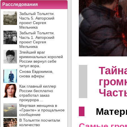
Расследования
Забытый Тольятти.
Часть 5. Авторский
проект Сергея
Мельника
Забытый Тольятти.
Часть 1. Авторский
проект Сергея
Мельника
Злейший враг
криминальных королей
России вернул себе
титул вора.
Тайн
Снова Евдокимов,
снова аферы
гром
Как главный киллер
Част
России бесплатно
отработал заказ
прокурора ...
Мертвая женщина в
Матер
«Гранте» и прощальное
сообщение
В Тольятти посчитали
Самые гром
количество