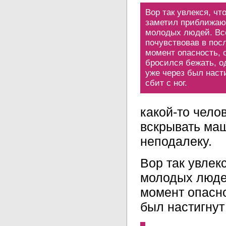
Вор так увлекся, что
заметил приближа
молодых людей. Вс
почувствовав в пос
момент опасность, 
бросился бежать, о
уже через был наст
сбит с ног.
какой-то чело
вскрывать ма
неподалеку.
Вор так увлек
молодых людей
момент опасно
был настигнут 