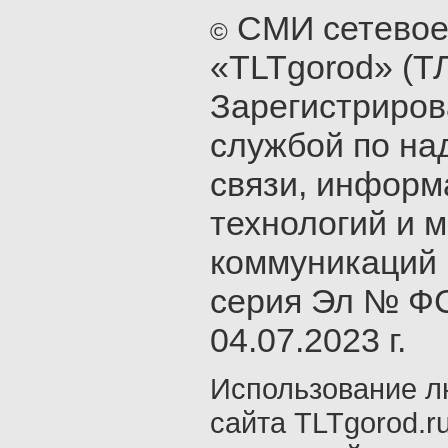
СМИ сетевое
©
«TLTgorod» (Т
Зарегистриро
службой по на
связи, инфор
технологий и 
коммуникаций 
серия Эл № ФС
04.07.2023 г.
Использование л
сайта TLTgorod.r