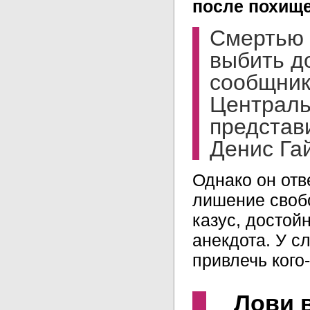
после похище
Смертью 
выбить до
сообщник
Централь
представ
Денис Га
Однако он отв
лишение своб
казус, достой
анекдота. У с
привлечь кого
Лови 