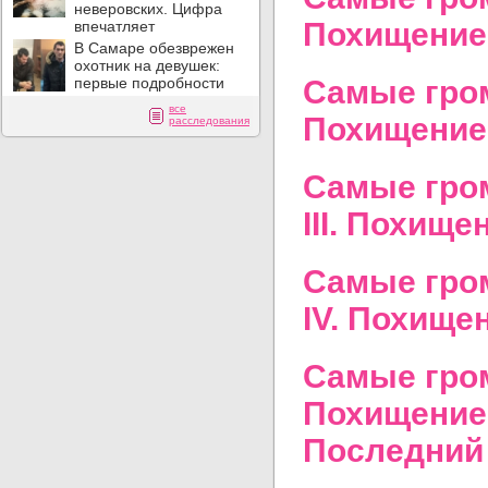
неверовских. Цифра
Похищение
впечатляет
В Самаре обезврежен
охотник на девушек:
первые подробности
Самые гром
все
Похищение 
расследования
Самые гром
III. Похищ
Самые гром
IV. Похище
Самые гром
Похищение 
Последний 