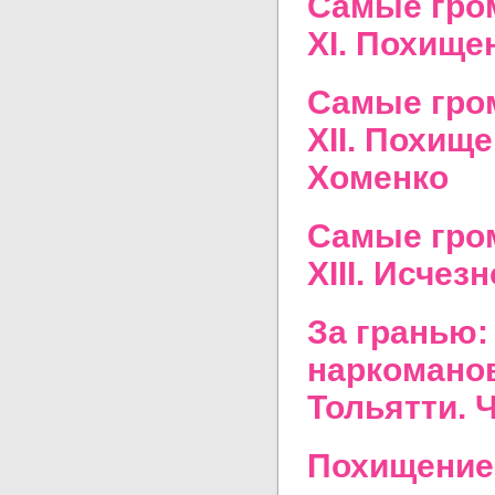
Самые гром
XI. Похище
Самые гром
XII. Похищ
Хоменко
Самые гром
XIII. Исче
За гранью:
наркомано
Тольятти. 
Похищение