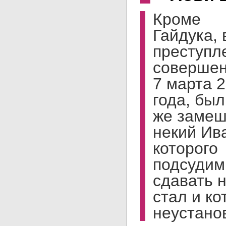
Кроме
Гайдука, 
преступл
соверше
7 марта 
года, был
же заме
некий Ив
которого
подсуди
сдавать 
стал и ко
неустано