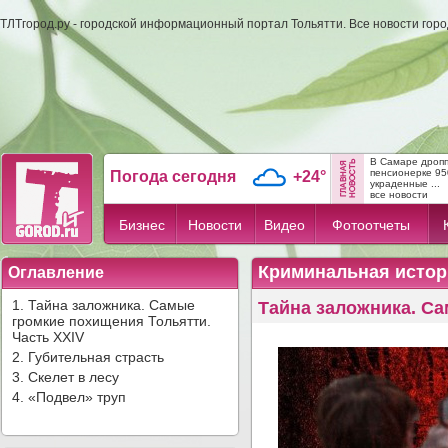
ТЛТгород.ру - городской информационный портал Тольятти. Все новости гор
В Самаре дропп
пенсионерке 95
Погода сегодня
+24°
украденные ...
все новости
Бизнес
Новости
Видео
Фотоотчеты
Криминальная истор
Оглавление
1. Тайна заложника. Самые
Тайна заложника. Са
громкие похищения Тольятти.
Часть XXIV
2. Губительная страсть
3. Скелет в лесу
4. «Подвел» труп